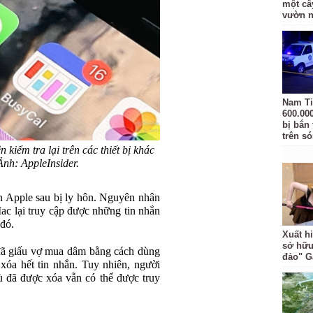
một câ
vườn 
Nam Ti
600.00
bị bắn
trên s
 kiểm tra lại trên các thiết bị khác
nh: AppleInsider.
 Apple sau bị ly hôn. Nguyên nhân
ac lại truy cập được những tin nhắn
 đó.
Xuất hi
sở hữu
đã giấu vợ mua dâm bằng cách dùng
đảo" 
xóa hết tin nhắn. Tuy nhiên, người
ù đã được xóa vẫn có thể được truy