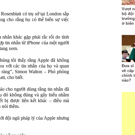
Vượt n
 Rosenblatt có trụ sở tại London sắp
bộ đội
trường 
ng cho rằng họ có thể biến sự việc
ở biên
 nhân khác gặp phải rắc rối do tính
ợp tin nhắn từ iPhone của một người
đang xem.
chúng tôi thấy rằng Apple đã không
 ra với các tin nhắn của họ và quan
Đưa sĩ
về cấp
rõ ràng”, Simon Walton – Phó phòng
chính t
tt, cho biết.
nào?
áo cho người dùng rằng tin nhắn đã
iều đó không đúng và gây hiểu nhầm
ết bị được liên kết khác – điều mà
 nói thêm.
 với đội ngũ pháp lý của Apple nhưng