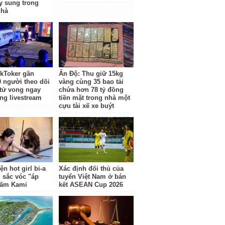
y sung trong
nhà
kToker gần
Ấn Độ: Thu giữ 15kg
0 người theo dõi
vàng cùng 35 bao tải
 tử vong ngay
chứa hơn 78 tỷ đồng
óng livestream
tiền mặt trong nhà một
cựu tài xế xe buýt
ện hot girl bi-a
Xác định đối thủ của
 sắc vóc "áp
tuyển Việt Nam ở bán
Gấm Kami
kết ASEAN Cup 2026