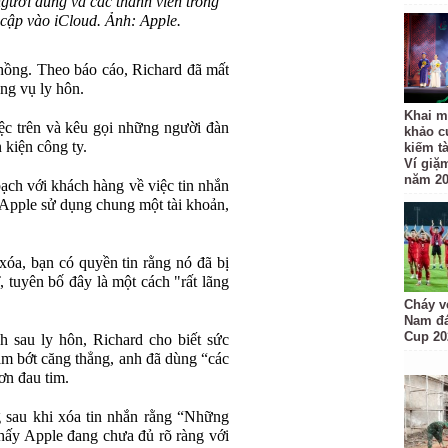
người dùng và các thành viên trong
y cập vào iCloud. Ảnh: Apple.
chồng. Theo báo cáo, Richard đã mất
ng vụ ly hôn.
Khai m
ệc trên và kêu gọi những người đàn
khảo c
 kiện công ty.
kiếm t
Ví giặ
năm 2
ạch với khách hàng về việc tin nhắn
ị Apple sử dụng chung một tài khoản,
xóa, bạn có quyền tin rằng nó đã bị
 tuyên bố đây là một cách "rất lãng
Cháy v
Nam đá
Cup 20
 sau ly hôn, Richard cho biết sức
m bớt căng thẳng, anh đã dùng “các
ơn đau tim.
g sau khi xóa tin nhắn rằng “Những
i thấy Apple đang chưa đủ rõ ràng với