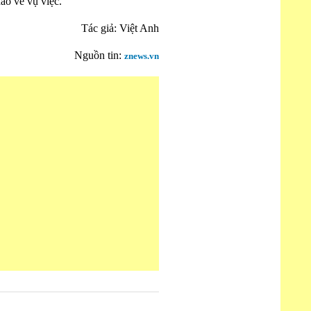
ào về vụ việc.
Tác giả: Việt Anh
Nguồn tin:
znews.vn