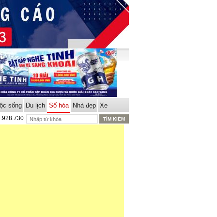
ộc sống
Du lịch
Số hóa
Nhà đẹp
Xe
8.928.730