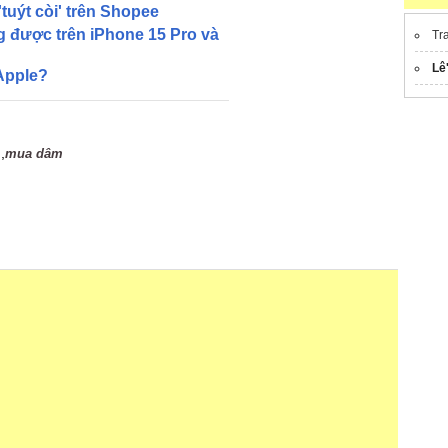
'tuýt còi' trên Shopee
g được trên iPhone 15 Pro và
Tr
Lê
 Apple?
,
mua dâm