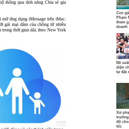
bộ thông qua tính năng Chia sẻ gia
Con gá
Phạm 
hi mở ứng dụng iMessage trên iMac.
tham gi
 với gái mại dâm của chồng từ nhiều
doanh 
h trong thời gian dài, theo New York
Đề xuấ
diện c
tự đặt 
Xử phạ
trường
độ cho
tốc