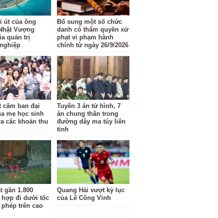
i út của ông
Bổ sung một số chức
Nhật Vượng
danh có thẩm quyền xử
a quản trị
phạt vi phạm hành
nghiệp
chính từ ngày 26/9/2026
t cấm ban đại
Tuyên 3 án tử hình, 7
ha mẹ học sinh
án chung thân trong
ra các khoản thu
đường dây ma túy liên
tỉnh
t gần 1.800
Quang Hải vượt kỷ lục
 hợp đi dưới tốc
của Lê Công Vinh
 phép trên cao