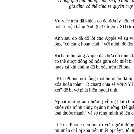
Thông qua tính năng Chia sẻ gia đình, 
gia đình có thể chia sẻ quyền tru
Vụ việc trên đã khiến cô đệ đơn ly hôn 
hơn 5 triệu bảng Anh (6,37 triệu USD) tro
Anh sau đó đã đổ lỗi cho Apple về sự vi
ông “có cùng hoàn cảnh” với mình đệ đơn
Richard tin rằng Apple đã chưa đủ minh b
có thể được đồng bộ hóa giữa các thiết b
ngay cả khi chúng đã bị xóa trên iPhone.
“Khi iPhone nói rằng một tin nhắn đã bị 
xóa hoàn toàn”, Richard chia sẻ với NYT,
xẹt" để bị vợ phát hiện ngoại tình.
Ngoài những ảnh hưởng về mặt tài chính
khỏe của mình cũng bị ảnh hưởng. Để giả
loại thuốc mạnh" và sợ rằng mình sẽ lên c
“Lẽ ra iPhone nên nói rõ với người dùn
tin nhắn chỉ bị xóa trên thiết bị này”, tô