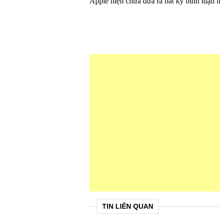
Apple hiện chưa đưa ra bất kỳ bình luận n
TIN LIÊN QUAN