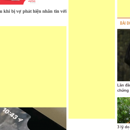
 khi bị vợ phát hiện nhắn tin với
BÀI Đ
Lần đầu
chứng 
3 lý do