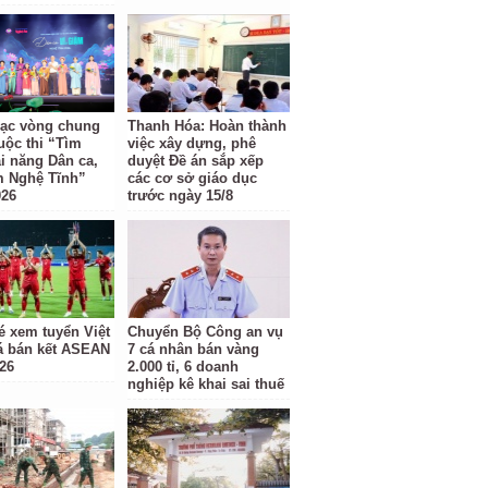
ạc vòng chung
Thanh Hóa: Hoàn thành
uộc thi “Tìm
việc xây dựng, phê
ài năng Dân ca,
duyệt Đề án sắp xếp
m Nghệ Tĩnh”
các cơ sở giáo dục
026
trước ngày 15/8
é xem tuyển Việt
Chuyển Bộ Công an vụ
 bán kết ASEAN
7 cá nhân bán vàng
26
2.000 tỉ, 6 doanh
nghiệp kê khai sai thuế