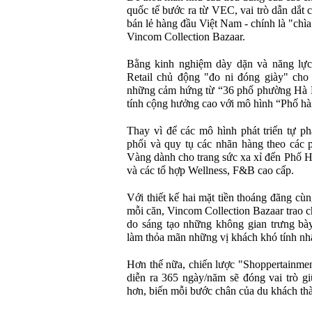
quốc tế bước ra từ VEC, vai trò dẫn dắt 
bán lẻ hàng đầu Việt Nam - chính là "chìa
Vincom Collection Bazaar.
Bằng kinh nghiệm dày dặn và năng lực
Retail chủ động "đo ni đóng giày" cho
những cảm hứng từ “36 phố phường Hà Nộ
tính cộng hưởng cao với mô hình “Phố hà
Thay vì để các mô hình phát triển tự phá
phối và quy tụ các nhãn hàng theo các 
Vàng dành cho trang sức xa xỉ đến Phố H
và các tổ hợp Wellness, F&B cao cấp.
Với thiết kế hai mặt tiền thoáng đãng cù
mỗi căn, Vincom Collection Bazaar trao c
do sáng tạo những không gian trưng bày
làm thỏa mãn những vị khách khó tính nhấ
Hơn thế nữa, chiến lược "Shoppertainment
diễn ra 365 ngày/năm sẽ đóng vai trò g
hơn, biến mỗi bước chân của du khách thà