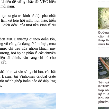
 là tiền đề vững chắc để VEC hiện
h mỗi năm.
ạo ra giá trị kinh tế đột phá nhất
ch kết hợp hội nghị, hội thảo, triển
à "đích đến" của mọi nền kinh tế du
Đường
cấp, h
hách MICE thường đi theo đoàn lớn,
thấp t
dùng vô cùng đa dạng từ ẩm thực, mua
mưa b
 mức chi tiêu của nhóm khách này
thường, bởi họ đa phần là các chuyên
iện tài chính, sẵn sàng chi trả cho
 cấp.
ắt khe và sẵn sàng chi lớn, các bất
 Bazaar tại Vinhomes Global Gate
một mảnh ghép hoàn hảo để đáp ứng
Từ ngày
y.
07/10/
tiếp n
ký mua
Khu nh
phường