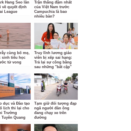
rk Hang Seo lần
Trận thắng đậm nhất
i về quyết định
của Việt Nam trước
ai League
Campuchia là bao
nhiêu bàn?
 rẫy cùng bố mẹ,
Truy lĩnh lương giáo
 sinh tiểu học
viên bị xếp sai hạng:
ước tử vong
Trả lại sự công bằng
sau những "bất cập"
o dục và Đào tạo
Tạm giữ đối tượng đạp
 lịch thi lại cho
ngã người đàn ông
hi Trường
đang chạy xe trên
 Tuyên Quang
đường