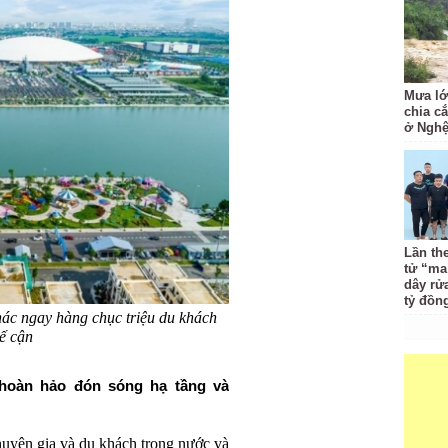
Mưa lớ
chia c
ở Nghệ
Lần th
tử “ma
dây rử
tỷ đồn
hác ngay hàng chục triệu du khách
ế cận
i hoàn hảo đón sóng hạ tầng và
huyên gia và du khách trong nước và