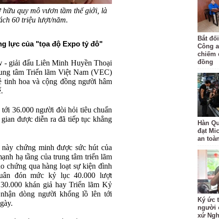
 hữu quy mô vươn tầm thế giới, là
ách 60 triệu lượt/năm.
Bắt đố
 lực của "tọa độ Expo tỷ đô"
Công a
chiếm 
đồng
- giải đấu Liên Minh Huyền Thoại
rung tâm Triển lãm Việt Nam (VEC)
rẻ tinh hoa và cộng đồng người hâm
.
 tới 36.000 người đòi hỏi tiêu chuẩn
gian được diễn ra đã tiếp tục khẳng
Hàn Qu
đạt Mi
an toà
m này chứng minh được sức hút của
ạnh hạ tầng của trung tâm triển lãm
o chứng qua hàng loạt sự kiện đình
ân đón mức kỷ lục 40.000 lượt
 30.000 khán giả hay Triển lãm Kỷ
nhận dòng người khổng lồ lên tới
Ký ức 
gày.
người 
xứ Ng