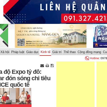
Xã hội
Pháp luật
Giáo dục
Kinh tế
Giải trí
Thể thao
Cộng đồng mạng
Cu
Hotline
: 097
a độ Expo tỷ đô:
r đón sóng chi tiêu
MICE quốc tế