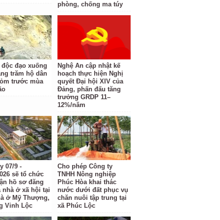
phòng, chống ma túy
 độc đạo xuống
Nghệ An cập nhật kế
àng trăm hộ dân
hoạch thực hiện Nghị
hỏm trước mùa
quyết Đại hội XIV của
ão
Đảng, phấn đấu tăng
trưởng GRDP 11–
12%/năm
 07/9 -
Cho phép Công ty
2026 sẽ tổ chức
TNHH Nông nghiệp
hận hồ sơ đăng
Phúc Hòa khai thác
 nhà ở xã hội tại
nước dưới đất phục vụ
à ở Mỹ Thượng,
chăn nuôi tập trung tại
 Vinh Lộc
xã Phúc Lộc