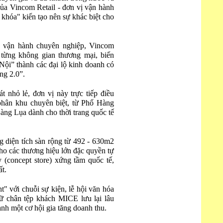
của Vincom Retail - đơn vị vận hành
 khóa" kiến tạo nên sự khác biệt cho
 vận hành chuyên nghiệp, Vincom
 từng không gian thương mại, biến
i” thành các đại lộ kinh doanh có
ng 2.0”.
t nhỏ lẻ, đơn vị này trực tiếp điều
phân khu chuyên biệt, từ Phố Hàng
àng Lụa dành cho thời trang quốc tế
ng diện tích sàn rộng từ 492 - 630m2
ho các thương hiệu lớn đặc quyền tự
 (concept store) xứng tầm quốc tế,
t.
" với chuỗi sự kiện, lễ hội văn hóa
iữ chân tệp khách MICE lưu lại lâu
nh một cơ hội gia tăng doanh thu.