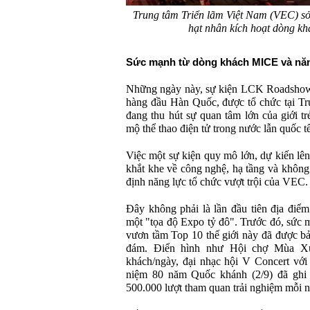
Trung tâm Triển lãm Việt Nam (VEC) sở
hạt nhân kích hoạt dòng kh
Sức mạnh từ dòng khách MICE và năng
Những ngày này, sự kiện LCK Roadshow 
hàng đầu Hàn Quốc, được tổ chức tại T
đang thu hút sự quan tâm lớn của giới t
mộ thể thao điện tử trong nước lẫn quốc tế
Việc một sự kiện quy mô lớn, dự kiến lên
khắt khe về công nghệ, hạ tầng và không 
định năng lực tổ chức vượt trội của VEC.
Đây không phải là lần đầu tiên địa điể
một "tọa độ Expo tỷ đô". Trước đó, sức m
vươn tầm Top 10 thế giới này đã được bả
đám. Điển hình như Hội chợ Mùa Xu
khách/ngày, đại nhạc hội V Concert với
niệm 80 năm Quốc khánh (2/9) đã ghi 
500.000 lượt tham quan trải nghiệm mỗi n