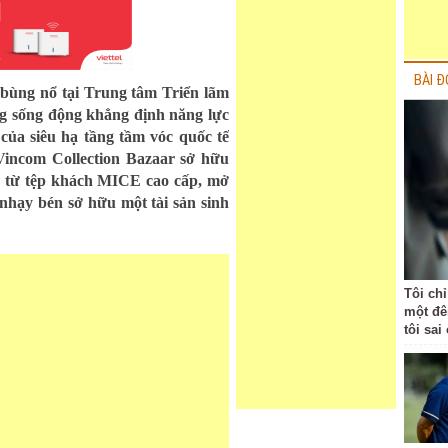
BÀI Đ
bùng nổ tại Trung tâm Triển lãm
g sống động khẳng định năng lực
của siêu hạ tầng tầm vóc quốc tế
Vincom Collection Bazaar sở hữu
ồ từ tệp khách MICE cao cấp, mở
nhạy bén sở hữu một tài sản sinh
Tôi ch
một đê
tôi sai