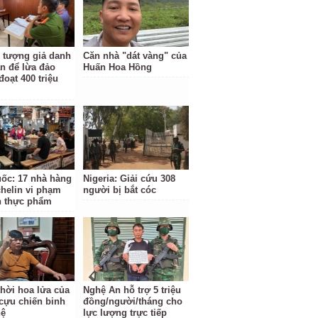
i tượng giả danh
Căn nhà "dát vàng" của
n để lừa đảo
Huấn Hoa Hồng
đoạt 400 triệu
ốc: 17 nhà hàng
Nigeria: Giải cứu 308
chelin vi phạm
người bị bắt cóc
n thực phẩm
thời hoa lửa của
Nghệ An hỗ trợ 5 triệu
cựu chiến binh
đồng/người/tháng cho
hệ
lực lượng trực tiếp