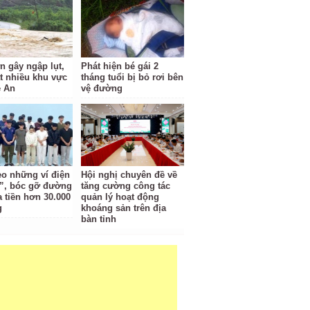
n gây ngập lụt,
Phát hiện bé gái 2
ắt nhiều khu vực
tháng tuổi bị bỏ rơi bên
 An
vệ đường
eo những ví điện
Hội nghị chuyên đề về
”, bóc gỡ đường
tăng cường công tác
a tiền hơn 30.000
quản lý hoạt động
g
khoáng sản trên địa
bàn tỉnh