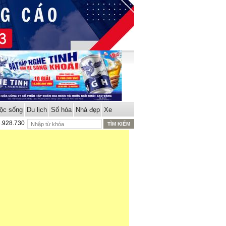
ộc sống
Du lịch
Số hóa
Nhà đẹp
Xe
8.928.730