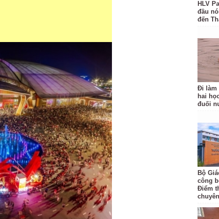
HLV Pa
đầu nó
đến Th
Đi làm
hai học
đuối n
Bộ Giá
công bố
Điểm t
chuyên