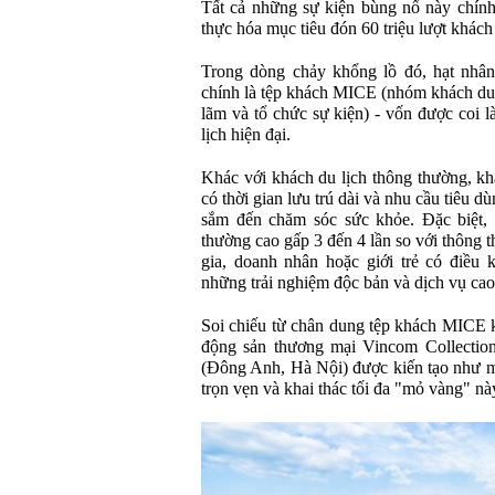
Tất cả những sự kiện bùng nổ này chính
thực hóa mục tiêu đón 60 triệu lượt khác
Trong dòng chảy khổng lồ đó, hạt nhân t
chính là tệp khách MICE (nhóm khách du lị
lãm và tổ chức sự kiện) - vốn được coi l
lịch hiện đại.
Khác với khách du lịch thông thường, k
có thời gian lưu trú dài và nhu cầu tiêu 
sắm đến chăm sóc sức khỏe. Đặc biệt,
thường cao gấp 3 đến 4 lần so với thông 
gia, doanh nhân hoặc giới trẻ có điều k
những trải nghiệm độc bản và dịch vụ cao
Soi chiếu từ chân dung tệp khách MICE kh
động sản thương mại Vincom Collection
(Đông Anh, Hà Nội) được kiến tạo như 
trọn vẹn và khai thác tối đa "mỏ vàng" nà