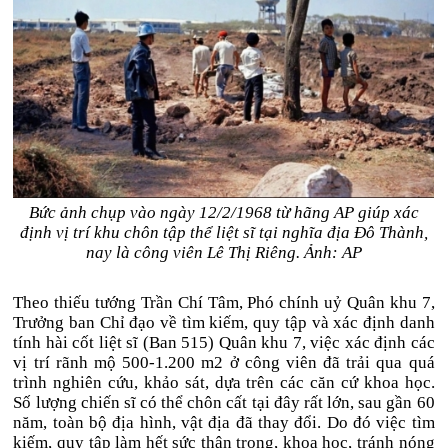
Bức ảnh chụp vào ngày 12/2/1968 từ hãng AP giúp xác
định vị trí khu chôn tập thể liệt sĩ tại nghĩa địa Đô Thành,
nay là công viên Lê Thị Riêng. Ảnh: AP
Theo thiếu tướng Trần Chí Tâm, Phó chính uỷ Quân khu 7,
Trưởng ban Chỉ đạo về tìm kiếm, quy tập và xác định danh
tính hài cốt liệt sĩ (Ban 515) Quân khu 7, việc xác định các
vị trí rãnh mộ 500-1.200 m2 ở công viên đã trải qua quá
trình nghiên cứu, khảo sát, dựa trên các căn cứ khoa học.
Số lượng chiến sĩ có thể chôn cất tại đây rất lớn, sau gần 60
năm, toàn bộ địa hình, vật địa đã thay đổi. Do đó việc tìm
kiếm, quy tập làm hết sức thận trọng, khoa học, tránh nóng