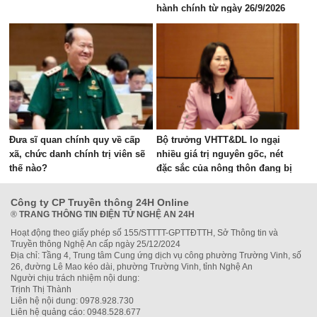
hành chính từ ngày 26/9/2026
Đưa sĩ quan chính quy về cấp
Bộ trưởng VHTT&DL lo ngại
xã, chức danh chính trị viên sẽ
nhiều giá trị nguyên gốc, nét
thế nào?
đặc sắc của nông thôn đang bị
"bê tông hóa"
Công ty CP Truyền thông 24H Online
®
TRANG THÔNG TIN ĐIỆN TỬ NGHỆ AN 24H
Hoạt động theo giấy phép số 155/STTTT-GPTTĐTTH, Sở Thông tin và
Truyền thông Nghệ An cấp ngày 25/12/2024
Địa chỉ: Tầng 4, Trung tâm Cung ứng dịch vụ công phường Trường Vinh, số
26, đường Lê Mao kéo dài, phường Trường Vinh, tỉnh Nghệ An
Người chịu trách nhiệm nội dung:
Trịnh Thị Thành
Liên hệ nội dung: 0978.928.730
Liên hệ quảng cáo: 0948.528.677