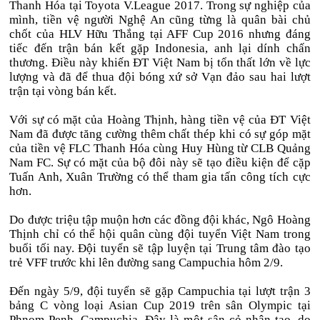
Thanh Hóa tại Toyota V.League 2017. Trong sự nghiệp của
mình, tiền vệ người Nghệ An cũng từng là quân bài chủ
chốt của HLV Hữu Thắng tại AFF Cup 2016 nhưng đáng
tiếc đến trận bán kết gặp Indonesia, anh lại dính chấn
thương. Điều này khiến ĐT Việt Nam bị tổn thất lớn về lực
lượng và đã để thua đội bóng xứ sở Vạn đảo sau hai lượt
trận tại vòng bán kết.
Với sự có mặt của Hoàng Thịnh, hàng tiền vệ của ĐT Việt
Nam đã được tăng cường thêm chất thép khi có sự góp mặt
của tiền vệ FLC Thanh Hóa cùng Huy Hùng từ CLB Quảng
Nam FC. Sự có mặt của bộ đôi này sẽ tạo điều kiện để cặp
Tuấn Anh, Xuân Trường có thể tham gia tấn công tích cực
hơn.
Do được triệu tập muộn hơn các đồng đội khác, Ngô Hoàng
Thịnh chỉ có thể hội quân cùng đội tuyển Việt Nam trong
buổi tối nay. Đội tuyển sẽ tập luyện tại Trung tâm đào tạo
trẻ VFF trước khi lên đường sang Campuchia hôm 2/9.
Đến ngày 5/9, đội tuyển sẽ gặp Campuchia tại lượt trận 3
bảng C vòng loại Asian Cup 2019 trên sân Olympic tại
Phnom Penh, Campuchia. Đây là một sân cỏ nhân tạo, do