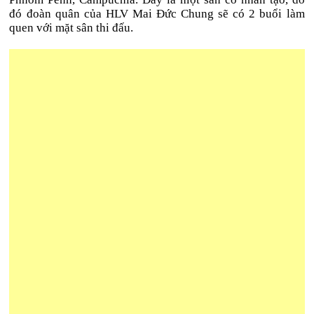
đó đoàn quân của HLV Mai Đức Chung sẽ có 2 buổi làm
quen với mặt sân thi đấu.