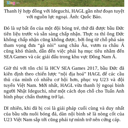
Thanh lý hợp đồng với Ideguchi, HAGL gần như đoạn tuyệt
với nguồn lực ngoại. Ảnh: Quốc Bảo.
Đó là sự bất ổn của một đội bóng trẻ, thứ đã được bầu Đức
tiên liệu trước và sẵn sàng chấp nhận. Thực ra thì ông Đức
không chấp nhận cũng không được, bởi ông từ chỗ phá sản
tham vọng đưa “gà nòi” sang châu Âu, vươn ra châu Á
cũng khó thành, dẫn đến việc phải hạ mục tiêu nhắm đến
SEA Games và các giải đấu trong khu vực Đông Nam Á.
Giờ thì với tôn chỉ là HCV SEA Games 2017, bầu Đức đã
kiên định theo chiến lược “nội địa hoá” HAGL để các cầu
thủ của mình có nhiều cơ hội hơn, phục vụ U23 và đội
tuyển Việt Nam. Mới nhất, HAGL vừa thanh lý ngoại binh
người Nhật Ideguchi, như một cách dọn chỗ cho Tuấn Anh
bình phục chấn thương trở lại.
Dĩ nhiên, khi đã bị coi là giải pháp cuối cùng và duy nhất
của bầu sữa nuôi bóng đá, dàn nội binh sẽ là nòng cốt của
U23 Việt Nam sắp tới cũng phải tự mình trở nên cứng cáp.