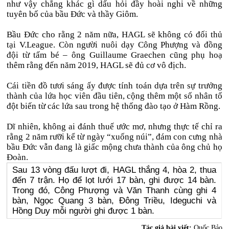
như vậy chẳng khác gì dấu hỏi đầy hoài nghi về những
tuyên bố của bầu Đức và thầy Giôm.
Bầu Đức cho rằng 2 năm nữa, HAGL sẽ không có đối thủ
tại V.League. Còn người nuôi dạy Công Phượng và đồng
đội từ tấm bé – ông Guillaume Graechen cũng phụ hoạ
thêm rằng đến năm 2019, HAGL sẽ đủ cơ vô địch.
Cái tiền đồ tươi sáng ấy được tính toán dựa trên sự trưởng
thành của lứa học viên đầu tiên, cộng thêm một số nhân tố
đột biến từ các lứa sau trong hệ thống đào tạo ở Hàm Rồng.
Dĩ nhiên, không ai đánh thuế ước mơ, nhưng thực tế chỉ ra
rằng 2 năm rưỡi kể từ ngày “xuống núi”, đám con cưng nhà
bầu Đức vẫn đang là giấc mộng chưa thành của ông chủ họ
Đoàn.
Sau 13 vòng đấu lượt đi, HAGL thắng 4, hòa 2, thua
đến 7 trận. Họ để lọt lưới 17 bàn, ghi được 14 bàn.
Trong đó, Công Phượng và Văn Thanh cùng ghi 4
bàn, Ngọc Quang 3 bàn, Đông Triều, Ideguchi và
Hồng Duy mỗi người ghi được 1 bàn.
Tác giả bài viết:
Quốc Bảo