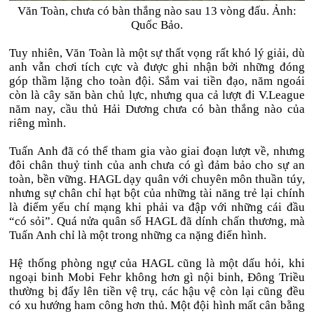
Văn Toàn, chưa có bàn thắng nào sau 13 vòng đấu. Ảnh:
Quốc Bảo.
Tuy nhiên, Văn Toàn là một sự thất vọng rất khó lý giải, dù
anh vẫn chơi tích cực và được ghi nhận bởi những đóng
góp thầm lặng cho toàn đội. Sắm vai tiền đạo, năm ngoái
còn là cây săn bàn chủ lực, nhưng qua cả lượt đi V.League
năm nay, cầu thủ Hải Dương chưa có bàn thắng nào của
riêng mình.
Tuấn Anh đã có thể tham gia vào giai đoạn lượt về, nhưng
đôi chân thuỷ tinh của anh chưa có gì đảm bảo cho sự an
toàn, bền vững. HAGL dạy quân với chuyên môn thuần túy,
nhưng sự chân chỉ hạt bột của những tài năng trẻ lại chính
là điểm yếu chí mạng khi phải va đập với những cái đầu
“có sỏi”. Quá nửa quân số HAGL đã dính chấn thương, mà
Tuấn Anh chỉ là một trong những ca nặng điển hình.
Hệ thống phòng ngự của HAGL cũng là một dấu hỏi, khi
ngoại binh Mobi Fehr không hơn gì nội binh, Đông Triều
thường bị đẩy lên tiền vệ trụ, các hậu vệ còn lại cũng đều
có xu hướng ham công hơn thủ. Một đội hình mất cân bằng