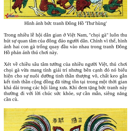
Hình ảnh bức tranh Đông Hồ 'Thư hùng'
Trong nhiều lễ hội dân gian ở Việt Nam, "chọi gà" luôn thu
hút sự quan tâm của đông đảo người dân. Chính vì thế, hình
ảnh hai con gà trống quay đầu vào nhau trong tranh Đông
Hồ phản ánh thú chơi này.
Xét về chiều sâu tâm tưởng của nhiều người Việt, thú chơi
chọi gà vừa mang tính giải trí nhưng bên cạnh đó nó biểu
hiện cho sự nuôi dưỡng tinh thần thượng võ, chất keo gắn
kết tinh thần cộng đồng đã từng tồn tại trong một thời gian
khá dài trong các hội làng xưa. Khi đem tặng bức tranh này
thường đi với lời chúc sức khỏe, sự cần mẫn, siêng năng
cần cù.