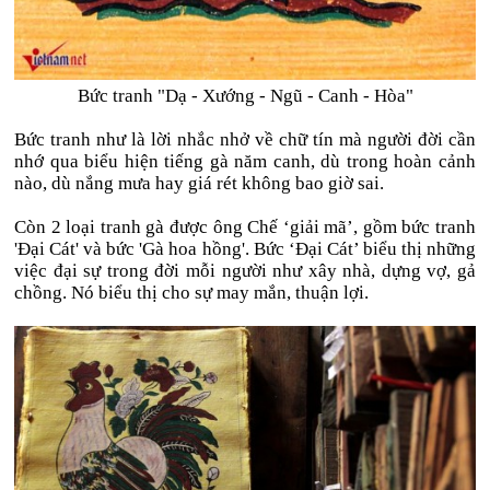
Bức tranh "Dạ - Xướng - Ngũ - Canh - Hòa"
Bức tranh như là lời nhắc nhở về chữ tín mà người đời cần
nhớ qua biểu hiện tiếng gà năm canh, dù trong hoàn cảnh
nào, dù nắng mưa hay giá rét không bao giờ sai.
Còn 2 loại tranh gà được ông Chế ‘giải mã’, gồm bức tranh
'Đại Cát' và bức 'Gà hoa hồng'. Bức ‘Đại Cát’ biểu thị những
việc đại sự trong đời mỗi người như xây nhà, dựng vợ, gả
chồng. Nó biểu thị cho sự may mắn, thuận lợi.