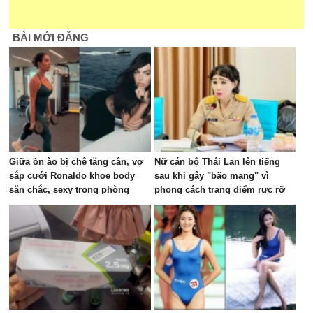
BÀI MỚI ĐĂNG
Giữa ồn ào bị chê tăng cân, vợ
Nữ cán bộ Thái Lan lên tiếng
sắp cưới Ronaldo khoe body
sau khi gây "bão mạng" vì
săn chắc, sexy trong phòng
phong cách trang điểm rực rỡ
gym, visual đủ sức dập tắt mọi
trong cuộc họp ngân sách
lời chê bai