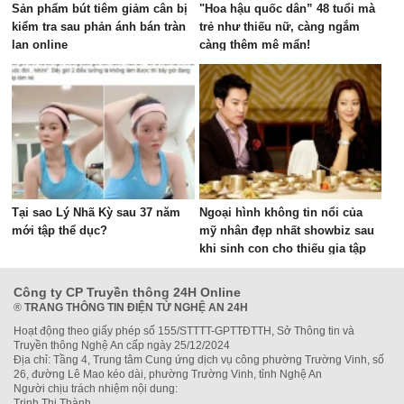
Sản phẩm bút tiêm giảm cân bị
"Hoa hậu quốc dân” 48 tuổi mà
kiểm tra sau phản ánh bán tràn
trẻ như thiếu nữ, càng ngắm
lan online
càng thêm mê mẩn!
Tại sao Lý Nhã Kỳ sau 37 năm
Ngoại hình không tin nổi của
mới tập thể dục?
mỹ nhân đẹp nhất showbiz sau
khi sinh con cho thiếu gia tập
đoàn
Công ty CP Truyền thông 24H Online
®
TRANG THÔNG TIN ĐIỆN TỬ NGHỆ AN 24H
Hoạt động theo giấy phép số 155/STTTT-GPTTĐTTH, Sở Thông tin và
Truyền thông Nghệ An cấp ngày 25/12/2024
Địa chỉ: Tầng 4, Trung tâm Cung ứng dịch vụ công phường Trường Vinh, số
26, đường Lê Mao kéo dài, phường Trường Vinh, tỉnh Nghệ An
Người chịu trách nhiệm nội dung:
Trịnh Thị Thành