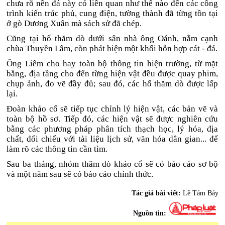
chưa rõ nền đá này có liên quan như thế nào đến các công
trình kiến trúc phủ, cung điện, tường thành đã từng tồn tại
ở gò Dương Xuân mà sách sử đã chép.
Cũng tại hố thăm dò dưới sân nhà ông Oánh, nằm cạnh
chùa Thuyền Lâm, còn phát hiện một khối hỗn hợp cát - đá.
Ông Liêm cho hay toàn bộ thông tin hiện trường, từ mặt
bằng, địa tầng cho đến từng hiện vật đều được quay phim,
chụp ảnh, đo vẽ đầy đủ; sau đó, các hố thăm dò được lấp
lại.
Đoàn khảo cổ sẽ tiếp tục chỉnh lý hiện vật, các bản vẽ và
toàn bộ hồ sơ. Tiếp đó, các hiện vật sẽ được nghiên cứu
bằng các phương pháp phân tích thạch học, lý hóa, địa
chất, đối chiếu với tài liệu lịch sử, văn hóa dân gian... để
làm rõ các thông tin cần tìm.
Sau ba tháng, nhóm thăm dò khảo cổ sẽ có báo cáo sơ bộ
và một năm sau sẽ có báo cáo chính thức.
Tác giả bài viết:
Lê Tám Bảy
Nguồn tin: