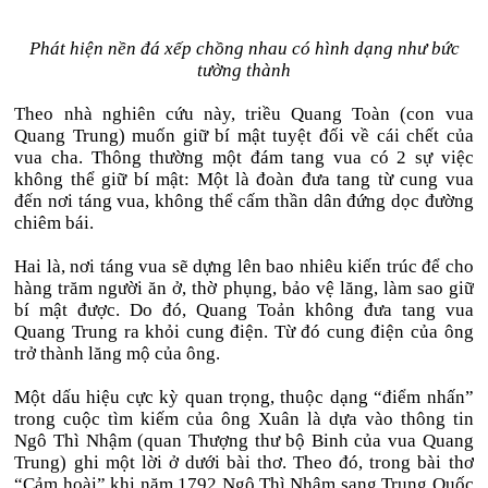
Phát hiện nền đá xếp chồng nhau có hình dạng như bức
tường thành
Theo nhà nghiên cứu này, triều Quang Toàn (con vua
Quang Trung) muốn giữ bí mật tuyệt đối về cái chết của
vua cha. Thông thường một đám tang vua có 2 sự việc
không thể giữ bí mật: Một là đoàn đưa tang từ cung vua
đến nơi táng vua, không thể cấm thần dân đứng dọc đường
chiêm bái.
Hai là, nơi táng vua sẽ dựng lên bao nhiêu kiến trúc để cho
hàng trăm người ăn ở, thờ phụng, bảo vệ lăng, làm sao giữ
bí mật được. Do đó, Quang Toản không đưa tang vua
Quang Trung ra khỏi cung điện. Từ đó cung điện của ông
trở thành lăng mộ của ông.
Một dấu hiệu cực kỳ quan trọng, thuộc dạng “điểm nhấn”
trong cuộc tìm kiếm của ông Xuân là dựa vào thông tin
Ngô Thì Nhậm (quan Thượng thư bộ Binh của vua Quang
Trung) ghi một lời ở dưới bài thơ. Theo đó, trong bài thơ
“Cảm hoài” khi năm 1792 Ngô Thì Nhậm sang Trung Quốc