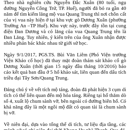
Theo nhà nghiên cứu Nguyễn Đắc Xuân (80 tuổi, ngụ
đường Nguyễn Công Trứ, TP. Huế), người đã bỏ ra gần 40
năm để tìm kiếm lăng mộ vua Quang Trung thì nơi chôn cất
của vị vua này hiện ở tại khu vực gò Dương Xuân (phường
Trường An –TP Huế). Khu vực này, trước đây tồn tại cung
điện Đan Dương và có lăng của vua Quang Trung tên là
Đan Lăng. Tuy nhiên, ý kiến trên của ông Xuân nhận được
nhiều phản bác khác nhau từ giới sử học.
Ngày 9/1/2017, PGS.TS. Bùi Văn Liêm (Phó Viện trưởng
Viện Khảo cổ học) đã thay mặt đoàn thám sát khảo cổ gò
Dương Xuân (thời gian 15 ngày đầu tháng 10/2016) báo
cáo kết quả ban đầu ở 5 hố khảo sát, liên quan đến dấu tích
triều đại Tây Sơn/Quang Trung.
Đáng chú ý về vết tích mộ táng, đoàn đã phát hiện 3 cụm di
tích có thể liên quan đến mộ hỏa táng. Riêng tại hố thăm dò
số 4, xuất lộ chum sành vỡ, bên ngoài có đường biên hố. Có
khả năng đây là một ngôi mộ đất có quan tài là chum sành
bị vỡ.
Về niên đại, dựa vào tổng thể di tích, tư liệu địa tầng, các