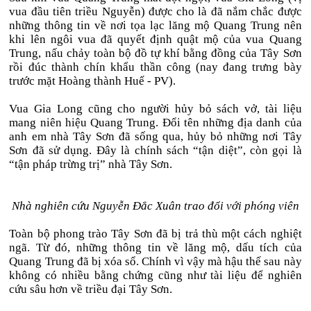
vua đầu tiên triều Nguyễn) được cho là đã nắm chắc được
những thông tin về nơi tọa lạc lăng mộ Quang Trung nên
khi lên ngôi vua đã quyết định quật mộ của vua Quang
Trung, nấu chảy toàn bộ đồ tự khí bằng đồng của Tây Sơn
rồi đúc thành chín khẩu thần công (nay đang trưng bày
trước mặt Hoàng thành Huế - PV).
Vua Gia Long cũng cho người hủy bỏ sách vở, tài liệu
mang niên hiệu Quang Trung. Đổi tên những địa danh của
anh em nhà Tây Sơn đã sống qua, hủy bỏ những nơi Tây
Sơn đã sử dụng. Đây là chính sách “tận diệt”, còn gọi là
“tận pháp trừng trị” nhà Tây Sơn.
Nhà nghiên cứu Nguyễn Đắc Xuân trao đổi với phóng viên
Toàn bộ phong trào Tây Sơn đã bị trả thù một cách nghiệt
ngã. Từ đó, những thông tin về lăng mộ, dấu tích của
Quang Trung đã bị xóa sổ. Chính vì vậy mà hậu thế sau này
không có nhiều bằng chứng cũng như tài liệu để nghiên
cứu sâu hơn về triều đại Tây Sơn.