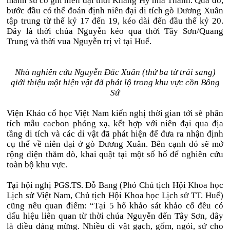
mảnh sứ có ghi niên đại thời Khang Hy nhà Thanh. Qua đó,
bước đầu có thể đoán định niên đại di tích gò Dương Xuân
tập trung từ thế kỷ 17 đến 19, kéo dài đến đầu thế kỷ 20.
Đây là thời chúa Nguyễn kéo qua thời Tây Sơn/Quang
Trung và thời vua Nguyễn trị vì tại Huế.
Nhà nghiên cứu Nguyễn Đắc Xuân (thứ ba từ trái sang)
giới thiệu một hiện vật đã phát lộ trong khu vực cồn Bông
Sứ
Viện Khảo cổ học Việt Nam kiến nghị thời gian tới sẽ phân
tích mẫu cacbon phóng xạ, kết hợp với niên đại qua địa
tầng di tích và các di vật đã phát hiện để đưa ra nhận định
cụ thể về niên đại ở gò Dương Xuân. Bên cạnh đó sẽ mở
rộng diện thăm dò, khai quật tại một số hố để nghiên cứu
toàn bộ khu vực.
Tại hội nghị PGS.TS. Đỗ Bang (Phó Chủ tịch Hội Khoa học
Lịch sử Việt Nam, Chủ tịch Hội Khoa học Lịch sử TT. Huế)
cũng nêu quan điểm: “Tại 5 hố khảo sát khảo cổ đều có
dấu hiệu liên quan từ thời chúa Nguyễn đến Tây Sơn, đây
là điều đáng mừng. Nhiều di vật gạch, gốm, ngói, sứ cho