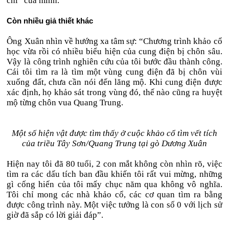
chí” của mình.
Còn nhiều giả thiết khác
Ông Xuân nhìn về hướng xa tâm sự: “Chương trình khảo cổ
học vừa rồi có nhiều biểu hiện của cung điện bị chôn sâu.
Vậy là công trình nghiên cứu của tôi bước đầu thành công.
Cái tôi tìm ra là tìm một vùng cung điện đã bị chôn vùi
xuống đất, chưa cần nói đến lăng mộ. Khi cung điện được
xác định, họ khảo sát trong vùng đó, thế nào cũng ra huyệt
mộ từng chôn vua Quang Trung.
Một số hiện vật được tìm thấy ở cuộc khảo cổ tìm vết tích
của triều Tây Sơn/Quang Trung tại gò Dương Xuân
Hiện nay tôi đã 80 tuổi, 2 con mắt không còn nhìn rõ, việc
tìm ra các dấu tích ban đầu khiến tôi rất vui mừng, những
gì cống hiến của tôi mấy chục năm qua không vô nghĩa.
Tôi chỉ mong các nhà khảo cổ, các cơ quan tìm ra bằng
được công trình này. Một việc tưởng là con số 0 với lịch sử
giờ đã sắp có lời giải đáp”.