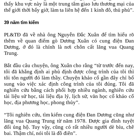
thấy khu vực này là một trung tâm giao lưu thương mại của
thế giới thời bấy giờ, làm ta liên hệ đến 1 kinh đô, thủ phủ”.
39 năm tìm kiếm
PL&TĐ đã về nhà ông Nguyễn Đắc Xuân để tìm hiểu rõ
thêm về quan điểm gò Dương Xuân có cung điện Đan
Dương, ở đó là chính là nơi chôn cất lăng vua Quang
Trung.
Bắt đầu câu chuyện, ông Xuân cho rằng “từ trước đến nay,
tôi đã khẳng định ai phủ định được công trình của tôi thì
tôi tôn người đó làm thầy. Chuyện khảo cổ gần đây chỉ bổ
sung vào việc xác định công trình của tôi đúng. Tôi đã
nghiên cứu bằng cách phối hợp nhiều ngành, nghiên cứu
tài liệu sử học, tài liệu địa lý, lịch sử, văn học cổ khảo cổ
học, địa phương học, phong thủy”.
“Tôi nghiên cứu, tìm kiếm cung điện Đan Dương cũng như
lăng vua Quang Trung từ năm 1978. Được gia đình tuyệt
đối ủng hộ. Tuy vậy, cũng có rất nhiều người dè bỉu, chê
bai. Thậm chí, nói tôi là đồ điên”.