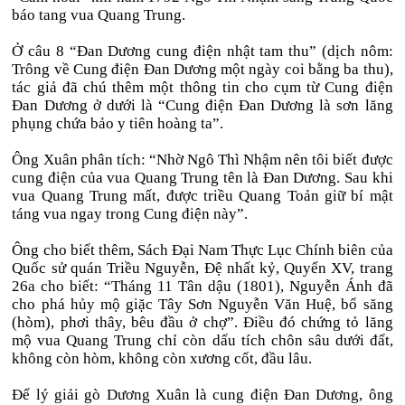
báo tang vua Quang Trung.
Ở câu 8 “Đan Dương cung điện nhật tam thu” (dịch nôm:
Trông về Cung điện Đan Dương một ngày coi bằng ba thu),
tác giả đã chú thêm một thông tin cho cụm từ Cung điện
Đan Dương ở dưới là “Cung điện Đan Dương là sơn lăng
phụng chứa bảo y tiên hoàng ta”.
Ông Xuân phân tích: “Nhờ Ngô Thì Nhậm nên tôi biết được
cung điện của vua Quang Trung tên là Đan Dương. Sau khi
vua Quang Trung mất, được triều Quang Toản giữ bí mật
táng vua ngay trong Cung điện này”.
Ông cho biết thêm, Sách Đại Nam Thực Lục Chính biên của
Quốc sử quán Triều Nguyễn, Đệ nhất kỷ, Quyển XV, trang
26a cho biết: “Tháng 11 Tân dậu (1801), Nguyễn Ánh đã
cho phá hủy mộ giặc Tây Sơn Nguyễn Văn Huệ, bổ săng
(hòm), phơi thây, bêu đầu ở chợ”. Điều đó chứng tỏ lăng
mộ vua Quang Trung chỉ còn dấu tích chôn sâu dưới đất,
không còn hòm, không còn xương cốt, đầu lâu.
Để lý giải gò Dương Xuân là cung điện Đan Dương, ông