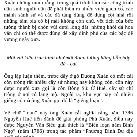
Xuân chứng minh rằng, trong quá trình làm các công trình
dân sinh người dân đã phát hiện ra nhiều viên gạch cổ, các
mảnh sành sứ và các đá tảng dùng để dựng cột nhà rồi
những tấm bia cổ bị mài không còn chữ, vết tích của bức
tường thành bị chôn vùi dưới lòng đất, những khối đá hoa
văn chỉ có thể được dùng để xây dinh phủ của các bậc đế
vương ngày xưa.
Một vật kiến trúc hình như một đoạn tường bằng hỗn hợp
đá - cát
Ông lập luận thêm, trước đây ở gò Dương Xuân có một cái
cồn trồng rất nhiều cây sứ nhưng nay không còn, cồn này
được người xưa gọi là cồn Bông Sứ. Ở Huế, cây sứ chỉ
trồng ở nơi có lăng mộ. Ngoài ra, khu vực này có nhiều
giếng cổ mà ông Xuân gọi đó là “giếng loạn”.
Về chữ “loạn” này ông Xuân cắt nghĩa rằng năm 1786
Nguyễn Huệ tiến đánh để giải phóng Phú Xuân, điều này
được Nguyễn Văn Siêu giải thích là “Biến loạn năm Bính
Ngọ” (năm 1786) trong tác phẩm “Phương Đình Dư địa