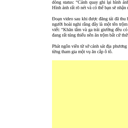
dòng status: “Cảnh quay ghi lại hình ả
Hình ảnh rất rõ nét và có thể bạn sẽ nhận 
Đoạn video sau khi được đăng tải đã thu 
người hoài nghi rằng đây là một tên trộm
viết: “Khăn tắm và ga trải giường đều có
đang rất túng thiếu nên ăn trộm bất cứ thứ
Phát ngôn viên từ sở cảnh sát địa phương 
từng tham gia một vụ ăn cắp ô tô.