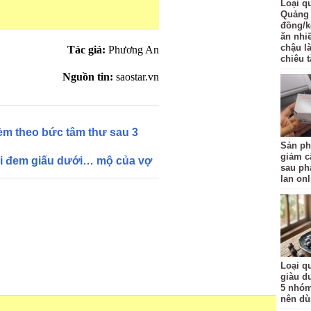
Loại q
Quảng 
đồng/k
ăn nhi
chậu l
Tác giả:
Phương An
chiêu t
Nguồn tin:
saostar.vn
kèm theo bức tâm thư sau 3
Sản ph
giảm c
ồi đem giấu dưới… mộ của vợ
sau ph
lan onl
Loại qu
giàu d
5 nhóm
nên d