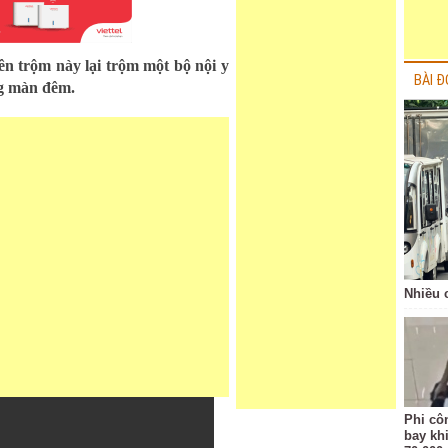
tên trộm này lại trộm một bộ nội y
BÀI Đ
ng màn đêm.
Nhiều 
Phi côn
bay kh