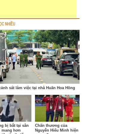
ỌC NHIỀU
cảnh sát làm việc tại nhà Huấn Hoa Hồng
g bị bắt tại sân
Chấn thương của
i mang hơn
Nguyễn Hiểu Minh hiện