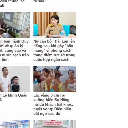
viên thuốc lắc
ra sao?
ali
n ban hành Quy
Nữ cán bộ Thái Lan lên
ới về quản lý
tiếng sau khi gây "bão
ất, cung cấp và
mạng" vì phong cách
hụ nước sạch trên
trang điểm rực rỡ trong
 tỉnh
cuộc họp ngân sách
h Lê Minh Quân
Lắc vàng 3 chỉ rơi
6
xuống biển Đà Nẵng,
nữ du khách bật khóc,
tuyệt vọng: Diễn biến
bất ngờ sau đó