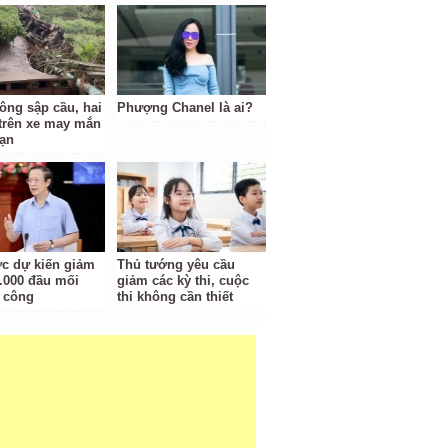
tông sập cầu, hai
Phượng Chanel là ai?
trên xe may mắn
nạn
c dự kiến giảm
Thủ tướng yêu cầu
.000 đầu mối
giảm các kỳ thi, cuộc
 công
thi không cần thiết