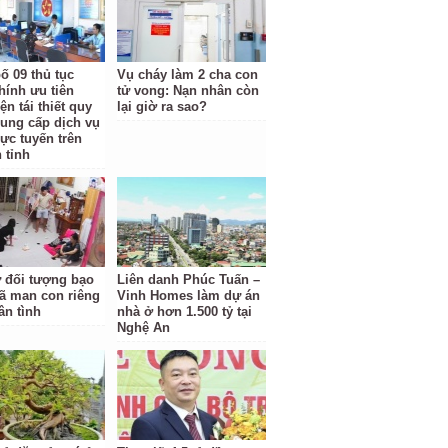
ố 09 thủ tục
Vụ cháy làm 2 cha con
hính ưu tiên
tử vong: Nạn nhân còn
ện tái thiết quy
lại giờ ra sao?
cung cấp dịch vụ
rực tuyến trên
 tỉnh
ữ đối tượng bạo
Liên danh Phúc Tuấn –
ã man con riêng
Vinh Homes làm dự án
ân tình
nhà ở hơn 1.500 tỷ tại
Nghệ An