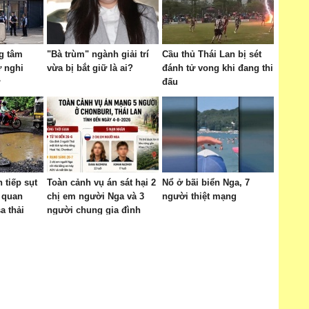
g tâm
"Bà trùm" ngành giải trí
Cầu thủ Thái Lan bị sét
 nghi
vừa bị bắt giữ là ai?
đánh tử vong khi đang thi
đấu
 tiếp sụt
Toàn cảnh vụ án sát hại 2
Nổ ở bãi biển Nga, 7
1 quan
chị em người Nga và 3
người thiệt mạng
a thải
người chung gia đình
khác tại Thái Lan