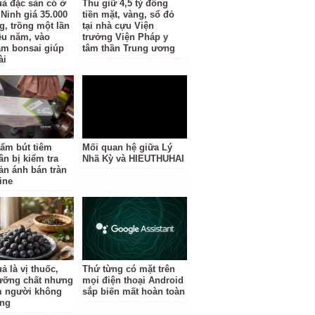
uả đặc sản có ở
Thu giữ 4,5 tỷ đồng
Ninh giá 35.000
tiền mặt, vàng, sổ đỏ
g, trồng một lần
tại nhà cựu Viện
ều năm, vào
trưởng Viện Pháp y
àm bonsai giúp
tâm thần Trung ương
ài
ẩm bút tiêm
Mối quan hệ giữa Lý
ân bị kiểm tra
Nhã Kỳ và HIEUTHUHAI
ản ánh bán tràn
ine
ả là vị thuốc,
Thứ từng có mặt trên
ưỡng chất nhưng
mọi điện thoại Android
 người không
sắp biến mất hoàn toàn
ùng