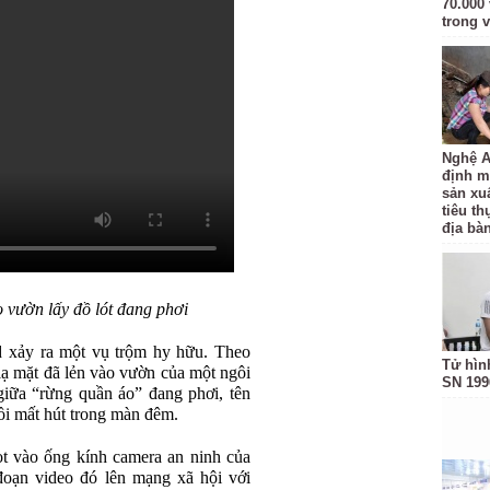
70.000 
trong v
Nghệ A
định m
sản xu
tiêu t
địa bàn
o vườn lấy đồ lót đang phơi
d xảy ra một vụ trộm hy hữu. Theo
Tử hìn
lạ mặt đã lẻn vào vườn của một ngôi
SN 199
giữa “rừng quần áo” đang phơi, tên
rồi mất hút trong màn đêm.
t vào ống kính camera an ninh của
đoạn video đó lên mạng xã hội với