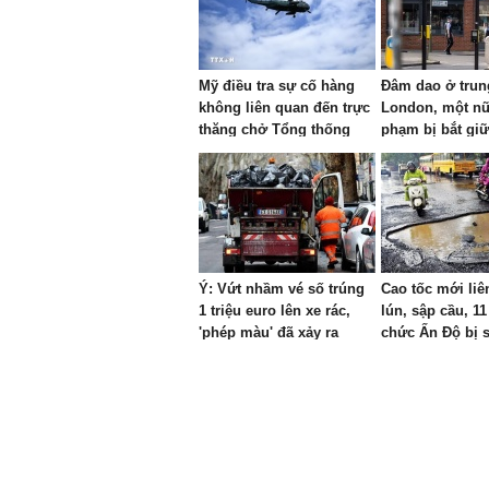
Mỹ điều tra sự cố hàng
Đâm dao ở trun
không liên quan đến trực
London, một nữ
thăng chở Tổng thống
phạm bị bắt giữ
Trump
Ý: Vứt nhầm vé số trúng
Cao tốc mới liên
1 triệu euro lên xe rác,
lún, sập cầu, 1
'phép màu' đã xảy ra
chức Ấn Độ bị s