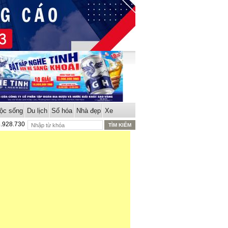
ộc sống
Du lịch
Số hóa
Nhà đẹp
Xe
8.928.730