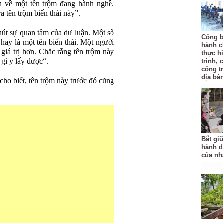
nh về một tên trộm đang hành nghề.
ra tên trộm biến thái này”.
hút sự quan tâm của dư luận. Một số
Công b
 hay là một tên biến thái. Một người
hành c
 giá trị hơn. Chắc rằng tên trộm này
thực hi
 gì y lấy được“.
trình, 
công t
địa bàn
cho biết, tên trộm này trước đó cũng
Bắt gi
hành d
của nh