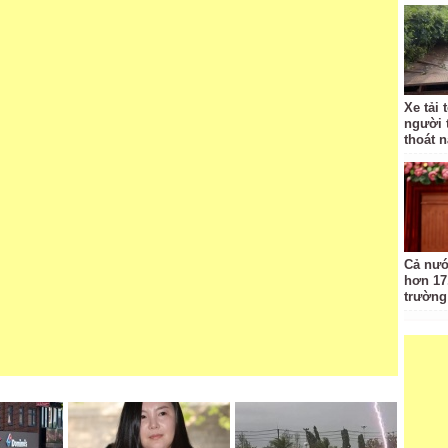
Xe tải 
người 
thoát 
Cả nướ
hơn 17
trường