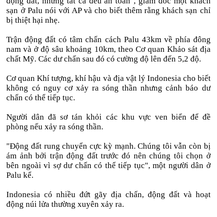
động đất, nhưng tất cả đều an toàn", giám đốc một khách
sạn ở Palu nói với AP và cho biết thêm rằng khách sạn chỉ
bị thiệt hại nhẹ.
Trận động đất có tâm chấn cách Palu 43km về phía đông
nam và ở độ sâu khoảng 10km, theo Cơ quan Khảo sát địa
chất Mỹ. Các dư chấn sau đó có cường độ lên đến 5,2 độ.
Cơ quan Khí tượng, khí hậu và địa vật lý Indonesia cho biết
không có nguy cơ xảy ra sóng thần nhưng cảnh báo dư
chấn có thể tiếp tục.
Người dân đã sơ tán khỏi các khu vực ven biển để đề
phòng nếu xảy ra sóng thần.
"Động đất rung chuyển cực kỳ mạnh. Chúng tôi vẫn còn bị
ám ảnh bởi trận động đất trước đó nên chúng tôi chọn ở
bên ngoài vì sợ dư chấn có thể tiếp tục", một người dân ở
Palu kể.
Indonesia có nhiều đứt gãy địa chấn, động đất và hoạt
động núi lửa thường xuyên xảy ra.