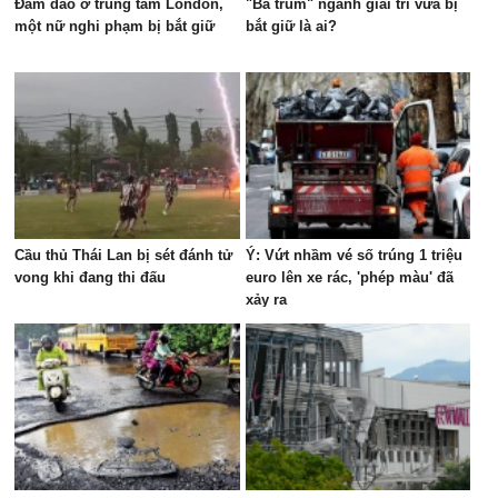
Đâm dao ở trung tâm London,
"Bà trùm" ngành giải trí vừa bị
một nữ nghi phạm bị bắt giữ
bắt giữ là ai?
Cầu thủ Thái Lan bị sét đánh tử
Ý: Vứt nhầm vé số trúng 1 triệu
vong khi đang thi đấu
euro lên xe rác, 'phép màu' đã
xảy ra