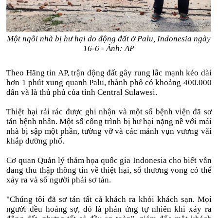
Một ngôi nhà bị hư hại do động đất ở Palu, Indonesia ngày
16-6 - Ảnh: AP
Theo Hãng tin AP, trận động đất gây rung lắc mạnh kéo dài
hơn 1 phút xung quanh Palu, thành phố có khoảng 400.000
dân và là thủ phủ của tỉnh Central Sulawesi.
Thiệt hại rải rác được ghi nhận và một số bệnh viện đã sơ
tán bệnh nhân. Một số công trình bị hư hại nặng nề với mái
nhà bị sập một phần, tường vỡ và các mảnh vụn vương vãi
khắp đường phố.
Cơ quan Quản lý thảm họa quốc gia Indonesia cho biết vẫn
đang thu thập thông tin về thiệt hại, số thương vong có thể
xảy ra và số người phải sơ tán.
"Chúng tôi đã sơ tán tất cả khách ra khỏi khách sạn. Mọi
người đều hoảng sợ, đó là phản ứng tự nhiên khi xảy ra