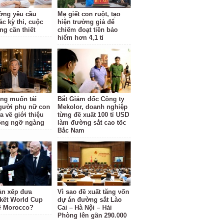
ớng yêu cầu
Mẹ giết con ruột, tạo
c kỳ thi, cuộc
hiện trường giả để
ng cần thiết
chiếm đoạt tiền bảo
hiểm hơn 4,1 tỉ
ng muốn tái
Bắt Giám đốc Công ty
gười phụ nữ con
Mekolor, doanh nghiệp
a về giới thiệu
từng đề xuất 100 tỉ USD
ông ngỡ ngàng
làm đường sắt cao tốc
Bắc Nam
àn xếp đưa
Vì sao đề xuất tăng vốn
kết World Cup
dự án đường sắt Lào
ề Morocco?
Cai – Hà Nội – Hải
Phòng lên gần 290.000