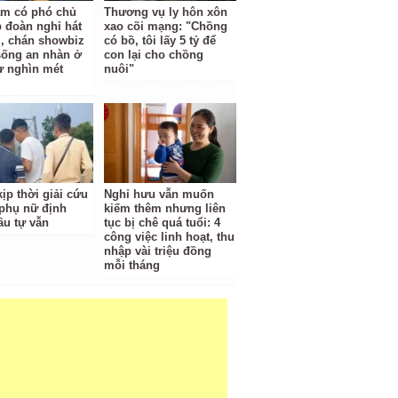
am có phó chủ
Thương vụ ly hôn xôn
p đoàn nghỉ hát
xao cõi mạng: "Chồng
, chán showbiz
có bồ, tôi lấy 5 tỷ để
 sống an nhàn ở
con lại cho chồng
hự nghìn mét
nuôi"
ịp thời giải cứu
Nghỉ hưu vẫn muốn
phụ nữ định
kiếm thêm nhưng liên
ầu tự vẫn
tục bị chê quá tuổi: 4
công việc linh hoạt, thu
nhập vài triệu đồng
mỗi tháng