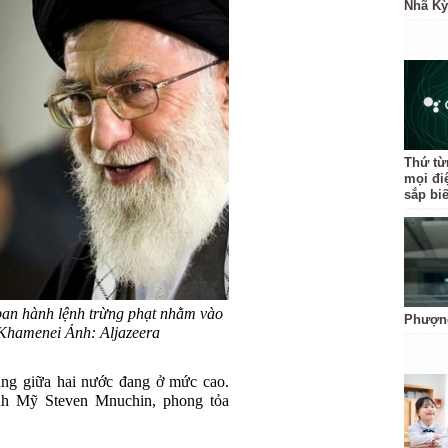
Nhã Kỳ
Thứ từ
mọi đi
sắp bi
ban hành lệnh trừng phạt nhằm vào
Phượng
 Khamenei Ảnh: Aljazeera
hẳng giữa hai nước đang ở mức cao.
nh Mỹ Steven Mnuchin, phong tỏa