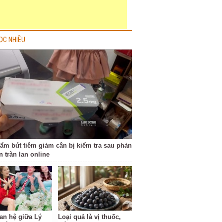
ỌC NHIỀU
ẩm bút tiêm giảm cân bị kiểm tra sau phản
 tràn lan online
an hệ giữa Lý
Loại quả là vị thuốc,