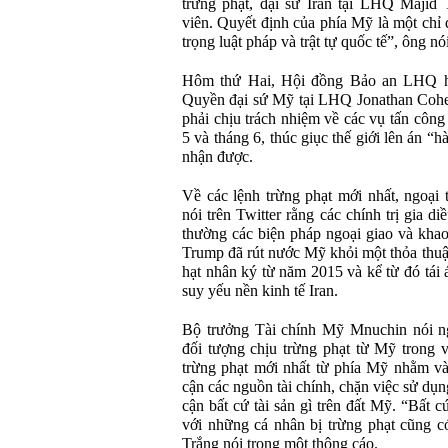
trừng phạt, đại sứ Iran tại LHQ Majid 
viên. Quyết định của phía Mỹ là một chỉ
trọng luật pháp và trật tự quốc tế”, ông nó
Hôm thứ Hai, Hội đồng Bảo an LHQ họ
Quyền đại sứ Mỹ tại LHQ Jonathan Cohen
phải chịu trách nhiệm về các vụ tấn côn
5 và tháng 6, thúc giục thế giới lên án 
nhận được.
Về các lệnh trừng phạt mới nhất, ngoại
nói trên Twitter rằng các chính trị gia 
thường các biện pháp ngoại giao và khao
Trump đã rút nước Mỹ khỏi một thỏa thuậ
hạt nhân ký từ năm 2015 và kể từ đó tái 
suy yếu nền kinh tế Iran.
Bộ trưởng Tài chính Mỹ Mnuchin nói ngo
đối tượng chịu trừng phạt từ Mỹ trong v
trừng phạt mới nhất từ phía Mỹ nhằm vào
cận các nguồn tài chính, chặn việc sử dụn
cận bất cứ tài sản gì trên đất Mỹ. “Bất c
với những cá nhân bị trừng phạt cũng có
Trắng nói trong một thông cáo.