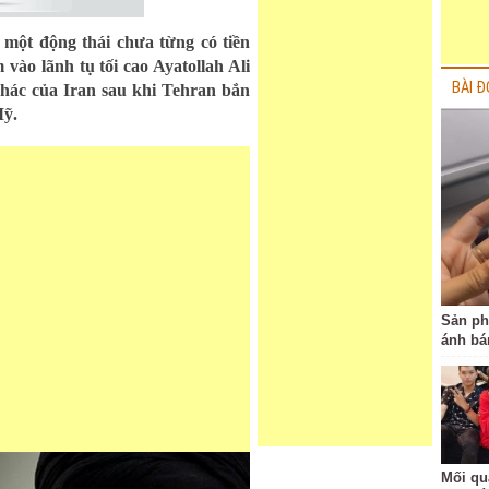
một động thái chưa từng có tiền
vào lãnh tụ tối cao Ayatollah Ali
BÀI Đ
hác của Iran sau khi Tehran bắn
Mỹ.
Sản ph
ánh bán
Mối qu