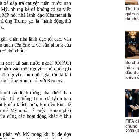
 để đáp trả chuyện tuần trước Iran
 Mỹ, nhưng kể cả không có sự việc
Thủ tư
giảm cá
ng Mỹ nói nhà lãnh đạo Khamenei là
thi khô
 mà ông Trump gọi là “hành động thù
g.
găn chặn nhà lãnh đạo tối cao, văn
iên quan đến ông ta và văn phòng của
trợ chủ chốt”.
ểm soát tài sản nước ngoài (OFAC)
Bố chồ
hôn, n
 nhằm vào một nguyên thủ quốc gia
dâu đư
ột nguyên thủ quốc gia, tức là khi
khiến 
còn”, ông Smith nói với Reuters.
ó nói các lệnh trừng phạt được ban
” của Tổng thống Trump là lý do Iran
t khiêu khích hơn, khi nền kinh tế
u mà Mỹ muốn là buộc Tehran phải
 lửa cùng các hoạt động khác ở khu
FIFA d
chung 
2030 v
 phán với Mỹ trong khi bị đe dọa