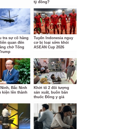
tỷ đồng?
u tra sự cố hàng
Tuyển Indonesia nguy
liên quan đến
cơ bị loại sớm khỏi
hăng chở Tổng
ASEAN Cup 2026
Trump
Ninh, Bắc Ninh
Khởi tố 2 đối tượng
u kiện lên thành
sản xuất, buôn bán
thuốc Đông y giả