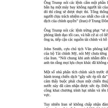
Ông Trump nói các lệnh cấm một phần là
bắn hạ một máy bay không người lái của
đó thì cũng sẽ được thực thi. Tổng thố
người chịu trách nhiệm cao nhất cho cái
địch của chính quyền” (Iran) ở Trung Đôn
Ông Trump nói các lệnh trừng phạt “sẽ n
phòng lãnh đạo tối cao, và bất cứ ai có l
ông ta, tiếp cận các nguồn tài chính và hỗ 
John Smith, cựu chủ tịch Văn phòng ki
của bộ Tài chính Mỹ, nói Mỹ chưa từng
của Iran. “Nói chung khi anh nhắm đến m
anh tin rằng mọi lựa chọn khác đã không 
Một số nhà phân tích chính sách trước đ
hành trong chiến dịch “gây sức ép tối đa
cảm thấy buộc phải chọn một chiến thuậ
nước này đã cảm nhận được sức ép. Điề
công khai chương trình hạt nhân và tên
vực.
Tuy nhiên Iran sẽ không chấp nhận đàm