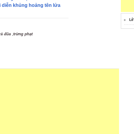
i diễn khủng hoảng tên lửa
Lê
,
rả đũa
trừng phạt