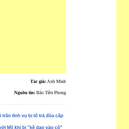
Tác giả:
Anh Minh
Nguồn tin:
Báo Tiền Phong
rần tình vụ bị tố trả đũa cấp
ới Mỹ khi bị "kề dao vào cổ"