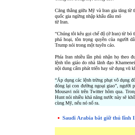
Căng thẳng giữa Mỹ và Iran gia tăng từ 
quốc gia ngừng nhập khẩu dầu mỏ
từ Iran.
“Chúng tôi kêu gọi chế độ (ở Iran) từ bỏ 
phá hoại, tôn trọng quyền của người d
Trump nói trong một tuyên cáo.
Phía Iran nhiều lần phủ nhận họ theo đu
lệnh tôn giáo do nhà lãnh đạo Khamene
nội dung cấm phát triển hay sử dụng vũ kh
“Áp dụng các lệnh trừng phạt vô dụng đối
đóng lại con đường ngoại giao”, người 
Mousavi nói trên Twitter hôm qua. Tron
Hunt nói nhiều khả năng nước này sẽ khô
cùng Mỹ, nếu nó nổ ra.
Saudi Arabia bắt giữ thủ lĩnh 