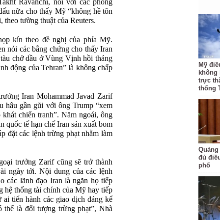
Takht Ravanchi, nói với các phóng
 dấu nữa cho thấy Mỹ “không hề tôn
i, theo tường thuật của Reuters.
p kín theo đề nghị của phía Mỹ.
 nói các bằng chứng cho thấy Iran
g tàu chở dầu ở Vùng Vịnh hồi tháng
Mỹ điề
“hành động của Tehran” là không chấp
không 
trực t
thống 
 trưởng Iran Mohammad Javad Zarif
diều hâu gần gũi với ông Trump “xem
 khát chiến tranh”. Năm ngoái, ông
n quốc tế hạn chế Iran sản xuất bom
áp đặt các lệnh trừng phạt nhằm làm
Quảng 
đủ điề
ại trưởng Zarif cũng sẽ trở thành
phố
ài ngày tới. Nội dung của các lệnh
 các lãnh đạo Iran là ngăn họ tiếp
g hệ thống tài chính của Mỹ hay tiếp
ứ ai tiến hành các giao dịch đáng kể
 thể là đối tượng trừng phạt”, Nhà