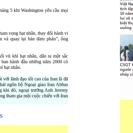
Việt N
tịch tậ
tháng 5 khi Washington yêu cầu mọi
10 năm
lui về
biệt t
vuông
tham vọng hạt nhân, thay đổi hành vi
ân và quay lại bàn đàm phán”, ông
ổi vũ khí hạt nhân, dẫn ra một sắc
i ban hành đầu những năm 2000 có
CSGT k
í hạt nhân.
người 
nhảy c
 với lãnh đạo tối cao của Iran là đã
phát ngôn bộ Ngoại giao Iran Abbas
g khi đó, ngoại trưởng Anh Jeremy
ng tham gia một cuộc chiến với Iran
IS