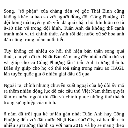
Song, “số phận” của chàng tiền vệ gốc Thái Bình cũng
không khác là bao so với người đồng đội Công Phượng. Ở
đội bóng mà tuyến giữa vốn đã quá chật chội khi luôn có từ
8-10 tiền vệ trong đội hình, Tuấn Anh đã không thể cạnh
tranh một vị trí chính thức. Anh rời đất nước xứ sở hoa anh
đào cũng trong niềm nuối tiếc.
Tuy không có nhiều cơ hội thể hiện bản thân song quả
thực, chuyến đi tới Nhật Bản đã mang đến nhiều điều thú vị
và giúp cho cả Công Phượng lẫn Tuấn Anh trường thành.
Điều ấy giúp cho họ có thể toả sáng trong màu áo HAGL
lẫn tuyển quốc gia ở nhiều giải đấu đã qua.
Ngoài ra, chính những chuyến xuất ngoại của bộ đôi ấy mở
ra thêm nhiều động lực để các cầu thủ Việt Nam thêm quyết
tâm ra nước ngoài thi đấu và chinh phục những thử thách
trong sự nghiệp của mình.
6 năm đã trôi qua kể từ lần gần nhất Tuấn Anh hay Công
Phượng đến với đất nước Nhật Bản. Giờ đây, cả hai đều có
nhiều sự trưởng thành so với năm 2016 và họ sẽ mang theo