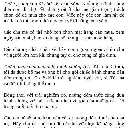
Thứ 3, cùng con đi chợ Tết mua sắm
. Nhiều gia đình cùng
đưa con đi chợ Tết nhưng rất ít cha mẹ giao trọng trách
chọn đồ để mua cho các con. Việc này các con làm rất dễ
mà lại có thể tranh thủ dạy con về kĩ năng mua sắm.
Các cha mẹ có thể nhờ con chọn mặt hàng cần mua, xem
ngày sản xuất, hạn sử dụng, số lượng…, của món hàng.
Các cha mẹ chắc chắn sẽ thấy con ngoan ngoãn, chỉn chu
và người lớn hơn khi chung tay đi chợ cùng cả gia đình.
Thứ 4, cùng con chuẩn bị bánh chưng Tết.
"Khi mới 5 tuổi,
tôi đã được bố mẹ và ông bà cho gói chiếc bánh chưng đầu
tiên trong đời. Có lẽ đó là trải nghiệm tuyệt vời, rất Tết mà
cả đời tôi không thể quên.
Đồng thời với trải nghiệm đó, những đêm thức cùng đun
bánh chưng với bố là điểm nhấn vô giá của những cái Tết
trong suốt tuổi thơ của tôi.
Các em bé sẽ làm được nếu có sự hướng dẫn tỉ mỉ của cha
mẹ. Hãy cho các bé làm để các bé vừa học kĩ năng sống