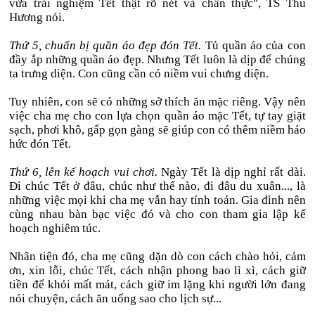
vừa trải nghiệm Tết thật rõ nét và chân thực", TS Thu
Hương nói.
Thứ 5, chuẩn bị quần áo đẹp đón Tết.
Tủ quần áo của con
đầy ắp những quần áo đẹp. Nhưng Tết luôn là dịp để chúng
ta trưng diện. Con cũng cần có niềm vui chưng diện.
Tuy nhiên, con sẽ có những sở thích ăn mặc riêng. Vậy nên
việc cha mẹ cho con lựa chọn quần áo mặc Tết, tự tay giặt
sạch, phơi khô, gấp gọn gàng sẽ giúp con có thêm niềm háo
hức đón Tết.
Thứ 6, lên kế hoạch vui chơi.
Ngày Tết là dịp nghỉ rất dài.
Đi chúc Tết ở đâu, chúc như thế nào, đi đâu du xuân..., là
những việc mọi khi cha mẹ vẫn hay tính toán. Gia đình nên
cùng nhau bàn bạc việc đó và cho con tham gia lập kế
hoạch nghiêm túc.
Nhân tiện đó, cha mẹ cũng dặn dò con cách chào hỏi, cảm
ơn, xin lỗi, chúc Tết, cách nhận phong bao lì xì, cách giữ
tiền để khỏi mất mát, cách giữ im lặng khi người lớn đang
nói chuyện, cách ăn uống sao cho lịch sự...