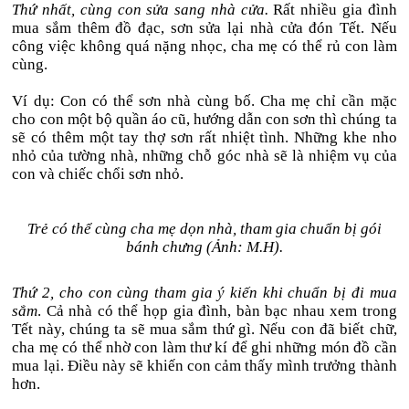
Thứ nhất, cùng con sửa sang nhà cửa.
Rất nhiều gia đình
mua sắm thêm đồ đạc, sơn sửa lại nhà cửa đón Tết. Nếu
công việc không quá nặng nhọc, cha mẹ có thể rủ con làm
cùng.
Ví dụ: Con có thể sơn nhà cùng bố. Cha mẹ chỉ cần mặc
cho con một bộ quần áo cũ, hướng dẫn con sơn thì chúng ta
sẽ có thêm một tay thợ sơn rất nhiệt tình. Những khe nho
nhỏ của tường nhà, những chỗ góc nhà sẽ là nhiệm vụ của
con và chiếc chổi sơn nhỏ.
Trẻ có thể cùng cha mẹ dọn nhà, tham gia chuẩn bị gói
bánh chưng (Ảnh: M.H).
Thứ 2, cho con cùng tham gia ý kiến khi chuẩn bị đi mua
sắm
. Cả nhà có thể họp gia đình, bàn bạc nhau xem trong
Tết này, chúng ta sẽ mua sắm thứ gì. Nếu con đã biết chữ,
cha mẹ có thể nhờ con làm thư kí để ghi những món đồ cần
mua lại. Điều này sẽ khiến con cảm thấy mình trưởng thành
hơn.