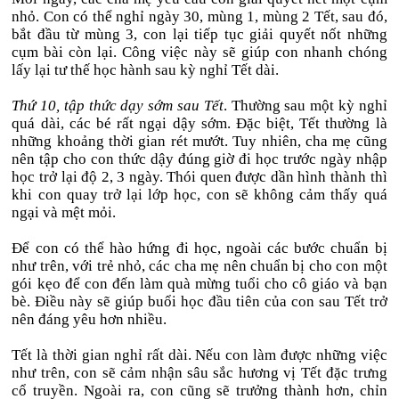
nhỏ. Con có thể nghỉ ngày 30, mùng 1, mùng 2 Tết, sau đó,
bắt đầu từ mùng 3, con lại tiếp tục giải quyết nốt những
cụm bài còn lại. Công việc này sẽ giúp con nhanh chóng
lấy lại tư thế học hành sau kỳ nghỉ Tết dài.
Thứ 10, tập thức dạy sớm sau Tết
. Thường sau một kỳ nghỉ
quá dài, các bé rất ngại dậy sớm. Đặc biệt, Tết thường là
những khoảng thời gian rét mướt. Tuy nhiên, cha mẹ cũng
nên tập cho con thức dậy đúng giờ đi học trước ngày nhập
học trở lại độ 2, 3 ngày. Thói quen được dần hình thành thì
khi con quay trở lại lớp học, con sẽ không cảm thấy quá
ngại và mệt mỏi.
Để con có thể hào hứng đi học, ngoài các bước chuẩn bị
như trên, với trẻ nhỏ, các cha mẹ nên chuẩn bị cho con một
gói kẹo để con đến làm quà mừng tuổi cho cô giáo và bạn
bè. Điều này sẽ giúp buổi học đầu tiên của con sau Tết trở
nên đáng yêu hơn nhiều.
Tết là thời gian nghỉ rất dài. Nếu con làm được những việc
như trên, con sẽ cảm nhận sâu sắc hương vị Tết đặc trưng
cổ truyền. Ngoài ra, con cũng sẽ trưởng thành hơn, chỉn