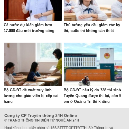
Cả nước dự kiến giảm hơn
Thủ tướng yêu cầu giảm các kỳ
17.000 đầu mối trường công
thi, cuộc thi không cần thiết
Bộ GD-ĐT đề xuất truy lĩnh
Bộ GD-ĐT nêu lý do 328 thí sinh
lương cho giáo viên bị xếp sai
Tuyên Quang được thi lại, còn 5
hạng
em ở Quảng Trị thì không
Công ty CP Truyền thông 24H Online
®
TRANG THÔNG TIN ĐIỆN TỬ NGHỆ AN 24H
Hoạt động theo giấy phép số 155/STTTT-GPTTĐTTH, Sở Thông tin và