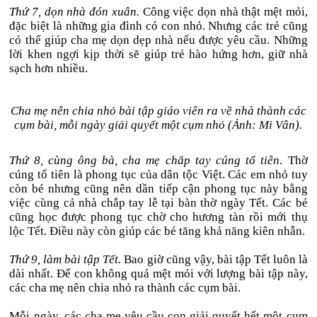
Thứ 7, dọn nhà đón xuân.
Công việc dọn nhà thật mệt mỏi,
đặc biệt là những gia đình có con nhỏ. Nhưng các trẻ cũng
có thể giúp cha mẹ dọn dẹp nhà nếu được yêu cầu. Những
lời khen ngợi kịp thời sẽ giúp trẻ hào hứng hơn, giữ nhà
sạch hơn nhiều.
Cha mẹ nên chia nhỏ bài tập giáo viên ra về nhà thành các
cụm bài, mỗi ngày giải quyết một cụm nhỏ (Ảnh: Mi Vân).
Thứ 8, cùng ông bà, cha mẹ chắp tay cúng tổ tiên
. Thờ
cúng tổ tiên là phong tục của dân tộc Việt. Các em nhỏ tuy
còn bé nhưng cũng nên dần tiếp cận phong tục này bằng
việc cùng cả nhà chắp tay lễ tại bàn thờ ngày Tết. Các bé
cũng học được phong tục chờ cho hương tàn rồi mới thụ
lộc Tết. Điều này còn giúp các bé tăng khả năng kiên nhẫn.
Thứ 9, làm bài tập Tết.
Bao giờ cũng vậy, bài tập Tết luôn là
dài nhất. Để con không quá mệt mỏi với lượng bài tập này,
các cha mẹ nên chia nhỏ ra thành các cụm bài.
Mỗi ngày, các cha mẹ yêu cầu con giải quyết hết một cụm