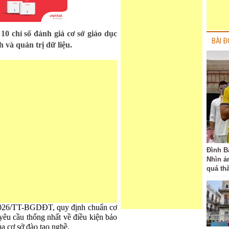
10 chỉ số đánh giá cơ sở giáo dục
BÀI Đ
h và quản trị dữ liệu.
Đình B
Nhìn ả
quá th
026/TT-BGDĐT, quy định chuẩn cơ
 yêu cầu thống nhất về điều kiện bảo
a cơ sở đào tạo nghề.