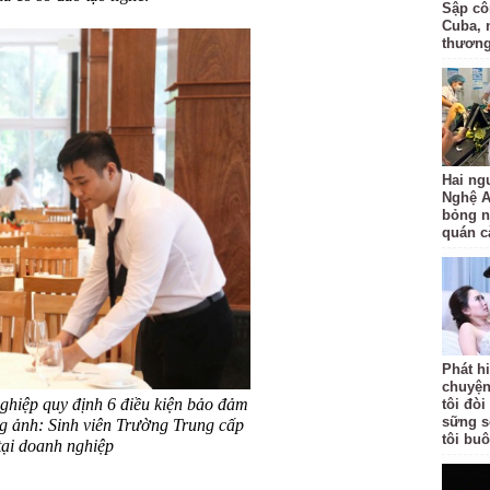
Sập côn
Cuba, 
thươn
Hai ng
Nghệ A
bỏng n
quán c
Phát h
chuyện
ghiệp quy định 6 điều kiện bảo đảm
tôi đò
sững s
g ảnh: Sinh viên Trường Trung cấp
tôi bu
 tại doanh nghiệp