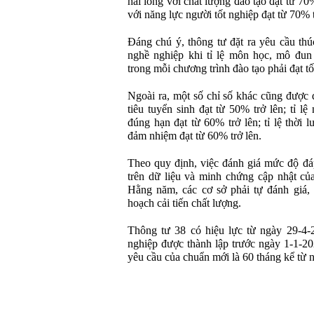
hài lòng với chất lượng đào tạo đạt từ 70%
với năng lực người tốt nghiệp đạt từ 70% t
Đáng chú ý, thông tư đặt ra yêu cầu thú
nghề nghiệp khi tỉ lệ môn học, mô đun 
trong mỗi chương trình đào tạo phải đạt tố
Ngoài ra, một số chỉ số khác cũng được q
tiêu tuyển sinh đạt từ 50% trở lên; tỉ l
đúng hạn đạt từ 60% trở lên; tỉ lệ thời
đảm nhiệm đạt từ 60% trở lên.
Theo quy định, việc đánh giá mức độ đá
trên dữ liệu và minh chứng cập nhật củ
Hằng năm, các cơ sở phải tự đánh giá,
hoạch cải tiến chất lượng.
Thông tư 38 có hiệu lực từ ngày 29-4-
nghiệp được thành lập trước ngày 1-1-20
yêu cầu của chuẩn mới là 60 tháng kể từ n