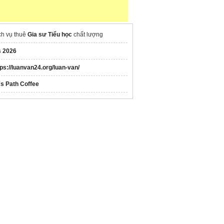
ch vụ thuê
Gia sư Tiểu học
chất lượng
s 2026
tps://luanvan24.org/luan-van/
's Path Coffee