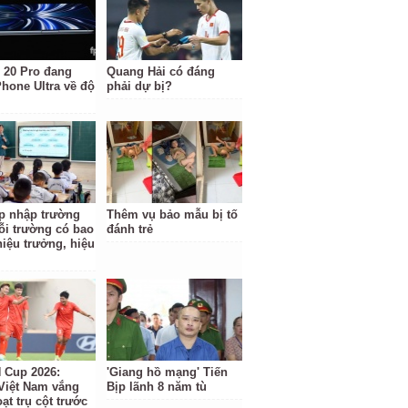
 20 Pro đang
Quang Hải có đáng
Phone Ultra về độ
phải dự bị?
p nhập trường
Thêm vụ bảo mẫu bị tố
ỗi trường có bao
đánh trẻ
hiệu trưởng, hiệu
Cup 2026:
'Giang hồ mạng' Tiến
Việt Nam vắng
Bịp lãnh 8 năm tù
ạt trụ cột trước