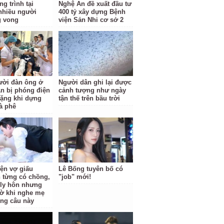
g trình tại
Nghệ An đề xuất đầu tư
nhiều người
400 tỷ xây dựng Bệnh
g vong
viện Sản Nhi cơ sở 2
ười đàn ông ở
Người dân ghi lại được
n bị phóng điện
cảnh tượng như ngày
ặng khi dựng
tận thế trên bầu trời
à phê
iện vợ giấu
Lê Bống tuyên bố có
 từng có chồng,
"job" mới!
i ly hôn nhưng
ờ khi nghe mẹ
ông câu này