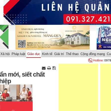
Xã hội
Pháp luật
Giáo dục
Kinh tế
Giải trí
Thể thao
Cộng đồng mạng
Cu
Hotline
: 097
n mới, siết chất
hiệp