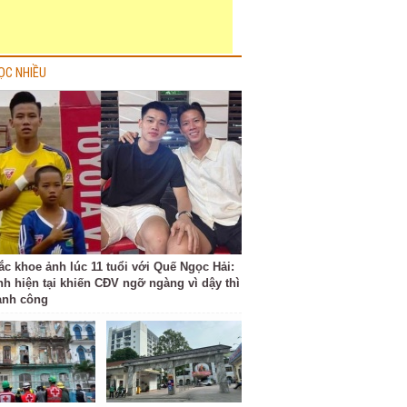
ỌC NHIỀU
ắc khoe ảnh lúc 11 tuổi với Quế Ngọc Hải:
nh hiện tại khiến CĐV ngỡ ngàng vì dậy thì
ành công