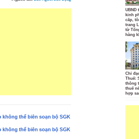
UBND t
kinh p
cấp, tô
trang L
từ Tổn
hàng k
Chỉ đạ
Thuế: 
thông 
thuế n
hợp sa
o không thể biên soạn bộ SGK
o không thể biên soạn bộ SGK