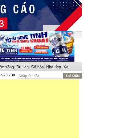
ộc sống
Du lịch
Số hóa
Nhà đẹp
Xe
8.928.730