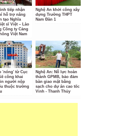
ỉnh tiếp nhận
Nghệ An khởi công xây
hí hỗ trợ nâng
dựng Trường THPT
n tạo Nghĩa
Nam Đàn 1
iệt sĩ Việt – Lào
g Công ty Cảng
hông Việt Nam
o 'nóng' từ Cục
Nghệ An: Nỗ lực hoàn
Sẽ công khai
thành GPMB, bảo đảm
tin người nộp
bàn giao mặt bằng
ếu thuộc trường
sạch cho dự án cao tốc
u
Vinh - Thanh Thủy