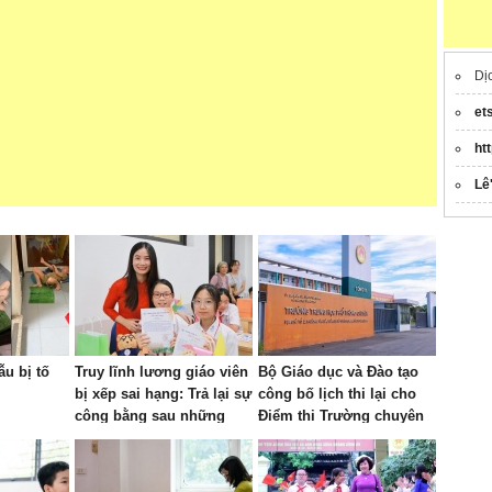
Dị
et
ht
Lê
u bị tố
Truy lĩnh lương giáo viên
Bộ Giáo dục và Đào tạo
bị xếp sai hạng: Trả lại sự
công bố lịch thi lại cho
công bằng sau những
Điểm thi Trường chuyên
"bất cập"
Tuyên Quang