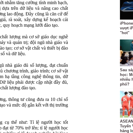
i nhằm tăng cường tính minh bạch,
ị dựa trên dữ liệu và nâng cao chất
ường lao động. Đây cũng là căn cứ để
giá, rà soát, xây dựng kế hoạch cải
iPhone
c, quy hoạch mạng lưới đào tạo.
vượt i
"hot"
chất lượng mà cơ sở giáo dục nghề
y và quản trị; đội ngũ nhà giáo và
ào tạo; cơ sở vật chất và thiết bị đào
 số và dữ liệu.
gũ nhà giáo đủ số lượng, đạt chuẩn
Sau sá
 chương trình, giáo trình; cơ sở vật
học: M
m hạ tầng công nghệ thông tin, dữ
nhiêu 
 Dữ liệu phải được cập nhật đầy đủ,
phó?
chất lượng đào tạo.
ng, thông tư cũng đưa ra 10 chỉ số
ạo và mức độ gắn kết với thị trường
ASEAN 
 cụ thể như: Tỉ lệ người học tốt
Tuyển 
 đạt từ 70% trở lên; tỉ lệ người học
hàng lo