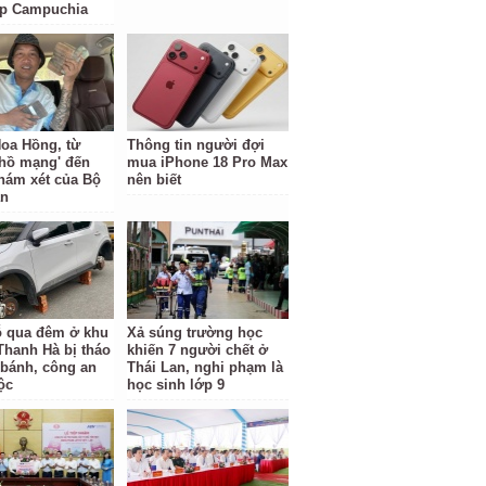
ặp Campuchia
oa Hồng, từ
Thông tin người đợi
 hồ mạng' đến
mua iPhone 18 Pro Max
hám xét của Bộ
nên biết
an
ỗ qua đêm ở khu
Xả súng trường học
 Thanh Hà bị tháo
khiến 7 người chết ở
 bánh, công an
Thái Lan, nghi phạm là
ộc
học sinh lớp 9