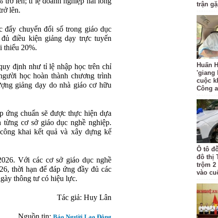
 trở lên; tỉ lệ doanh nghiệp hài lòng
trận g
rở lên.
c đẩy chuyển đổi số trong giáo dục
đủ điều kiện giảng dạy trực tuyến
i thiểu 20%.
Huấn H
uy định như tỉ lệ nhập học trên chỉ
'giang
ệ người học hoàn thành chương trình
cuộc k
 lượng giảng dạy do nhà giáo cơ hữu
Công 
p ứng chuẩn sẽ được thực hiện dựa
a từng cơ sở giáo dục nghề nghiệp.
 công khai kết quả và xây dựng kế
Ô tô đ
đô thị
2026. Với các cơ sở giáo dục nghề
trộm 2
26, thời hạn để đáp ứng đầy đủ các
vào cu
gày thông tư có hiệu lực.
Tác giả:
Huy Lân
Nguồn tin:
Báo Người Lao Động