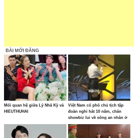
BÀI MỚI ĐĂNG
Mối quan hệ giữa Lý Nhã Kỳ và
Việt Nam có phó chủ tịch tập
HIEUTHUHAI
đoàn nghỉ hát 10 năm, chán
showbiz lui về sống an nhàn ở
biệt thự nghìn mét vuông