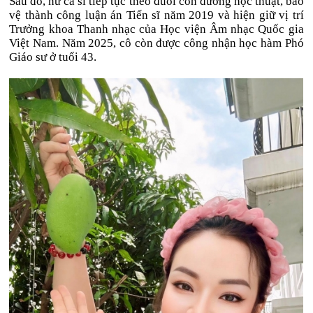
Sau đó, nữ ca sĩ tiếp tục theo đuổi con đường học thuật, bảo
vệ thành công luận án Tiến sĩ năm 2019 và hiện giữ vị trí
Trưởng khoa Thanh nhạc của Học viện Âm nhạc Quốc gia
Việt Nam. Năm 2025, cô còn được công nhận học hàm Phó
Giáo sư ở tuổi 43.