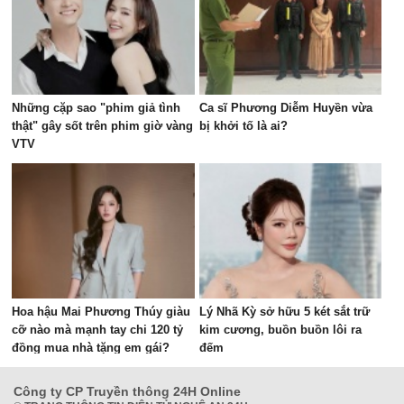
Những cặp sao "phim giả tình
Ca sĩ Phương Diễm Huyền vừa
thật" gây sốt trên phim giờ vàng
bị khởi tố là ai?
VTV
Hoa hậu Mai Phương Thúy giàu
Lý Nhã Kỳ sở hữu 5 két sắt trữ
cỡ nào mà mạnh tay chi 120 tỷ
kim cương, buồn buồn lôi ra
đồng mua nhà tặng em gái?
đếm
Công ty CP Truyền thông 24H Online