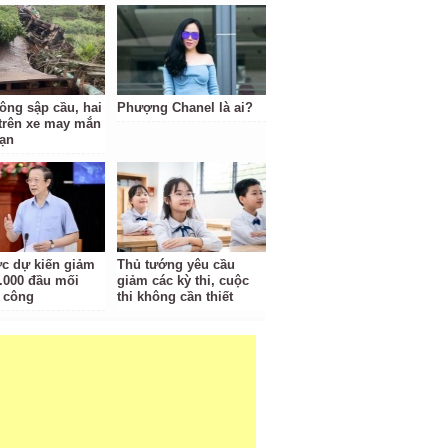
tông sập cầu, hai
Phượng Chanel là ai?
trên xe may mắn
nạn
c dự kiến giảm
Thủ tướng yêu cầu
.000 đầu mối
giảm các kỳ thi, cuộc
 công
thi không cần thiết