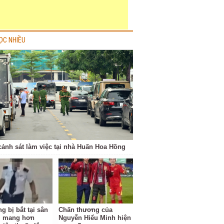
ỌC NHIỀU
cảnh sát làm việc tại nhà Huấn Hoa Hồng
g bị bắt tại sân
Chấn thương của
i mang hơn
Nguyễn Hiểu Minh hiện