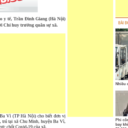
áo y tế, Trần Đình Giang (Hà Nội)
BÀI Đ
ời Chỉ huy trưởng quân sự xã.
Nhiều 
Ba Vì (TP Hà Nội) cho biết đơn vị
Phi côn
 trú tại xã Chu Minh, huyện Ba Vì,
bay kh
rực chốt Covid-19 của xã.