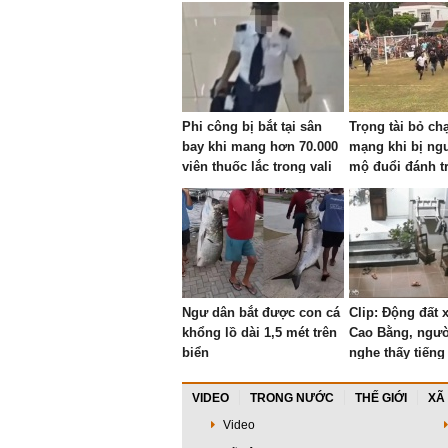
Phi công bị bắt tại sân
Trọng tài bỏ ch
bay khi mang hơn 70.000
mạng khi bị ng
viên thuốc lắc trong vali
mộ đuổi đánh t
Ngư dân bắt được con cá
Clip: Động đất 
khổng lồ dài 1,5 mét trên
Cao Bằng, ngườ
biển
nghe thấy tiếng
kèm rung lắc
VIDEO
TRONG NƯỚC
THẾ GIỚI
XÃ
Video