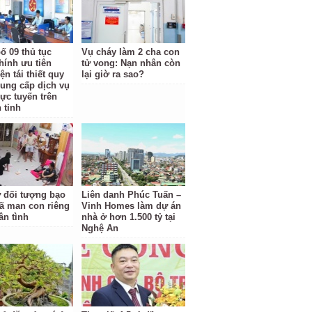
ố 09 thủ tục
Vụ cháy làm 2 cha con
hính ưu tiên
tử vong: Nạn nhân còn
ện tái thiết quy
lại giờ ra sao?
cung cấp dịch vụ
rực tuyến trên
 tỉnh
ữ đối tượng bạo
Liên danh Phúc Tuấn –
ã man con riêng
Vinh Homes làm dự án
ân tình
nhà ở hơn 1.500 tỷ tại
Nghệ An