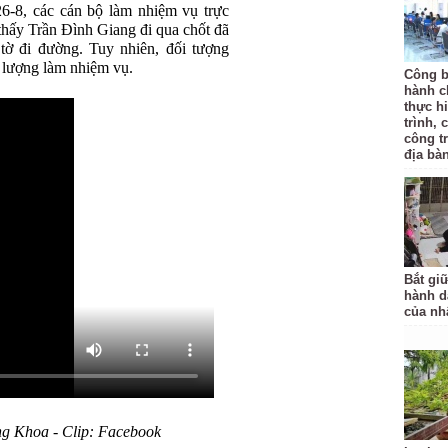
6-8, các cán bộ làm nhiệm vụ trực
thấy Trần Đình Giang đi qua chốt đã
 tờ đi đường. Tuy nhiên, đối tượng
c lượng làm nhiệm vụ.
Công b
hành c
thực hi
trình, 
công t
địa bàn
Bắt gi
hành d
của nh
g Khoa - Clip: Facebook