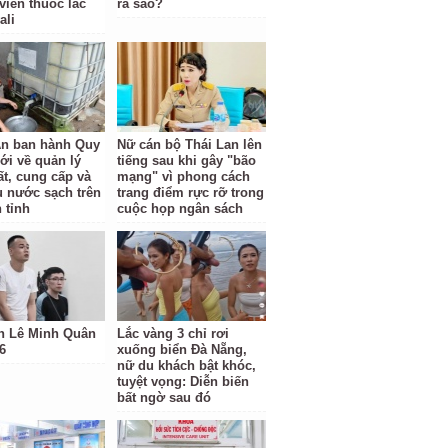
viên thuốc lắc
ra sao?
ali
n ban hành Quy
Nữ cán bộ Thái Lan lên
ới về quản lý
tiếng sau khi gây "bão
ất, cung cấp và
mạng" vì phong cách
hụ nước sạch trên
trang điểm rực rỡ trong
 tỉnh
cuộc họp ngân sách
h Lê Minh Quân
Lắc vàng 3 chỉ rơi
6
xuống biển Đà Nẵng,
nữ du khách bật khóc,
tuyệt vọng: Diễn biến
bất ngờ sau đó