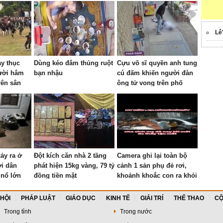
Lê
ạy thục
Dùng kéo đâm thủng ruột
Cựu võ sĩ quyền anh tung
ười hâm
bạn nhậu
cú đấm khiến người đàn
rên sân
ông tử vong trên phố
xảy ra ở
Đột kích căn nhà 2 tầng
Camera ghi lại toàn bộ
i dân
phát hiện 15kg vàng, 79 tỷ
cảnh 1 sản phụ đẻ rơi,
 nổ lớn
đồng tiền mặt
khoảnh khoắc con ra khỏi
bụng mẹ khiến nhiều
người thót tim
 HỘI
PHÁP LUẬT
GIÁO DỤC
KINH TẾ
GIẢI TRÍ
THỂ THAO
CỘ
Trong tỉnh
Trong nước