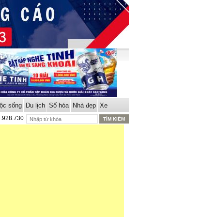
ộc sống
Du lịch
Số hóa
Nhà đẹp
Xe
8.928.730