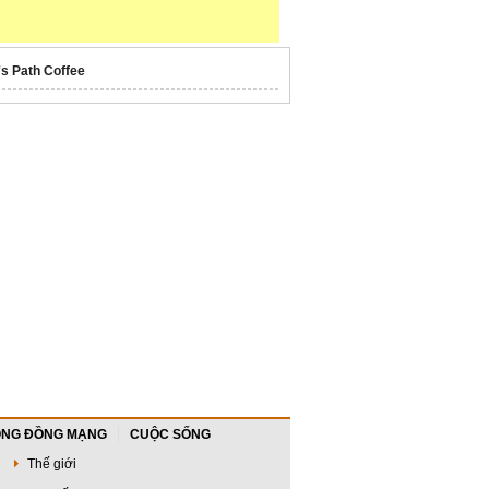
's Path Coffee
NG ĐỒNG MẠNG
CUỘC SỐNG
Thế giới