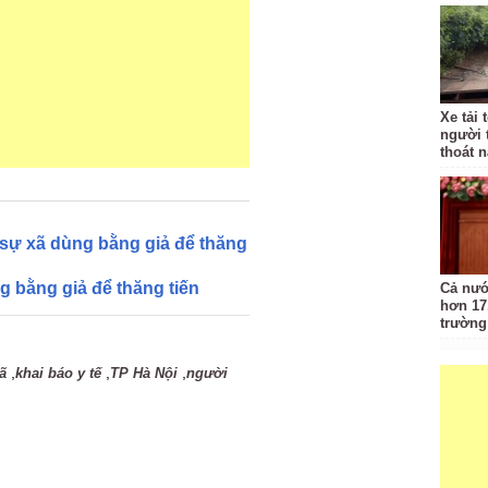
Xe tải 
người 
thoát 
 sự xã dùng bằng giả để thăng
 bằng giả để thăng tiến
Cả nướ
hơn 17
trường
,
,
,
ã
khai báo y tế
TP Hà Nội
người