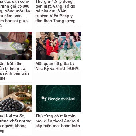
uả đặc sản có ở
Thu giữ 4,5 tỷ đồng
Ninh giá 35.000
tiền mặt, vàng, sổ đỏ
g, trồng một lần
tại nhà cựu Viện
ều năm, vào
trưởng Viện Pháp y
àm bonsai giúp
tâm thần Trung ương
ài
ẩm bút tiêm
Mối quan hệ giữa Lý
ân bị kiểm tra
Nhã Kỳ và HIEUTHUHAI
ản ánh bán tràn
ine
ả là vị thuốc,
Thứ từng có mặt trên
ưỡng chất nhưng
mọi điện thoại Android
 người không
sắp biến mất hoàn toàn
ùng