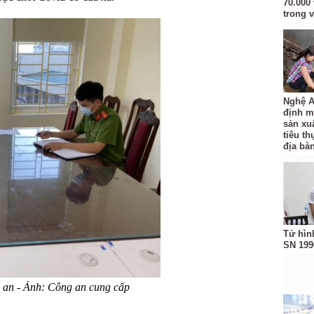
70.000 
trong v
Nghệ A
định m
sản xu
tiêu t
địa bàn
Tử hìn
SN 199
 an - Ảnh: Công an cung cấp