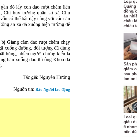
Loại q
Quảng 
 gần đó lấy con dao rượt chém liên
đồng/k
, Chỉ huy trưởng quân sự xã Chu
ăn nhi
ẫn có thể bật dậy cùng với các cán
chậu l
Công an xã đã xuống hiện trường để
chiêu t
a bị Giang cầm dao rượt chém chạy
gã xuống đường, đối tượng đã dùng
ãi hùng, nhiều người chứng kiến la
hung hãn xuống dao thì ông Khoa đã
Sản ph
.
giảm c
sau ph
Tác giả: Nguyễn Hưởng
lan onl
Nguồn tin:
Báo Người lao động
Loại qu
giàu d
5 nhóm
nên d