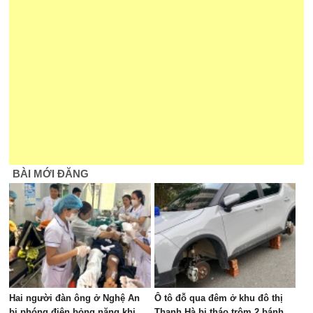
BÀI MỚI ĐĂNG
Hai người đàn ông ở Nghệ An
Ô tô đỗ qua đêm ở khu đô thị
bị phóng điện bỏng nặng khi
Thanh Hà bị tháo trộm 2 bánh,