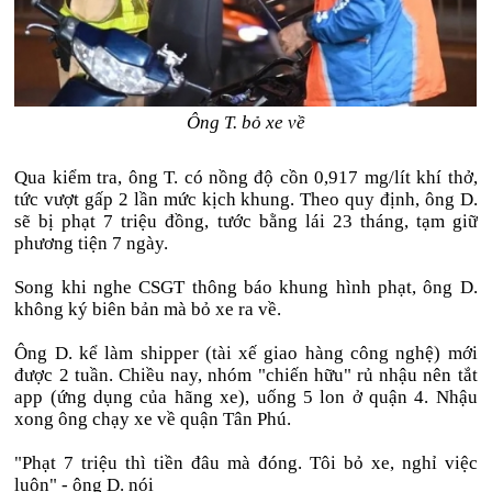
Ông T. bỏ xe về
Qua kiểm tra, ông T. có nồng độ cồn 0,917 mg/lít khí thở,
tức vượt gấp 2 lần mức kịch khung. Theo quy định, ông D.
sẽ bị phạt 7 triệu đồng, tước bằng lái 23 tháng, tạm giữ
phương tiện 7 ngày.
Song khi nghe CSGT thông báo khung hình phạt, ông D.
không ký biên bản mà bỏ xe ra về.
Ông D. kể làm shipper (tài xế giao hàng công nghệ) mới
được 2 tuần. Chiều nay, nhóm "chiến hữu" rủ nhậu nên tắt
app (ứng dụng của hãng xe), uống 5 lon ở quận 4. Nhậu
xong ông chạy xe về quận Tân Phú.
"Phạt 7 triệu thì tiền đâu mà đóng. Tôi bỏ xe, nghỉ việc
luôn" - ông D. nói