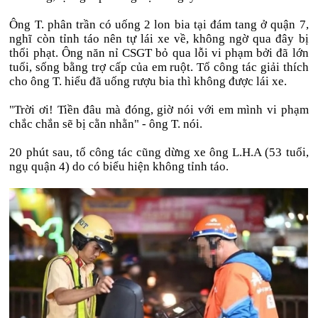
Ông T. phân trần có uống 2 lon bia tại đám tang ở quận 7,
nghĩ còn tỉnh táo nên tự lái xe về, không ngờ qua đây bị
thổi phạt. Ông năn nỉ CSGT bỏ qua lỗi vi phạm bởi đã lớn
tuổi, sống bằng trợ cấp của em ruột. Tổ công tác giải thích
cho ông T. hiểu đã uống rượu bia thì không được lái xe.
"Trời ơi! Tiền đâu mà đóng, giờ nói với em mình vi phạm
chắc chắn sẽ bị cằn nhằn" - ông T. nói.
20 phút sau, tổ công tác cũng dừng xe ông L.H.A (53 tuổi,
ngụ quận 4) do có biểu hiện không tỉnh táo.