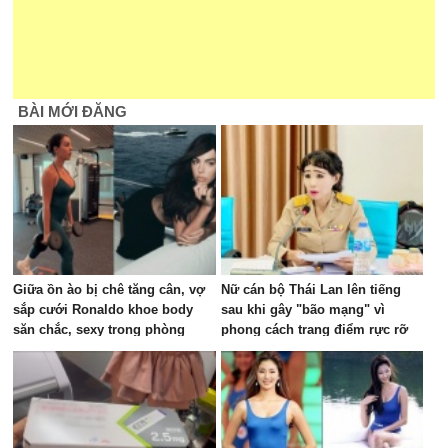
BÀI MỚI ĐĂNG
Giữa ồn ào bị chê tăng cân, vợ
Nữ cán bộ Thái Lan lên tiếng
sắp cưới Ronaldo khoe body
sau khi gây "bão mạng" vì
săn chắc, sexy trong phòng
phong cách trang điểm rực rỡ
gym, visual đủ sức dập tắt mọi
trong cuộc họp ngân sách
lời chê bai