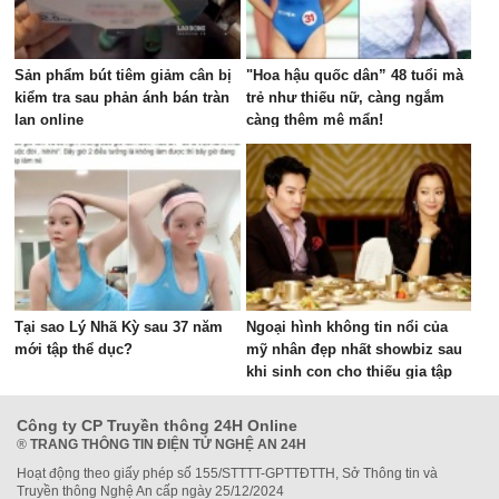
Sản phẩm bút tiêm giảm cân bị
"Hoa hậu quốc dân” 48 tuổi mà
kiểm tra sau phản ánh bán tràn
trẻ như thiếu nữ, càng ngắm
lan online
càng thêm mê mẩn!
Tại sao Lý Nhã Kỳ sau 37 năm
Ngoại hình không tin nổi của
mới tập thể dục?
mỹ nhân đẹp nhất showbiz sau
khi sinh con cho thiếu gia tập
đoàn
Công ty CP Truyền thông 24H Online
®
TRANG THÔNG TIN ĐIỆN TỬ NGHỆ AN 24H
Hoạt động theo giấy phép số 155/STTTT-GPTTĐTTH, Sở Thông tin và
Truyền thông Nghệ An cấp ngày 25/12/2024