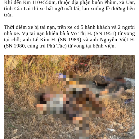
Khi đến Km 110+550m, thuộc địa phận buôn Phùm, xã Uar,
tỉnh Gia Lai thì xe bất ngờ mất lái, lao xuống lề đường bên
trái.
Thời điểm xe bị tai nạn, trên xe có 5 hành khách và 2 người
nhà xe. Vụ tai nạn khiến bà à Võ Thị H. (SN 1951) tử vong
tại chỗ; anh Lê Kim H. (SN 1989) và anh Nguyễn Việt H.
(SN 1980, cùng trú Phú Túc) tử vong tại bệnh viện.