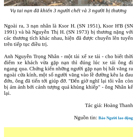
Vụ tai nạn đã khiến 3 người chết và 3 người bị thương
Ngoài ra, 3 nạn nhân là Ksor H. (SN 1951), Ksor H'B (SN
1991) và bà Nguyễn Thị H. (SN 1973) bị thương nặng với
các thương tích khác nhau, hiện đã được chuyển lên tuyến
trên tiếp tục điều trị.
Anh Nguyễn Trọng Nhân - một tài xế xe tải - cho biết thời
điểm xe khách vừa gặp nạn thì đúng lúc xe tải ông đi
ngang qua. Chứng kiến những người gặp nạn bị hất văng ra
ngoài cửa kính, một số người văng vào lề đường kêu la đau
đớn, ông đã tiến tới giúp đỡ. "Đến giờ nghĩ lại tôi vẫn còn
bị ám ảnh bởi cảnh tượng quá khủng khiếp" - ông Nhân kể
lại.
Tác giả: Hoàng Thanh
Nguồn tin:
Báo Người lao động