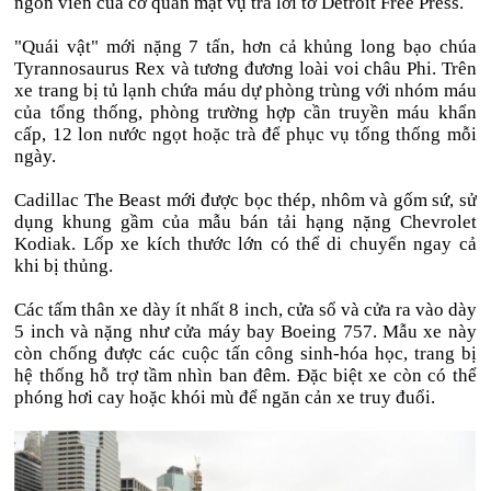
ngôn viên của cơ quan mật vụ trả lời tờ Detroit Free Press.
"Quái vật" mới nặng 7 tấn, hơn cả khủng long bạo chúa
Tyrannosaurus Rex và tương đương loài voi châu Phi. Trên
xe trang bị tủ lạnh chứa máu dự phòng trùng với nhóm máu
của tổng thống, phòng trường hợp cần truyền máu khẩn
cấp, 12 lon nước ngọt hoặc trà để phục vụ tổng thống mỗi
ngày.
Cadillac The Beast mới được bọc thép, nhôm và gốm sứ, sử
dụng khung gầm của mẫu bán tải hạng nặng Chevrolet
Kodiak. Lốp xe kích thước lớn có thể di chuyển ngay cả
khi bị thủng.
Các tấm thân xe dày ít nhất 8 inch, cửa sổ và cửa ra vào dày
5 inch và nặng như cửa máy bay Boeing 757. Mẫu xe này
còn chống được các cuộc tấn công sinh-hóa học, trang bị
hệ thống hỗ trợ tầm nhìn ban đêm. Đặc biệt xe còn có thể
phóng hơi cay hoặc khói mù để ngăn cản xe truy đuổi.