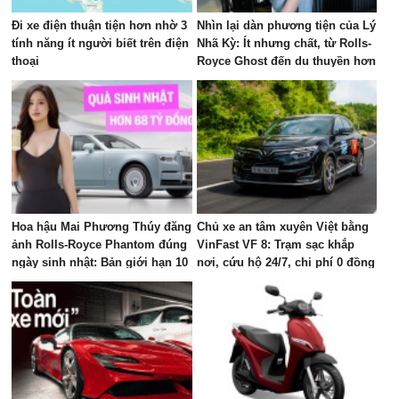
Đi xe điện thuận tiện hơn nhờ 3
Nhìn lại dàn phương tiện của Lý
tính năng ít người biết trên điện
Nhã Kỳ: Ít nhưng chất, từ Rolls-
thoại
Royce Ghost đến du thuyền hơn
100 tỷ đồng
Hoa hậu Mai Phương Thúy đăng
Chủ xe an tâm xuyên Việt bằng
ảnh Rolls-Royce Phantom đúng
VinFast VF 8: Trạm sạc khắp
ngày sinh nhật: Bản giới hạn 10
nơi, cứu hộ 24/7, chi phí 0 đồng
chiếc toàn cầu, giá quy đổi gần
68 tỷ đồng