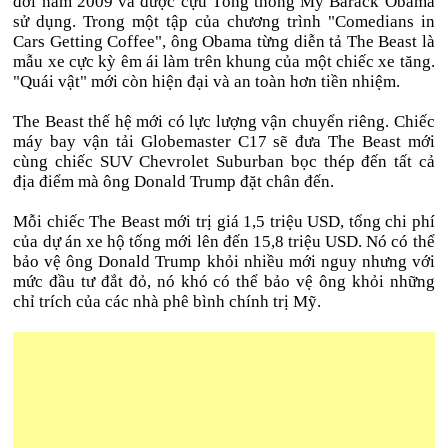
đời năm 2009 và được cựu Tổng thống Mỹ Barack Obama
sử dụng. Trong một tập của chương trình "Comedians in
Cars Getting Coffee", ông Obama từng diễn tả The Beast là
mẫu xe cực kỳ êm ái làm trên khung của một chiếc xe tăng.
"Quái vật" mới còn hiện đại và an toàn hơn tiền nhiệm.
The Beast thế hệ mới có lực lượng vận chuyển riêng. Chiếc
máy bay vận tải Globemaster C17 sẽ đưa The Beast mới
cùng chiếc SUV Chevrolet Suburban bọc thép đến tất cả
địa điểm mà ông Donald Trump đặt chân đến.
Mỗi chiếc The Beast mới trị giá 1,5 triệu USD, tổng chi phí
của dự án xe hộ tống mới lên đến 15,8 triệu USD. Nó có thể
bảo vệ ông Donald Trump khỏi nhiều mới nguy nhưng với
mức đầu tư đắt đỏ, nó khó có thể bảo vệ ông khỏi những
chỉ trích của các nhà phê bình chính trị Mỹ.