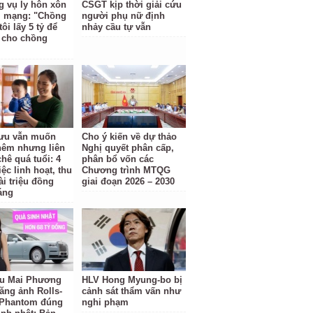
 vụ ly hôn xôn
CSGT kịp thời giải cứu
i mạng: "Chồng
người phụ nữ định
tôi lấy 5 tỷ để
nhảy cầu tự vẫn
i cho chồng
ưu vẫn muốn
Cho ý kiến về dự thảo
hêm nhưng liên
Nghị quyết phân cấp,
chê quá tuổi: 4
phân bổ vốn các
ệc linh hoạt, thu
Chương trình MTQG
ài triệu đồng
giai đoạn 2026 – 2030
áng
u Mai Phương
HLV Hong Myung-bo bị
ăng ảnh Rolls-
cảnh sát thẩm vấn như
 Phantom đúng
nghi phạm