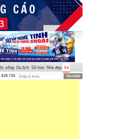
ộc sống
Du lịch
Số hóa
Nhà đẹp
Xe
8.928.730