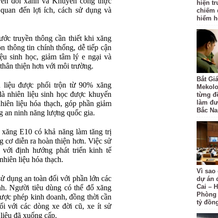
yển đổi xanh và Khuyến công thực
hiện t
n quan đến lợi ích, cách sử dụng và
chiếm 
hiểm hơ
ớc truyền thông cần thiết khi xăng
 thông tin chính thống, dễ tiếp cận
ệu sinh học, giảm tâm lý e ngại và
thân thiện hơn với môi trường.
Bắt Gi
 liệu được phối trộn từ 90% xăng
Mekolo
là nhiên liệu sinh học được khuyến
từng đ
làm đư
hiên liệu hóa thạch, góp phần giảm
Bắc N
ng an ninh năng lượng quốc gia.
 xăng E10 có khả năng làm tăng trị
ng cơ diễn ra hoàn thiện hơn. Việc sử
với định hướng phát triển kinh tế
nhiên liệu hóa thạch.
Vì sao
ử dụng an toàn đối với phần lớn các
dự án 
Cai – H
nh. Người tiêu dùng có thể đổ xăng
Phòng 
được phép kinh doanh, đồng thời cần
tỷ đồn
i với các dòng xe đời cũ, xe ít sử
liệu đã xuống cấp.