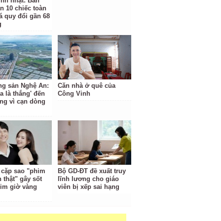
inh nhật: Bản
n 10 chiếc toàn
iá quy đổi gần 68
g
ng sản Nghệ An:
Căn nhà ở quê của
a là thắng' đến
Công Vinh
ắng vì cạn dòng
cặp sao "phim
Bộ GD-ĐT đề xuất truy
h thật" gây sốt
lĩnh lương cho giáo
him giờ vàng
viên bị xếp sai hạng