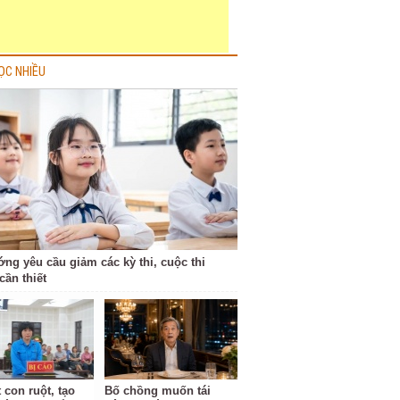
ỌC NHIỀU
ớng yêu cầu giảm các kỳ thi, cuộc thi
cần thiết
 con ruột, tạo
Bố chồng muốn tái