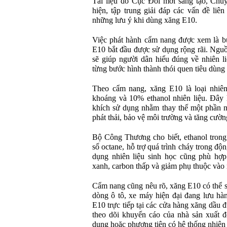
Tài liệu do Cục Đổi mới sáng tạo, Chu
hiện, tập trung giải đáp các vấn đề liê
những lưu ý khi dùng xăng E10.
Việc phát hành cẩm nang được xem là bư
E10 bắt đầu được sử dụng rộng rãi. Nguồn
sẽ giúp người dân hiểu đúng về nhiên li
từng bước hình thành thói quen tiêu dùng 
Theo cẩm nang, xăng E10 là loại nhiên
khoáng và 10% ethanol nhiên liệu. Đây 
khích sử dụng nhằm thay thế một phần n
phát thải, bảo vệ môi trường và tăng cườ
Bộ Công Thương cho biết, ethanol trong
số octane, hỗ trợ quá trình cháy trong độ
dụng nhiên liệu sinh học cũng phù hợp 
xanh, carbon thấp và giảm phụ thuộc vào 
Cẩm nang cũng nêu rõ, xăng E10 có thể s
dòng ô tô, xe máy hiện đại đang lưu hà
E10 trực tiếp tại các cửa hàng xăng dầu 
theo dõi khuyến cáo của nhà sản xuất đố
dụng hoặc phương tiện có hệ thống nhiên 