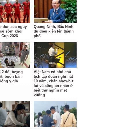
Indonesia nguy
Quảng Ninh, Bắc Ninh
loại sớm khỏi
đủ điều kiện lên thành
 Cup 2026
phố
ố 2 đối tượng
Việt Nam có phó chủ
ất, buôn bán
tịch tập đoàn nghỉ hát
Đông y giả
10 năm, chán showbiz
lui về sống an nhàn ở
biệt thự nghìn mét
vuông