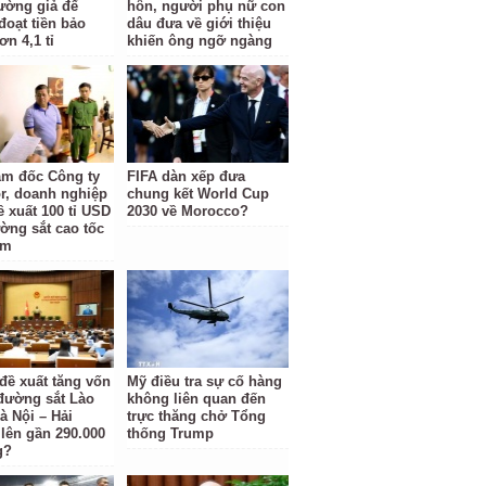
rường giả để
hôn, người phụ nữ con
đoạt tiền bảo
dâu đưa về giới thiệu
n 4,1 tỉ
khiến ông ngỡ ngàng
ám đốc Công ty
FIFA dàn xếp đưa
r, doanh nghiệp
chung kết World Cup
ề xuất 100 tỉ USD
2030 về Morocco?
ờng sắt cao tốc
am
 đề xuất tăng vốn
Mỹ điều tra sự cố hàng
đường sắt Lào
không liên quan đến
à Nội – Hải
trực thăng chở Tổng
lên gần 290.000
thống Trump
g?