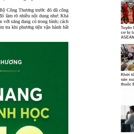
 Bộ Công Thương trước đó đã công
 đó làm rõ nhiều nội dung như: Khả
ẫn với xăng đang có trong bình; cách
ểm tra khi phương tiện vận hành bất
Tuyển 
cơ bị 
ASEAN
Khởi t
sản xu
thuốc 