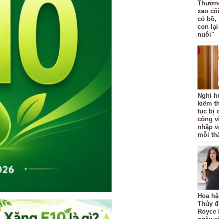
Thương
xao cõ
có bồ, 
con lạ
nuôi"
Nghỉ h
kiếm t
tục bị 
công vi
nhập v
mỗi th
Hoa hậ
Thúy đ
Royce