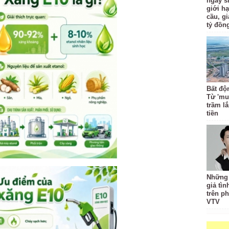
ngày s
giới hạ
cầu, g
tỷ đồn
Bất độ
Từ 'mu
trầm l
tiền
Những 
giả tìn
trên p
VTV