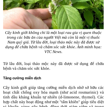
Cây kinh giới không chỉ là một loại rau gia vị quen thuộc
trong các bữa ăn của người Việt mà còn là một vị thuốc
Nam quý giá. Từ lâu đời, loại thảo mộc này đã được sử
dụng để chữa bệnh và chăm sóc sức khỏe. Ảnh minh họa:
VTC News.
Từ lâu đời, loại thảo mộc này đã được sử dụng để chữa
bệnh và chăm sóc sức khỏe.
Tăng cường miễn dịch
Cây kinh giới giúp tăng cường miễn dịch nhờ sở hữu các
hoạt chất chống oxy hóa mạnh (như acid rosmarinic) và
tinh dầu kháng khuẩn tự nhiên (d-limonene, thymol). Các
hợp chất này hoạt động như một "tấm khiên" giúp tiêu diệt
vi khuẩn, virus gây bệnh, đồng thời giảm viêm và trung