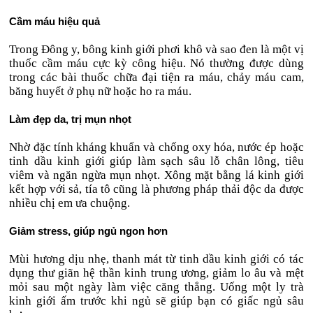
Cầm máu hiệu quả
Trong Đông y, bông kinh giới phơi khô và sao đen là một vị
thuốc cầm máu cực kỳ công hiệu. Nó thường được dùng
trong các bài thuốc chữa đại tiện ra máu, chảy máu cam,
băng huyết ở phụ nữ hoặc ho ra máu.
Làm đẹp da, trị mụn nhọt
Nhờ đặc tính kháng khuẩn và chống oxy hóa, nước ép hoặc
tinh dầu kinh giới giúp làm sạch sâu lỗ chân lông, tiêu
viêm và ngăn ngừa mụn nhọt. Xông mặt bằng lá kinh giới
kết hợp với sả, tía tô cũng là phương pháp thải độc da được
nhiều chị em ưa chuộng.
Giảm stress, giúp ngủ ngon hơn
Mùi hương dịu nhẹ, thanh mát từ tinh dầu kinh giới có tác
dụng thư giãn hệ thần kinh trung ương, giảm lo âu và mệt
mỏi sau một ngày làm việc căng thẳng. Uống một ly trà
kinh giới ấm trước khi ngủ sẽ giúp bạn có giấc ngủ sâu