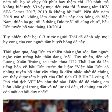
năm tới, họ sẽ chạy 90 phút hay thậm chí 120 phút mà
không biết mệt. Vì vậy mục tiêu của tôi là mang tấm HCV
SEA Games 2017, 2019 là không hề “nổ”. Nếu đến năm
2019 mà tôi không làm được điều này cho bóng đá Việt
Nam, thiên hạ gọi tôi là thằng Đức “nổ” tôi cũng chịu”, bầu
Đức tuyên bố vào tháng 10/2014.
Tuy nhiên, thất bại 0-3 trước người Thái đã đánh sập mọi
hy vọng của con người tâm huyết bóng đá này.
Thời gian qua, ông Đức có nhiều phát ngôn sốc, làm người
nghe cảm tưởng bản thân đang "nổ". Tuy nhiên, tiền vệ
Lương Xuân Trường sau trận thua U22 Thái Lan đã lên
tiếng bảo vệ bầu Đức trước dư luận: "Việc bầu Đức có
những tuyên bố như vậy cũng là điều nhắc nhở để chúng
em thấy được tâm huyết của Chủ tịch CLB HAGL cũng là
Phó chủ tịch VFF lớn như thế nào. Điều đó để chúng em
luôn khắc ghi trong đầu và nỗ lực thi đấu, vì chúng em chỉ
còn một cơ hội duy nhất".