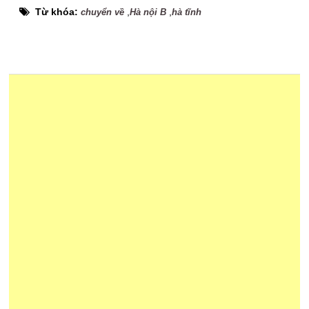
Từ khóa:
,
,
chuyển về
Hà nội B
hà tĩnh