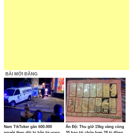
BÀI MỚI ĐĂNG
Nam TikToker gần 600.000
Ấn Độ: Thu giữ 15kg vàng cùng
người theo dõi bị bắn tử vong
35 bao tải chứa hơn 78 tỷ đồng