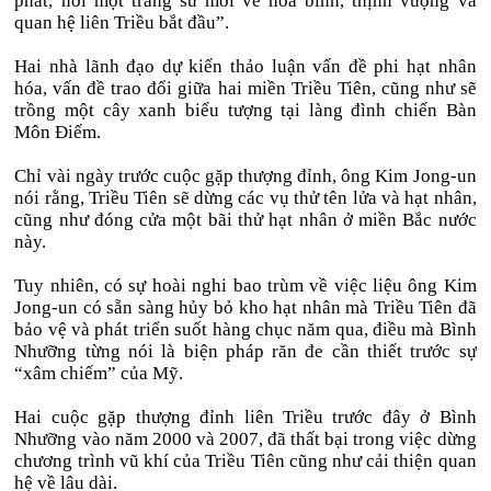
phát, nơi một trang sử mới về hòa bình, thịnh vượng và
quan hệ liên Triều bắt đầu”.
Hai nhà lãnh đạo dự kiến thảo luận vấn đề phi hạt nhân
hóa, vấn đề trao đổi giữa hai miền Triều Tiên, cũng như sẽ
trồng một cây xanh biểu tượng tại làng đình chiến Bàn
Môn Điếm.
Chỉ vài ngày trước cuộc gặp thượng đỉnh, ông Kim Jong-un
nói rằng, Triều Tiên sẽ dừng các vụ thử tên lửa và hạt nhân,
cũng như đóng cửa một bãi thử hạt nhân ở miền Bắc nước
này.
Tuy nhiên, có sự hoài nghi bao trùm về việc liệu ông Kim
Jong-un có sẵn sàng hủy bỏ kho hạt nhân mà Triều Tiên đã
bảo vệ và phát triển suốt hàng chục năm qua, điều mà Bình
Nhưỡng từng nói là biện pháp răn đe cần thiết trước sự
“xâm chiếm” của Mỹ.
Hai cuộc gặp thượng đỉnh liên Triều trước đây ở Bình
Nhưỡng vào năm 2000 và 2007, đã thất bại trong việc dừng
chương trình vũ khí của Triều Tiên cũng như cải thiện quan
hệ về lâu dài.