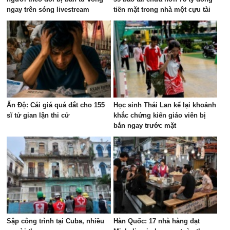
ngay trên sóng livestream
tiền mặt trong nhà một cựu tài
xế xe buýt
Ấn Độ: Cái giá quá đắt cho 155
Học sinh Thái Lan kể lại khoảnh
sĩ tử gian lận thi cử
khắc chứng kiến giáo viên bị
bắn ngay trước mặt
Sập công trình tại Cuba, nhiều
Hàn Quốc: 17 nhà hàng đạt