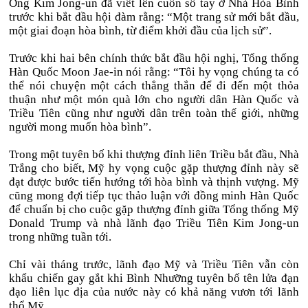
Ông Kim Jong-un đã viết lên cuốn sổ tay ở Nhà Hòa Bình
trước khi bắt đầu hội đàm rằng: “Một trang sử mới bắt đầu,
một giai đoạn hòa bình, từ điểm khởi đầu của lịch sử”.
Trước khi hai bên chính thức bắt đầu hội nghị, Tổng thống
Hàn Quốc Moon Jae-in nói rằng: “Tôi hy vọng chúng ta có
thể nói chuyện một cách thẳng thắn để đi đến một thỏa
thuận như một món quà lớn cho người dân Hàn Quốc và
Triều Tiên cũng như người dân trên toàn thế giới, những
người mong muốn hòa bình”.
Trong một tuyên bố khi thượng đỉnh liên Triều bắt đầu, Nhà
Trắng cho biết, Mỹ hy vọng cuộc gặp thượng đỉnh này sẽ
đạt được bước tiến hướng tới hòa bình và thịnh vượng. Mỹ
cũng mong đợi tiếp tục thảo luận với đồng minh Hàn Quốc
để chuẩn bị cho cuộc gặp thượng đỉnh giữa Tổng thống Mỹ
Donald Trump và nhà lãnh đạo Triều Tiên Kim Jong-un
trong những tuần tới.
Chỉ vài tháng trước, lãnh đạo Mỹ và Triều Tiên vẫn còn
khẩu chiến gay gắt khi Bình Nhưỡng tuyên bố tên lửa đạn
đạo liên lục địa của nước này có khả năng vươn tới lãnh
thổ Mỹ.