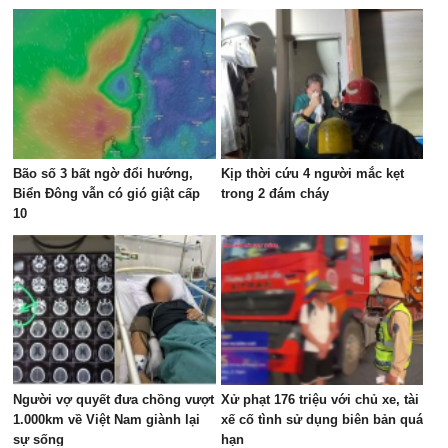
Bão số 3 bất ngờ đổi hướng,
Kịp thời cứu 4 người mắc kẹt
Biển Đông vẫn có gió giật cấp
trong 2 đám cháy
10
Người vợ quyết đưa chồng vượt
Xử phạt 176 triệu với chủ xe, tài
1.000km về Việt Nam giành lại
xế cố tình sử dụng biên bản quá
sự sống
hạn