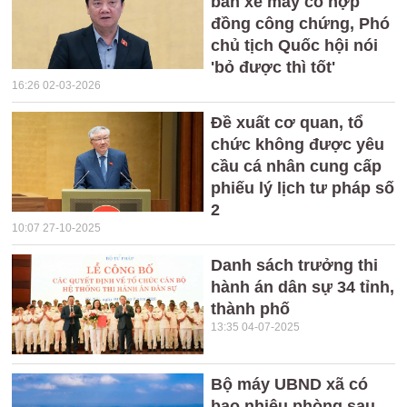
bán xe máy có hợp
đồng công chứng, Phó
chủ tịch Quốc hội nói
'bỏ được thì tốt'
16:26 02-03-2026
Đề xuất cơ quan, tổ
chức không được yêu
cầu cá nhân cung cấp
phiếu lý lịch tư pháp số
2
10:07 27-10-2025
Danh sách trưởng thi
hành án dân sự 34 tỉnh,
thành phố
13:35 04-07-2025
Bộ máy UBND xã có
bao nhiêu phòng sau