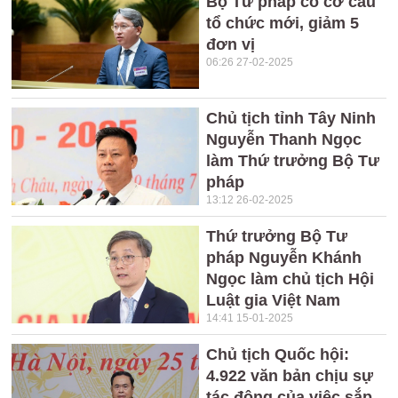
Bộ Tư pháp có cơ cấu
tổ chức mới, giảm 5
đơn vị
06:26 27-02-2025
Chủ tịch tỉnh Tây Ninh
Nguyễn Thanh Ngọc
làm Thứ trưởng Bộ Tư
pháp
13:12 26-02-2025
Thứ trưởng Bộ Tư
pháp Nguyễn Khánh
Ngọc làm chủ tịch Hội
Luật gia Việt Nam
14:41 15-01-2025
Chủ tịch Quốc hội:
4.922 văn bản chịu sự
tác động của việc sắp