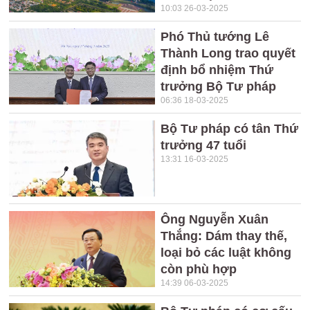
10:03 26-03-2025
Phó Thủ tướng Lê
Thành Long trao quyết
định bổ nhiệm Thứ
trưởng Bộ Tư pháp
06:36 18-03-2025
Bộ Tư pháp có tân Thứ
trưởng 47 tuổi
13:31 16-03-2025
Ông Nguyễn Xuân
Thắng: Dám thay thế,
loại bỏ các luật không
còn phù hợp
14:39 06-03-2025