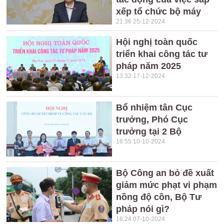
xếp tổ chức bộ máy
21:36 25-12-2024
Hội nghị toàn quốc
triển khai công tác tư
pháp năm 2025
13:32 17-12-2024
Bổ nhiệm tân Cục
trưởng, Phó Cục
trưởng tại 2 Bộ
16:55 10-10-2024
Bộ Công an bỏ đề xuất
giảm mức phạt vi phạm
nồng độ cồn, Bộ Tư
pháp nói gì?
16:24 07-10-2024