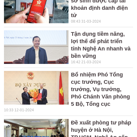
sơ sinh được cấp tài
khoản định danh điện
tử
08:43 31-03-2024
Tận dụng tiềm năng,
lợi thế để phát triển
tỉnh Nghệ An nhanh và
bền vững
16:42 21-03-2024
Bổ nhiệm Phó Tổng
cục trưởng, Cục
trưởng, Vụ trưởng,
Phó Chánh Văn phòng
5 Bộ, Tổng cục
10:33 12-01-2024
Đề xuất phòng tư pháp
huyện ở Hà Nội,