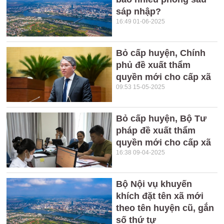
sáp nhập?
16:49 01-06-2025
Bỏ cấp huyện, Chính
phủ đề xuất thẩm
quyền mới cho cấp xã
09:53 15-05-2025
Bỏ cấp huyện, Bộ Tư
pháp đề xuất thẩm
quyền mới cho cấp xã
16:38 09-04-2025
Bộ Nội vụ khuyến
khích đặt tên xã mới
theo tên huyện cũ, gắn
số thứ tự