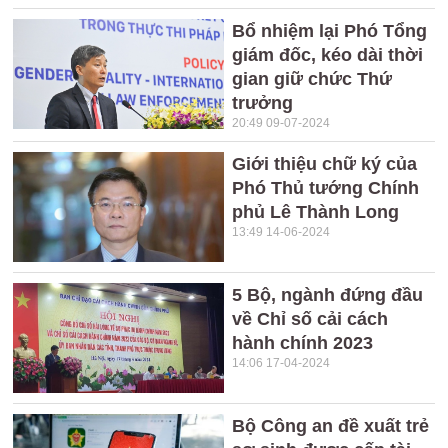
Bổ nhiệm lại Phó Tổng
giám đốc, kéo dài thời
gian giữ chức Thứ
trưởng
20:49 09-07-2024
Giới thiệu chữ ký của
Phó Thủ tướng Chính
phủ Lê Thành Long
13:49 14-06-2024
5 Bộ, ngành đứng đầu
về Chỉ số cải cách
hành chính 2023
14:06 17-04-2024
Bộ Công an đề xuất trẻ