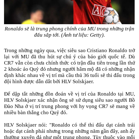
Ronaldo sẽ là trung phong chính của MU trong những trận
đấu sắp tới. (Ảnh tư liệu: Getty).
Trong những ngày qua, việc siêu sao Cristiano Ronaldo trở
lại với MU đã thu hút sự chú ý của báo giới quốc tế. Dù
CR7 vẫn còn chưa chính thức có trận đầu tiên trong lần thứ
2 khoác áo Quỷ đỏ nhưng người hâm mộ đã có những nhận
định khác nhau về vị trí mà cầu thủ 36 tuổi sẽ thi đấu trong
đội hình được dẫn dắt bởi HLV Solskjaer.
Để dập tắt những đồn đoán về vị trí của Ronaldo tại MU,
HLV Solskjaer xác nhận ông sẽ sử dụng siêu sao người Bồ
Đào Nha ở vị trí trung phong với hy vọng CR7 sẽ mang về
nhiều bàn thắng cho Quỷ đỏ.
HLV Solskjaer nói: "Ronaldo có thể thi đấu dạt cánh trái
hoặc dạt cánh phải nhưng trong những năm gần đây, anh ấy
thường xuyên đá như một trung phong. Tùy thuộc vào mỗi