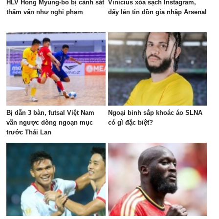
HLV Hong Myung-bo bị cảnh sát
Vinicius xóa sạch Instagram,
thẩm vấn như nghi phạm
dấy lên tin đồn gia nhập Arsenal
Bị dẫn 3 bàn, futsal Việt Nam
Ngoại binh sắp khoác áo SLNA
vẫn ngược dòng ngoạn mục
có gì đặc biệt?
trước Thái Lan