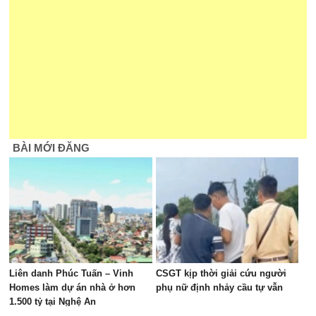
BÀI MỚI ĐĂNG
Liên danh Phúc Tuấn – Vinh
CSGT kịp thời giải cứu người
Homes làm dự án nhà ở hơn
phụ nữ định nhảy cầu tự vẫn
1.500 tỷ tại Nghệ An