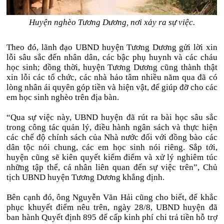
Huyện nghèo Tương Dương, nơi xảy ra sự việc.
Theo đó, lãnh đạo UBND huyện Tương Dương gửi lời xin
lỗi sâu sắc đến nhân dân, các bậc phụ huynh và các cháu
học sinh; đồng thời, huyện Tương Dương cũng thành thật
xin lỗi các tổ chức, các nhà hảo tâm nhiều năm qua đã có
lòng nhân ái quyên góp tiền và hiện vật, để giúp đỡ cho các
em học sinh nghèo trên địa bàn.
“Qua sự việc này, UBND huyện đã rút ra bài học sâu sắc
trong công tác quản lý, điều hành ngân sách và thực hiện
các chế độ chính sách của Nhà nước đối với đồng bào các
dân tộc nói chung, các em học sinh nói riêng. Sắp tới,
huyện cũng sẽ kiên quyết kiểm điểm và xử lý nghiêm túc
những tập thể, cá nhân liên quan đến sự việc trên”, Chủ
tịch UBND huyện Tương Dương khẳng định.
Bên cạnh đó, ông Nguyễn Văn Hải cũng cho biết, để khắc
phục khuyết điểm nêu trên, ngày 28/8, UBND huyện đã
ban hành Quyết định 895 để cấp kinh phí chi trả tiền hỗ trợ