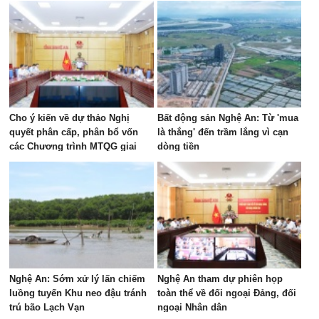
Cho ý kiến về dự thảo Nghị
Bất động sản Nghệ An: Từ 'mua
quyết phân cấp, phân bổ vốn
là thắng' đến trầm lắng vì cạn
các Chương trình MTQG giai
dòng tiền
đoạn 2026 – 2030
Nghệ An: Sớm xử lý lấn chiếm
Nghệ An tham dự phiên họp
luồng tuyến Khu neo đậu tránh
toàn thể về đối ngoại Đảng, đối
trú bão Lạch Vạn
ngoại Nhân dân