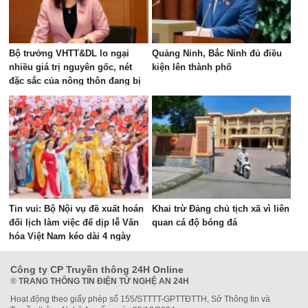
Bộ trưởng VHTT&DL lo ngại
Quảng Ninh, Bắc Ninh đủ điều
nhiều giá trị nguyên gốc, nét
kiện lên thành phố
đặc sắc của nông thôn đang bị
"bê tông hóa"
Tin vui: Bộ Nội vụ đề xuất hoán
Khai trừ Đảng chủ tịch xã vì liên
đổi lịch làm việc để dịp lễ Văn
quan cá độ bóng đá
hóa Việt Nam kéo dài 4 ngày
Công ty CP Truyền thông 24H Online
®
TRANG THÔNG TIN ĐIỆN TỬ NGHỆ AN 24H
Hoạt động theo giấy phép số 155/STTTT-GPTTĐTTH, Sở Thông tin và