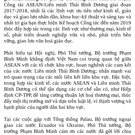
Công tác ASEAN-Liên minh Thái Bình Dương giai đoạn
2017-2018, nhất là các lĩnh vực ưu tiên như kinh tế, giáo
dục và giao lưu nhân dân, khoa học-kỹ thuật và sáng tạo và
nhất trí gia hạn thực hiện Kế hoạch Công tác đến năm 2019
thúc đẩy hợp tác trong các lĩnh vực như thương mại, kinh tế
số, phát triển doanh nghiệp vừa và nhỏ, phát triển bền
vững, giao lưu văn hoá giáo dục.
Phát biểu tại Hội nghị, Phó Thủ tướng, Bộ trưởng Phạm
Bình Minh khẳng định Việt Nam coi trọng quan hệ giữa
ASEAN với các tổ chức khu vực, hoan nghênh các cam kết
của các nước Liên minh Thái Bình Dương; nhấn mạnh vai
trò quan trọng của các mối liên kết liên khu vực. Đặc biệt,
trong hợp tác kinh tế, các nước ASEAN và Liên minh Thái
Bình Dương có thể tận dụng các cơ chế sẵn có, như Hiệp
định CP-TPP, để tăng cường thuận lợi hoá thương mại, thúc
đẩy một thị trường mở và dựa trên luật lệ, vì thịnh vượng và
hạnh phúc của người dân hai khu vực.
Tại các cuộc gặp với Tổng thống Palau, Bộ trưởng ngoại
giao các nước Ecuador và Ukraine, Phó Thủ tướng, Bộ
trưởng Phạm Bình Minh cám ơn các nước đã gửi lời chia