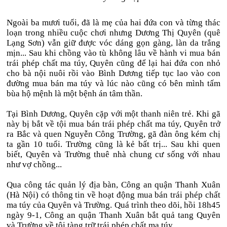
Ngoài ba mươi tuổi, đã là mẹ của hai đứa con và từng thác
loạn trong nhiều cuộc chơi nhưng Dương Thị Quyên (quê
Lạng Sơn) vẫn giữ được vóc dáng gọn gàng, làn da trắng
mịn... Sau khi chồng vào tù không lâu về hành vi mua bán
trái phép chất ma túy, Quyên cũng để lại hai đứa con nhỏ
cho bà nội nuôi rồi vào Bình Dương tiếp tục lao vào con
đường mua bán ma túy và lúc nào cũng có bên mình tấm
bùa hộ mệnh là một bệnh án tâm thần.
Tại Bình Dương, Quyên cặp với một thanh niên trẻ. Khi gã
này bị bắt về tội mua bán trái phép chất ma túy, Quyên trở
ra Bắc và quen Nguyễn Công Trường, gã đàn ông kém chị
ta gần 10 tuổi. Trường cũng là kẻ bất trị... Sau khi quen
biết, Quyên và Trường thuê nhà chung cư sống với nhau
như vợ chồng...
Qua công tác quản lý địa bàn, Công an quận Thanh Xuân
(Hà Nội) có thông tin về hoạt động mua bán trái phép chất
ma túy của Quyên và Trường. Quá trình theo dõi, hồi 18h45
ngày 9-1, Công an quận Thanh Xuân bắt quả tang Quyên
và Trường về tội tàng trữ trái phép chất ma túy.