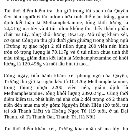
Tại thời điểm kiểm tra, thu giữ trong túi xách của Quyên
đeo bên người 6 túi nilon chứa tinh thể màu trắng, giám
định kết luận là Methamphetamine, tổng khối lượng là
54,415g ma túy và 4 túi nilon không tìm thấy thành phần
chất ma túy, tổng khối lượng 19,212g. Mở rộng khám xét,
cơ quan Công an thu giữ dưới gầm giường trong phòng ngủ
(Trường tự giao nộp) 2 túi nilon đựng 200 viên nén hình
tròn có trọng lượng là 70,117g và 6 túi nilon chứa tinh thể
màu trắng, giám định kết luận là Methamphetamine có khối
lượng là 120,496g và một tẩu hút tự tạo...
Cùng ngày, tiến hành khám xét phòng ngủ của Quyên,
Trường thu giữ tại ngăn kéo tủ 10,326g Methamphetamine;
trong thùng nhựa 2200 viên nén, giám định là
Methamphetamine, tổng khối lượng 239,624g... Cùng thời
điểm kiểm tra, phát hiện tại nhà của 2 đối tượng có 2 thanh
niên đến mua ma túy gồm: Nguyễn Đình Hiếu (20 tuổi, trú
tại xã Thanh Liệt) và Hoàng Ngọc Tú (19 tuổi, ở tại Đại
Thanh, xã Tả Thanh Oai, Thanh Trì, Hà Nội).
Tại thời điểm khám xét, Trường khai nhận số ma túy thu