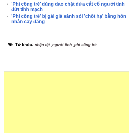
‘Phi công trẻ’ dùng dao chặt dừa cắt cổ người tình
đứt tĩnh mạch
'Phi công trẻ' bị gái già sành sỏi 'chốt hạ' bằng hôn
nhân cay đắng
Từ khóa:
,
,
nhận tội
người tình
phi công trẻ