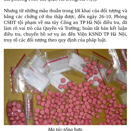
Nhưng từ những mâu thuẫn trong lời khai của đối tượng và
bằng các chứng cứ thu thập được, đến ngày 26-10, Phòng
CSĐT tội phạm về ma túy Công an TP Hà Nội điều tra, đã
làm rõ vai trò của Quyên và Trường; hoàn tất bản kết luận
điều tra, chuyển hồ sơ vụ án đến Viện KSND TP Hà Nội,
truy tố các đối tượng theo quy định của pháp luật.
Ma túy tổng hợp.