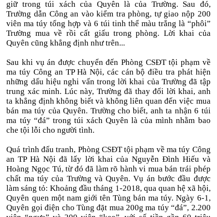
giữ trong túi xách của Quyên là của Trường. Sau đó,
Trường dẫn Công an vào kiểm tra phòng, tự giao nộp 200
viên ma túy tổng hợp và 6 túi tinh thể màu trắng là “phôi”
Trường mua về rồi cất giấu trong phòng. Lời khai của
Quyên cũng khẳng định như trên...
Sau khi vụ án được chuyển đến Phòng CSĐT tội phạm về
ma túy Công an TP Hà Nội, các cán bộ điều tra phát hiện
những dấu hiệu nghi vấn trong lời khai của Trường đã tập
trung xác minh. Lúc này, Trường đã thay đổi lời khai, anh
ta khẳng định không biết và không liên quan đến việc mua
bán ma túy của Quyên. Trường cho biết, anh ta nhận 6 túi
ma túy “đá” trong túi xách Quyên là của mình nhằm bao
che tội lỗi cho người tình.
Quá trình đấu tranh, Phòng CSĐT tội phạm về ma túy Công
an TP Hà Nội đã lấy lời khai của Nguyễn Đình Hiếu và
Hoàng Ngọc Tú, từ đó đã làm rõ hành vi mua bán trái phép
chất ma túy của Trường và Quyên. Vụ án bước đầu được
làm sáng tỏ: Khoảng đầu tháng 1-2018, qua quan hệ xã hội,
Quyên quen một nam giới tên Tùng bán ma túy. Ngày 6-1,
Quyên gọi điện cho Tùng đặt mua 200g ma túy “đá”, 2.200