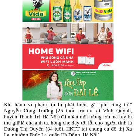
Khi hành vi phạm tội bị phát hiện, gã “phi công trẻ”
Nguyễn Công Trường (25 tuổi, trú tại xã Vĩnh Quỳnh,
huyện Thanh Trì, Hà Nội) đã nhận một lượng lớn ma túy bị
thu giữ là của anh ta, hòng che đậy tội lỗi cho người tình là
Dương Thị Quyên (34 tuổi, HKTT tại chung cư đô thị Xa
La, phường Phúc La, quận Hà Đông, Hà Nội).