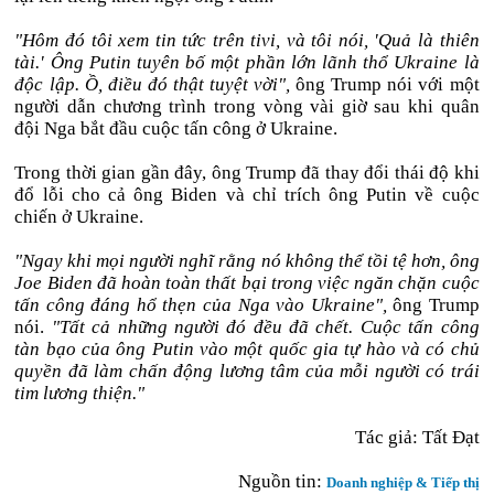
"Hôm đó tôi xem tin tức trên tivi, và tôi nói, 'Quả là thiên
tài.' Ông Putin tuyên bố một phần lớn lãnh thổ Ukraine là
độc lập. Ồ, điều đó thật tuyệt vời",
ông Trump nói với một
người dẫn chương trình trong vòng vài giờ sau khi quân
đội Nga bắt đầu cuộc tấn công ở Ukraine.
Trong thời gian gần đây, ông Trump đã thay đổi thái độ khi
đổ lỗi cho cả ông Biden và chỉ trích ông Putin về cuộc
chiến ở Ukraine.
"Ngay khi mọi người nghĩ rằng nó không thể tồi tệ hơn, ông
Joe Biden đã hoàn toàn thất bại trong việc ngăn chặn cuộc
tấn công đáng hổ thẹn của Nga vào Ukraine",
ông Trump
nói.
"Tất cả những người đó đều đã chết. Cuộc tấn công
tàn bạo của ông Putin vào một quốc gia tự hào và có chủ
quyền đã làm chấn động lương tâm của mỗi người có trái
tim lương thiện."
Tác giả: Tất Đạt
Nguồn tin:
Doanh nghiệp & Tiếp thị