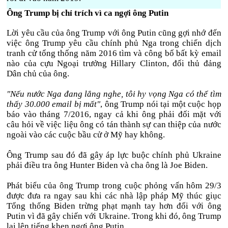
Ông Trump bị chỉ trích vì ca ngợi ông Putin
Lời yêu cầu của ông Trump với ông Putin cũng gợi nhớ đến
việc ông Trump yêu cầu chính phủ Nga trong chiến dịch
tranh cử tổng thống năm 2016 tìm và công bố bất kỳ email
nào của cựu Ngoại trưởng Hillary Clinton, đối thủ đảng
Dân chủ của ông.
"Nếu nước Nga đang lắng nghe, tôi hy vọng Nga có thể tìm
thấy 30.000 email bị mất"
, ông Trump nói tại một cuộc họp
báo vào tháng 7/2016, ngay cả khi ông phải đối mặt với
câu hỏi về việc liệu ông có tán thành sự can thiệp của nước
ngoài vào các cuộc bầu cử ở Mỹ hay không.
Ông Trump sau đó đã gây áp lực buộc chính phủ Ukraine
phải điều tra ông Hunter Biden và cha ông là Joe Biden.
Phát biểu của ông Trump trong cuộc phỏng vấn hôm 29/3
được đưa ra ngay sau khi các nhà lập pháp Mỹ thúc giục
Tổng thống Biden trừng phạt mạnh tay hơn đối với ông
Putin vì đã gây chiến với Ukraine. Trong khi đó, ông Trump
lại lên tiếng khen ngợi ông Putin.