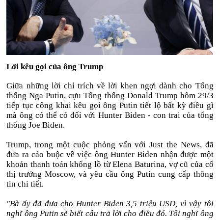
Lời kêu gọi của ông Trump
Giữa những lời chỉ trích về lời khen ngợi dành cho Tổng
thống Nga Putin, cựu Tổng thống Donald Trump hôm 29/3
tiếp tục công khai kêu gọi ông Putin tiết lộ bất kỳ điều gì
mà ông có thể có đối với Hunter Biden - con trai của tổng
thống Joe Biden.
Trump, trong một cuộc phỏng vấn với Just the News, đã
đưa ra cáo buộc về việc ông Hunter Biden nhận được một
khoản thanh toán khổng lồ từ Elena Baturina, vợ cũ của cố
thị trưởng Moscow, và yêu cầu ông Putin cung cấp thông
tin chi tiết.
"Bà ấy đã đưa cho Hunter Biden 3,5 triệu USD, vì vậy tôi
nghĩ ông Putin sẽ biết câu trả lời cho điều đó. Tôi nghĩ ông