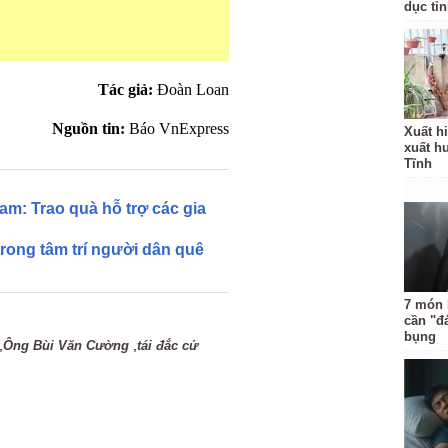
dục tỉ
Tác giả:
Đoàn Loan
Nguồn tin:
Báo VnExpress
Xuất hi
xuất h
Tĩnh
am: Trao quà hỗ trợ các gia
rong tâm trí người dân quê
7 món 
cần "đ
bụng
,
,
Ông Bùi Văn Cường
tái đắc cử