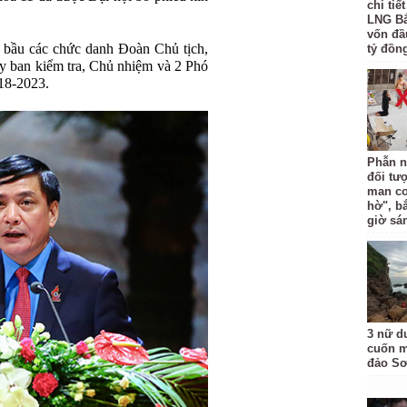
chi tiế
LNG Bắ
vốn đầ
 bầu các chức danh Đoàn Chủ tịch,
tỷ đồng
Ủy ban kiểm tra, Chủ nhiệm và 2 Phó
18-2023.
Phẫn n
đối tư
man co
hờ", b
giờ sá
3 nữ d
cuốn m
đảo Sơ