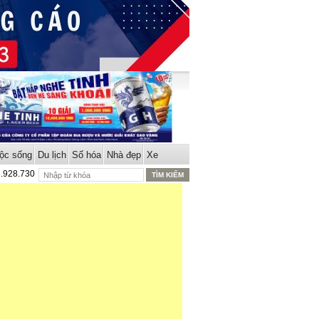
ộc sống
Du lịch
Số hóa
Nhà đẹp
Xe
8.928.730