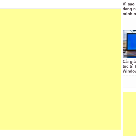
Vì sao
đang n
mình n
Cái giá
tục trì
Windo