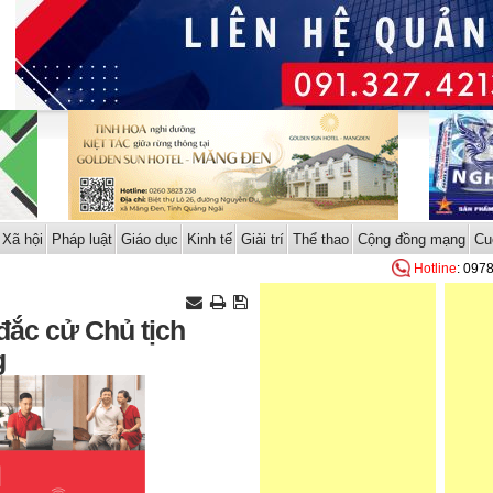
Xã hội
Pháp luật
Giáo dục
Kinh tế
Giải trí
Thể thao
Cộng đồng mạng
Cu
Hotline
: 097
đắc cử Chủ tịch
g