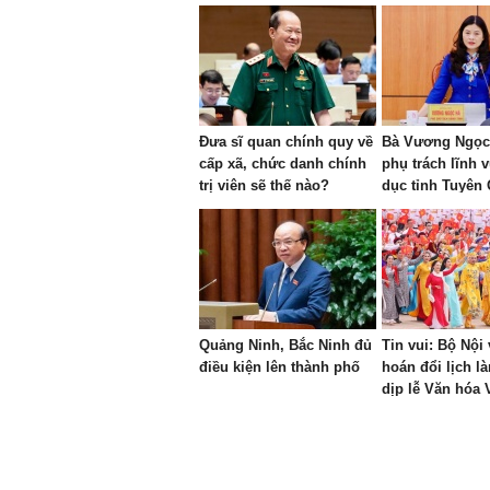
Đưa sĩ quan chính quy về
Bà Vương Ngọc 
cấp xã, chức danh chính
phụ trách lĩnh 
trị viên sẽ thế nào?
dục tỉnh Tuyên
Quảng Ninh, Bắc Ninh đủ
Tin vui: Bộ Nội
điều kiện lên thành phố
hoán đổi lịch l
dịp lễ Văn hóa 
kéo dài 4 ngày