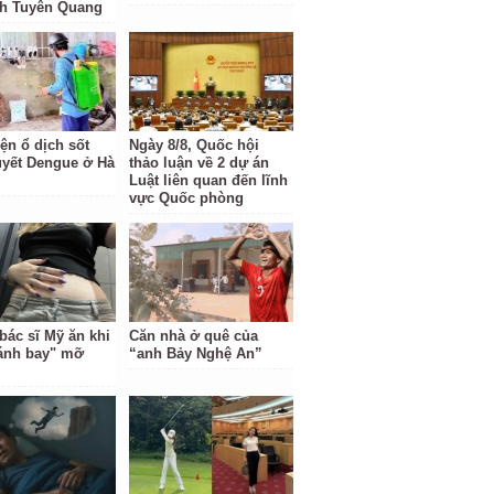
nh Tuyên Quang
ện ổ dịch sốt
Ngày 8/8, Quốc hội
uyết Dengue ở Hà
thảo luận về 2 dự án
Luật liên quan đến lĩnh
vực Quốc phòng
bác sĩ Mỹ ăn khi
Căn nhà ở quê của
ánh bay" mỡ
“anh Bảy Nghệ An”