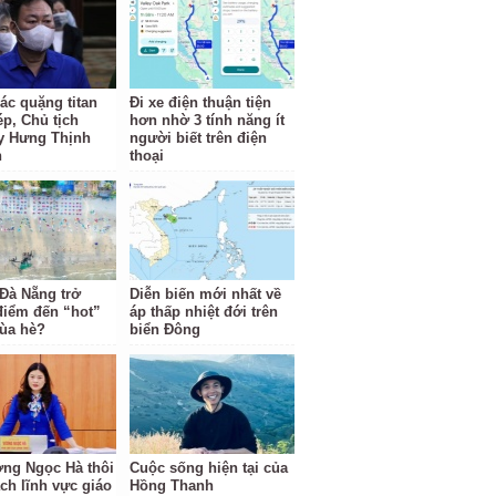
ác quặng titan
Đi xe điện thuận tiện
ép, Chủ tịch
hơn nhờ 3 tính năng ít
y Hưng Thịnh
người biết trên điện
n
thoại
 Đà Nẵng trở
Diễn biến mới nhất về
điểm đến “hot”
áp thấp nhiệt đới trên
ùa hè?
biển Đông
ng Ngọc Hà thôi
Cuộc sống hiện tại của
ách lĩnh vực giáo
Hồng Thanh