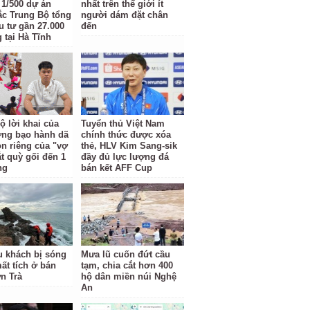
t 1/500 dự án
nhất trên thế giới ít
c Trung Bộ tổng
người dám đặt chân
u tư gần 27.000
đến
 tại Hà Tĩnh
ộ lời khai của
Tuyển thủ Việt Nam
ợng bạo hành dã
chính thức được xóa
n riêng của "vợ
thẻ, HLV Kim Sang-sik
ắt quỳ gối đến 1
đầy đủ lực lượng đá
ng
bán kết AFF Cup
u khách bị sóng
Mưa lũ cuốn đứt cầu
ất tích ở bán
tạm, chia cắt hơn 400
n Trà
hộ dân miền núi Nghệ
An