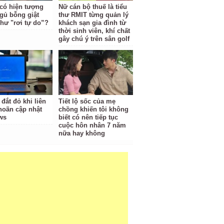
 có hiện tượng
Nữ cán bộ thuế là tiểu
gủ bỗng giật
thư RMIT từng quản lý
hư "rơi tự do”?
khách sạn gia đình từ
thời sinh viên, khí chất
gây chú ý trên sân golf
 đắt đỏ khi liên
Tiết lộ sốc của mẹ
 hoãn cập nhật
chồng khiến tôi không
ws
biết có nên tiếp tục
cuộc hôn nhân 7 năm
nữa hay không