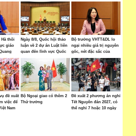
Hà thôi
Ngày 8/8, Quốc hội thảo
Bộ trưởng VHTT&DL lo
vực giáo
luận về 2 dự án Luật liên
ngại nhiều giá trị nguyên
 Quang
quan đến lĩnh vực Quốc
gốc, nét đặc sắc của
phòng
nông thôn đang bị "bê
tông hóa"
 vụ đề xuất
Bộ Ngoại giao có thêm 2
Đề xuất 2 phương án nghỉ
àm việc để
Thứ trưởng
Tết Nguyên đán 2027, có
Việt Nam
thể nghỉ 7 hoặc 10 ngày