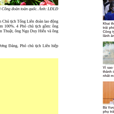
ội Công đoàn toàn quốc. Ảnh: LĐLĐ
 Chủ tịch Tổng Liên đoàn lao động
Khai th
ệm 100%. 4 Phó chủ tịch gồm: ông
trái ph
Văn Thuật, ông Ngọ Duy Hiểu và ông
Công t
lãnh á
ơng Đảng, Phó chủ tịch Liên hiệp
Vì sao
thành 
nhất m
Bà Vươ
phụ tr