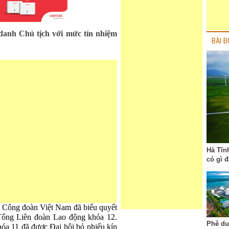
danh Chủ tịch với mức tín nhiệm
BÀI Đ
Hà Tĩn
có gì 
i Công đoàn Việt Nam đã biểu quyết
ổng Liên đoàn Lao động khóa 12.
Phê du
hóa 11 đã được Đại hội bỏ phiếu kín