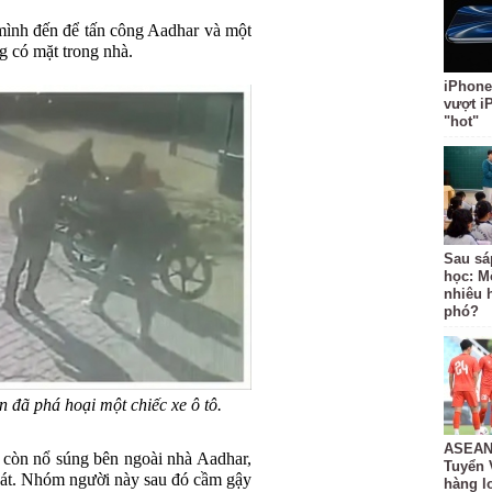
 mình đến để tấn công Aadhar và một
g có mặt trong nhà.
iPhone
vượt i
"hot"
Sau sá
học: M
nhiêu 
phó?
 đã phá hoại một chiếc xe ô tô.
ASEAN 
 còn nổ súng bên ngoài nhà Aadhar,
Tuyển 
 sát. Nhóm người này sau đó cầm gậy
hàng lo