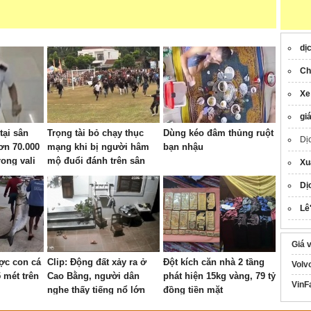
dị
Ch
Xe
gi
tại sân
Trọng tài bỏ chạy thục
Dùng kéo đâm thủng ruột
Dị
ơn 70.000
mạng khi bị người hâm
bạn nhậu
rong vali
mộ đuổi đánh trên sân
Xu
Dị
Lê
Giá 
ợc con cá
Clip: Động đất xảy ra ở
Đột kích căn nhà 2 tầng
Volv
5 mét trên
Cao Bằng, người dân
phát hiện 15kg vàng, 79 tỷ
VinF
nghe thấy tiếng nổ lớn
đồng tiền mặt
kèm rung lắc