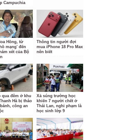
ặp Campuchia
oa Hồng, từ
Thông tin người đợi
 hồ mạng' đến
mua iPhone 18 Pro Max
hám xét của Bộ
nên biết
an
ỗ qua đêm ở khu
Xả súng trường học
 Thanh Hà bị tháo
khiến 7 người chết ở
 bánh, công an
Thái Lan, nghi phạm là
ộc
học sinh lớp 9