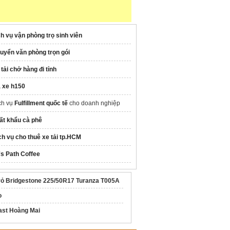
ch vụ vận phòng trọ sinh viên
uyển văn phòng trọn gói
 tải chở hàng đi tỉnh
á xe h150
ch vụ
Fulfillment quốc tế
cho doanh nghiệp
ất khẩu cà phê
ch vụ cho thuê xe tải tp.HCM
's Path Coffee
vỏ Bridgestone 225/50R17 Turanza T005A
o
ast Hoàng Mai