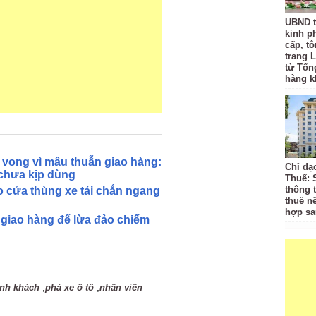
UBND t
kinh p
cấp, tô
trang L
từ Tổn
hàng k
 vong vì mâu thuẫn giao hàng:
Chỉ đạ
chưa kịp dùng
Thuế: 
thông 
 cửa thùng xe tải chắn ngang
thuế n
hợp sa
 giao hàng để lừa đảo chiếm
,
,
nh khách
phá xe ô tô
nhân viên