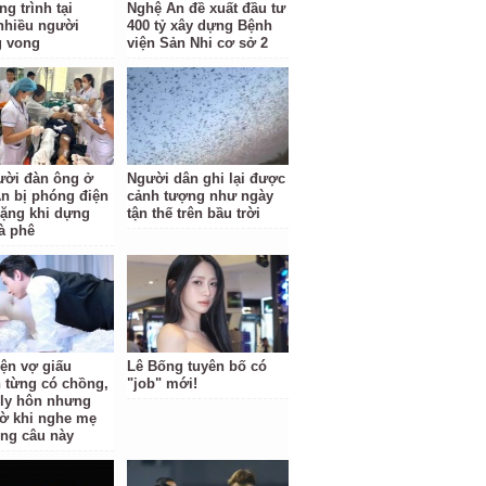
g trình tại
Nghệ An đề xuất đầu tư
nhiều người
400 tỷ xây dựng Bệnh
g vong
viện Sản Nhi cơ sở 2
ười đàn ông ở
Người dân ghi lại được
n bị phóng điện
cảnh tượng như ngày
ặng khi dựng
tận thế trên bầu trời
à phê
iện vợ giấu
Lê Bống tuyên bố có
 từng có chồng,
"job" mới!
i ly hôn nhưng
ờ khi nghe mẹ
ông câu này