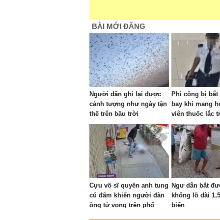
BÀI MỚI ĐĂNG
Người dân ghi lại được
Phi công bị bắt 
cảnh tượng như ngày tận
bay khi mang h
thế trên bầu trời
viên thuốc lắc t
Cựu võ sĩ quyền anh tung
Ngư dân bắt đư
cú đấm khiến người đàn
khổng lồ dài 1,
ông tử vong trên phố
biển