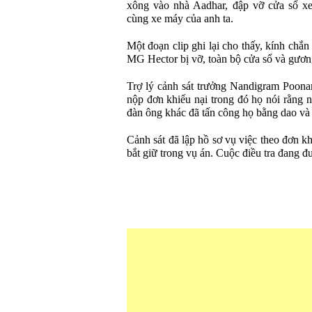
xông vào nhà Aadhar, đập vỡ cửa sổ x
cùng xe máy của anh ta.
Một đoạn clip ghi lại cho thấy, kính chắn
MG Hector bị vỡ, toàn bộ cửa sổ và gươn
Trợ lý cảnh sát trưởng Nandigram Poona
nộp đơn khiếu nại trong đó họ nói rằng 
đàn ông khác đã tấn công họ bằng dao và
Cảnh sát đã lập hồ sơ vụ việc theo đơn k
bắt giữ trong vụ án. Cuộc điều tra đang đ