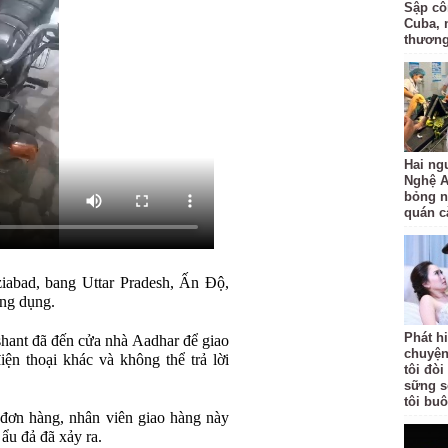
Sập côn
Cuba, 
thươn
Hai ng
Nghệ A
bỏng n
quán c
iabad, bang Uttar Pradesh, Ấn Độ,
ứng dụng.
Phát h
shant đã đến cửa nhà Aadhar để giao
chuyện
n thoại khác và không thể trả lời
tôi đò
sững s
tôi bu
 đơn hàng, nhân viên giao hàng này
ẩu đả đã xảy ra.