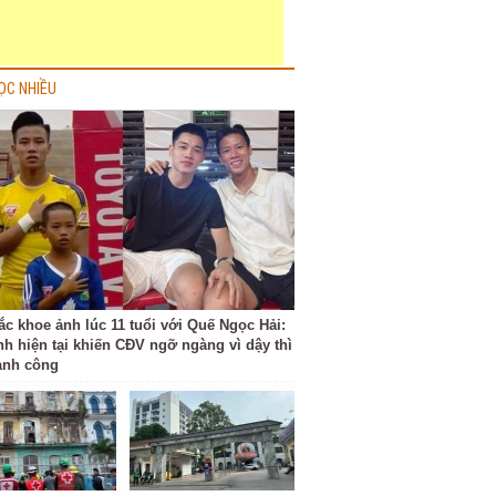
ỌC NHIỀU
ắc khoe ảnh lúc 11 tuổi với Quế Ngọc Hải:
nh hiện tại khiến CĐV ngỡ ngàng vì dậy thì
ành công