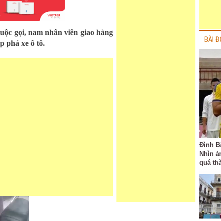
cuộc gọi, nam nhân viên giao hàng
BÀI Đ
p phá xe ô tô.
Đình B
Nhìn ả
quá th