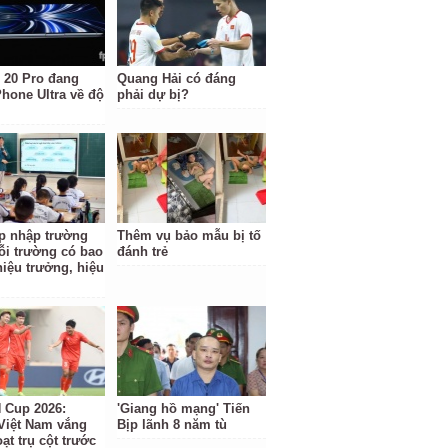
 20 Pro đang
Quang Hải có đáng
Phone Ultra về độ
phải dự bị?
p nhập trường
Thêm vụ bảo mẫu bị tố
ỗi trường có bao
đánh trẻ
hiệu trưởng, hiệu
Cup 2026:
'Giang hồ mạng' Tiến
Việt Nam vắng
Bịp lãnh 8 năm tù
ạt trụ cột trước