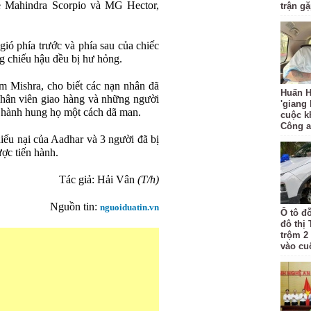
e Mahindra Scorpio và MG Hector,
trận g
 gió phía trước và phía sau của chiếc
g chiếu hậu đều bị hư hỏng.
m Mishra, cho biết các nạn nhân đã
Huấn H
nhân viên giao hàng và những người
'giang
 hành hung họ một cách dã man.
cuộc k
Công 
hiếu nại của Aadhar và 3 người đã bị
ược tiến hành.
Tác giả: Hải Vân
(T/h)
Nguồn tin:
nguoiduatin.vn
Ô tô đ
đô thị
trộm 2
vào cu