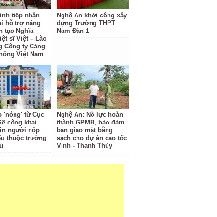
ỉnh tiếp nhận
Nghệ An khởi công xây
hí hỗ trợ nâng
dựng Trường THPT
n tạo Nghĩa
Nam Đàn 1
iệt sĩ Việt – Lào
g Công ty Cảng
hông Việt Nam
o 'nóng' từ Cục
Nghệ An: Nỗ lực hoàn
Sẽ công khai
thành GPMB, bảo đảm
tin người nộp
bàn giao mặt bằng
ếu thuộc trường
sạch cho dự án cao tốc
u
Vinh - Thanh Thủy