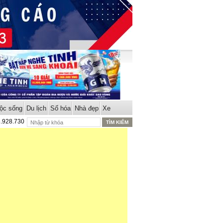
ộc sống
Du lịch
Số hóa
Nhà đẹp
Xe
8.928.730