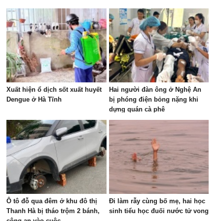
Xuất hiện ổ dịch sốt xuất huyết
Hai người đàn ông ở Nghệ An
Dengue ở Hà Tĩnh
bị phóng điện bỏng nặng khi
dựng quán cà phê
Ô tô đỗ qua đêm ở khu đô thị
Đi làm rẫy cùng bố mẹ, hai học
Thanh Hà bị tháo trộm 2 bánh,
sinh tiểu học đuối nước tử vong
công an vào cuộc