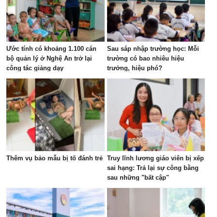
Ước tính có khoảng 1.100 cán
Sau sáp nhập trường học: Mỗi
bộ quản lý ở Nghệ An trở lại
trường có bao nhiêu hiệu
công tác giảng dạy
trưởng, hiệu phó?
Thêm vụ bảo mẫu bị tố đánh trẻ
Truy lĩnh lương giáo viên bị xếp
sai hạng: Trả lại sự công bằng
sau những "bất cập"