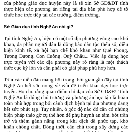
của phòng giáo dục huyện này là sẽ xin Sở GD&ĐT tỉnh
thực hiện các phương án riêng tại địa bàn phù hợp để tổ
chức học trực tiếp tại các trường, điểm trường.
Sở Giáo dục tỉnh Nghệ An nói gì?
Tại tỉnh Nghệ An, hiện có một số địa phương vùng cao khó
khăn, đa phần người dân là đồng bào dân tộc thểu số, điều
kiện kinh tế, xã hội hạn chế khó khăn như Quế Phong,
Tương Dương, Con Cuông, Quỳ Châu... Việc áp dụng học
trực tuyến với các địa phương này rõ ràng là một thách
thức cực kỳ lớn và cần phải có giải pháp phù hợp hơn.
Trên các diễn đàn mạng hội trong thời gian gần đây tại tỉnh
Nghệ An hết sức nóng về vấn đề triển khai dạy học trực
tuyến. Họ cho rằng quan điểm chỉ đạo của Sở GD&ĐT tỉnh
Nghệ An là đúng chủ trương và phương án học tập là hoàn
toàn phù hợp trong bối cảnh dịch bệnh tại địa phương đang
hết sức phức tạp. Tuy nhiên, ở góc độ nào đó cần có những
biện pháp tháo gỡ cụ thể hơn để phụ huynh an tâm, bớt trăn
trở và thêm gánh nặng trong khi dịch dã phức tạp, khó
khăn chồng chất. Đồng thời, cần chú trọng xây dựng các