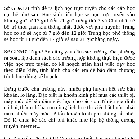
Sở GD&ĐT tỉnh đề ra lịch học trực tuyến cho các cấp học
cụ thể như sau: Học sinh tiểu học sẽ học trực tuyến vào
khung giờ từ 17 giờ đến 21 giờ, riêng thứ 7 và Chủ nhật sẽ
bố trí thời gian khi thống nhất được với phụ huynh; Trung
học cơ sở sẽ học từ 7 giờ đến 12 giờ; Trung học phổ thông
sẽ học từ 13 giờ đến 17 giờ và sau 21 giờ hàng ngày.
Sở GD&ĐT Nghệ An cũng yêu cầu các trường, địa phương
rà soát, lập danh sách các trường hợp không thực hiện được
việc học trực tuyến, có kế hoạch triển khai việc dạy học
theo điều kiện, tình hình cho các em để bảo đảm chương
trình học đúng kế hoạch
Đứng trước chủ trương này, nhiều phụ huynh hết sức băn
khoăn, lo lắng. Đặc biệt là khoản kinh phí mua các thiết bị,
máy móc để bảo đảm việc học cho các con. Nhiều gia đình
có hai, thậm chí ba con cùng lịch học thì việc bắt buộc phải
mua nhiều máy móc sẽ tốn khoản kinh phí không hề nhỏ.
Đó là chưa kể các chi phí khác như lắp hệ thống đường
truyền internet...
Chị Nguyễn Thi O. (TP Vinh) cho biết, hai vợ chồng chị