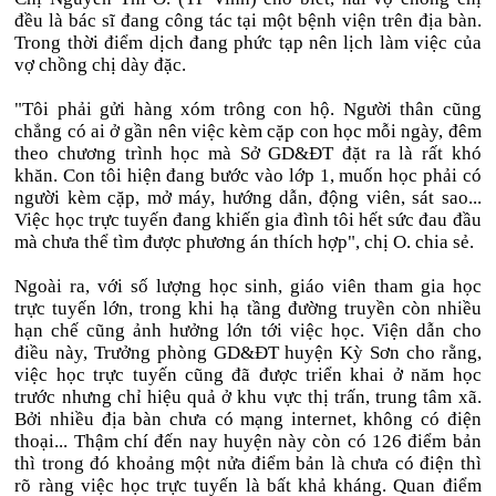
đều là bác sĩ đang công tác tại một bệnh viện trên địa bàn.
Trong thời điểm dịch đang phức tạp nên lịch làm việc của
vợ chồng chị dày đặc.
"Tôi phải gửi hàng xóm trông con hộ. Người thân cũng
chẳng có ai ở gần nên việc kèm cặp con học mỗi ngày, đêm
theo chương trình học mà Sở GD&ĐT đặt ra là rất khó
khăn. Con tôi hiện đang bước vào lớp 1, muốn học phải có
người kèm cặp, mở máy, hướng dẫn, động viên, sát sao...
Việc học trực tuyến đang khiến gia đình tôi hết sức đau đầu
mà chưa thể tìm được phương án thích hợp", chị O. chia sẻ.
Ngoài ra, với số lượng học sinh, giáo viên tham gia học
trực tuyến lớn, trong khi hạ tầng đường truyền còn nhiều
hạn chế cũng ảnh hưởng lớn tới việc học. Viện dẫn cho
điều này, Trưởng phòng GD&ĐT huyện Kỳ Sơn cho rằng,
việc học trực tuyến cũng đã được triển khai ở năm học
trước nhưng chỉ hiệu quả ở khu vực thị trấn, trung tâm xã.
Bởi nhiều địa bàn chưa có mạng internet, không có điện
thoại... Thậm chí đến nay huyện này còn có 126 điểm bản
thì trong đó khoảng một nửa điểm bản là chưa có điện thì
rõ ràng việc học trực tuyến là bất khả kháng. Quan điểm