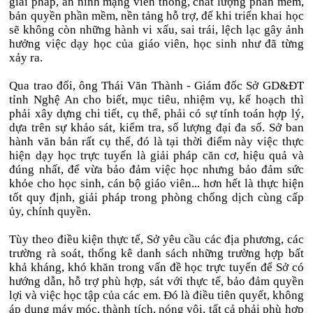
giải pháp, an ninh mạng viễn thông, chất lượng phần mềm,
bản quyền phần mềm, nền tảng hỗ trợ, để khi triển khai học
sẽ không còn những hành vi xấu, sai trái, lệch lạc gây ảnh
hưởng việc dạy học của giáo viên, học sinh như đã từng
xảy ra.
Qua trao đổi, ông Thái Văn Thành - Giám đốc Sở GD&ĐT
tỉnh Nghệ An cho biết, mục tiêu, nhiệm vụ, kế hoạch thì
phải xây dựng chi tiết, cụ thể, phải có sự tính toán hợp lý,
dựa trên sự khảo sát, kiểm tra, số lượng đại đa số. Sở ban
hành văn bản rất cụ thể, đó là tại thời điểm này việc thực
hiện dạy học trực tuyến là giải pháp căn cơ, hiệu quả và
đúng nhất, để vừa bảo đảm việc học nhưng bảo đảm sức
khỏe cho học sinh, cán bộ giáo viên... hơn hết là thực hiện
tốt quy định, giải pháp trong phòng chống dịch cùng cấp
ủy, chính quyền.
Tùy theo điều kiện thực tế, Sở yêu cầu các địa phương, các
trường rà soát, thống kê danh sách những trường hợp bất
khả kháng, khó khăn trong vấn đề học trực tuyến để Sở có
hướng dẫn, hỗ trợ phù hợp, sát với thực tế, bảo đảm quyền
lợi và việc học tập của các em. Đó là điều tiên quyết, không
áp dụng máy móc, thành tích, nóng vội, tất cả phải phù hợp