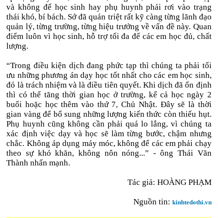
và không để học sinh hay phụ huynh phải rơi vào trạng
thái khó, bí bách. Sở đã quán triệt rất kỹ càng từng lãnh đạo
quản lý, từng trường, từng hiệu trưởng về vấn đề này. Quan
điểm luôn vì học sinh, hỗ trợ tối đa để các em học đủ, chất
lượng.
“Trong điều kiện dịch đang phức tạp thì chúng ta phải tối
ưu những phương án dạy học tốt nhất cho các em học sinh,
đó là trách nhiệm và là điều tiên quyết. Khi dịch đã ổn định
thì có thể tăng thời gian học ở trường, kể cả học ngày 2
buổi hoặc học thêm vào thứ 7, Chủ Nhật. Đây sẽ là thời
gian vàng để bổ sung những lượng kiến thức còn thiếu hụt.
Phụ huynh cũng không cần phải quá lo lắng, vì chúng ta
xác định việc dạy và học sẽ làm từng bước, chậm nhưng
chắc. Không áp dụng máy móc, không để các em phải chạy
theo sự khó khăn, không nôn nóng...” - ông Thái Văn
Thành nhấn mạnh.
Tác giả:
HOÀNG PHẠM
Nguồn tin:
kinhtedothi.vn