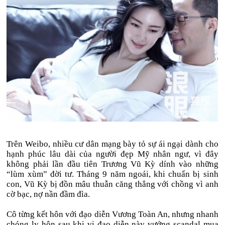
Trên Weibo, nhiều cư dân mạng bày tỏ sự ái ngại dành cho
hạnh phúc lâu dài của người đẹp Mỹ nhân ngư, vì đây
không phải lần đầu tiên Trương Vũ Kỳ dính vào những
“lùm xùm” đời tư. Tháng 9 năm ngoái, khi chuẩn bị sinh
con, Vũ Kỳ bị đồn mâu thuẫn căng thẳng với chồng vì anh
cờ bạc, nợ nần đầm đìa.
Cô từng kết hôn với đạo diễn Vương Toàn An, nhưng nhanh
chóng ly hôn sau khi vị đạo diễn này vướng scandal mua