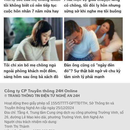
tôi không biết có nên tiếp tục
có chồng, tôi đòi ly hôn nhưng
cuộc hôn nhân 7 năm nữa hay
sững sờ khi nghe mẹ tôi buông
không
câu này
Tôi chỉ xin bố mẹ chồng ngủ
Đàn ông cũng có "ngày đèn
ngoài phòng khách một đêm,
đỏ"? Sự thật bất ngờ về chu kỳ
sáng hôm sau ông bà xách đồ
tâm sinh lý phái mạnh
về quê, tôi sai ở đâu?
Công ty CP Truyền thông 24H Online
®
TRANG THÔNG TIN ĐIỆN TỬ NGHỆ AN 24H
Hoạt động theo giấy phép số 155/STTTT-GPTTĐTTH, Sở Thông tin và
Truyền thông Nghệ An cấp ngày 25/12/2024
Địa chỉ: Tầng 4, Trung tâm Cung ứng dịch vụ công phường Trường Vinh, số
26, đường Lê Mao kéo dài, phường Trường Vinh, tỉnh Nghệ An
Người chịu trách nhiệm nội dung:
Trịnh Thị Thành