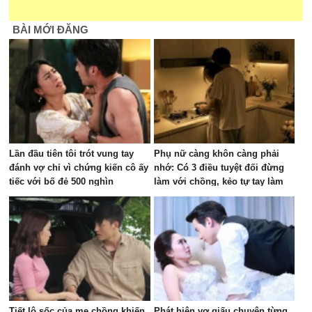
BÀI MỚI ĐĂNG
Lần đầu tiên tôi trót vung tay
Phụ nữ càng khôn càng phải
đánh vợ chỉ vì chứng kiến cô ấy
nhớ: Có 3 điều tuyệt đối đừng
tiếc với bố đẻ 500 nghìn
làm với chồng, kẻo tự tay làm
hao vận may của gia đình
Tiết lộ sốc của mẹ chồng khiến
Phát hiện vợ giấu chuyện từng