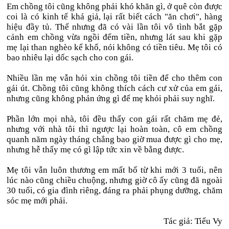
Em chồng tôi cũng không phải khó khăn gì, ở quê còn được
coi là có kinh tế khá giả, lại rất biết cách "ăn chơi", hàng
hiệu đầy tủ. Thế nhưng đã có vài lần tôi vô tình bắt gặp
cảnh em chồng vừa ngồi đếm tiền, nhưng lát sau khi gặp
mẹ lại than nghèo kể khổ, nói không có tiền tiêu. Mẹ tôi có
bao nhiêu lại dốc sạch cho con gái.
Nhiều lần mẹ vẫn hỏi xin chồng tôi tiền để cho thêm con
gái út. Chồng tôi cũng không thích cách cư xử của em gái,
nhưng cũng không phản ứng gì để mẹ khỏi phải suy nghĩ.
Phần lớn mọi nhà, tôi đều thấy con gái rất chăm mẹ đẻ,
nhưng với nhà tôi thì ngược lại hoàn toàn, cô em chồng
quanh năm ngày tháng chẳng bao giờ mua được gì cho mẹ,
nhưng hễ thấy mẹ có gì lập tức xin về bằng được.
Mẹ tôi vẫn luôn thương em mất bố từ khi mới 3 tuổi, nên
lúc nào cũng chiều chuộng, nhưng giờ cô ấy cũng đã ngoài
30 tuổi, có gia đình riêng, đáng ra phải phụng dưỡng, chăm
sóc mẹ mới phải.
Tác giả: Tiểu Vy