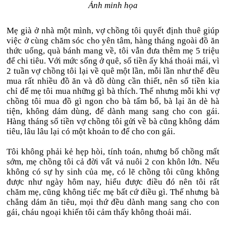
Ảnh minh họa
Mẹ già ở nhà một mình, vợ chồng tôi quyết định thuê giúp
việc ở cùng chăm sóc cho yên tâm, hàng tháng ngoài đồ ăn
thức uống, quà bánh mang về, tôi vẫn đưa thêm mẹ 5 triệu
để chi tiêu. Với mức sống ở quê, số tiền ấy khá thoải mái, vì
2 tuần vợ chồng tôi lại về quê một lần, mỗi lần như thế đều
mua rất nhiều đồ ăn và đồ dùng cần thiết, nên số tiền kia
chỉ để mẹ tôi mua những gì bà thích. Thế nhưng mỗi khi vợ
chồng tôi mua đồ gì ngon cho bà tẩm bổ, bà lại ăn dè hà
tiện, không dám dùng, để dành mang sang cho con gái.
Hàng tháng số tiền vợ chồng tôi gửi về bà cũng không dám
tiêu, lâu lâu lại có một khoản to để cho con gái.
Tôi không phải kẻ hẹp hòi, tính toán, nhưng bố chồng mất
sớm, mẹ chồng tôi cả đời vất vả nuôi 2 con khôn lớn. Nếu
không có sự hy sinh của mẹ, có lẽ chồng tôi cũng không
được như ngày hôm nay, hiểu được điều đó nên tôi rất
chăm mẹ, cũng không tiếc mẹ bất cứ điều gì. Thế nhưng bà
chẳng dám ăn tiêu, mọi thứ đều dành mang sang cho con
gái, cháu ngoại khiến tôi cảm thấy không thoải mái.