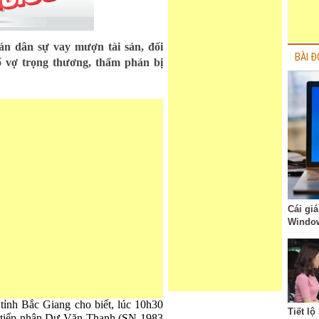
n dân sự vay mượn tài sản, đối
BÀI Đ
ố vợ trọng thương, thẩm phán bị
Cái giá
Windo
 tỉnh Bắc Giang cho biết, lúc 10h30
Tiết l
 tiếp nhận Dư Văn Thanh (SN 1983