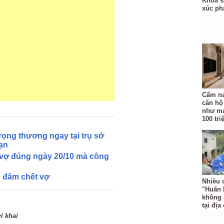
Khoa s
xúc p
Cẩm na
căn hộ
như ma
100 tr
ọng thương ngay tại trụ sở
ạn
vợ đúng ngày 20/10 mà công
o đâm chết vợ
Nhiều 
"Huấn 
không 
tại địa
ời khai