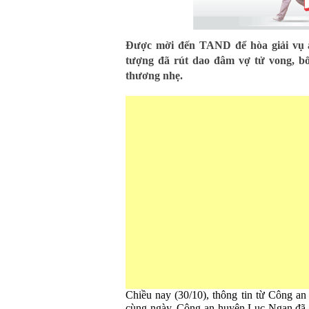
Được mời đến TAND để hòa giải vụ á
tượng đã rút dao đâm vợ tử vong, b
thương nhẹ.
Chiều nay (30/10), thông tin từ Công an
cùng ngày, Công an huyện Lục Ngạn đã