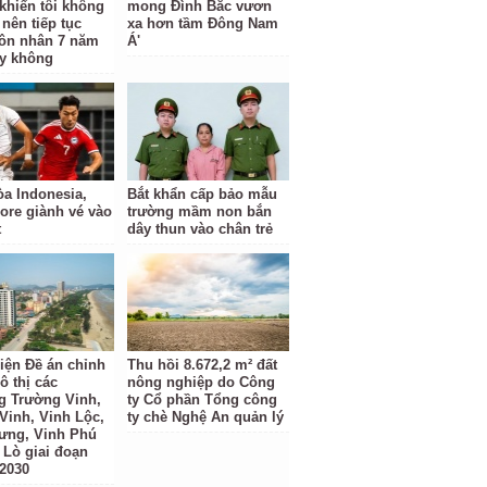
khiến tôi không
mong Đình Bắc vươn
 nên tiếp tục
xa hơn tầm Đông Nam
ôn nhân 7 năm
Á'
y không
a Indonesia,
Bắt khẩn cấp bảo mẫu
ore giành vé vào
trường mầm non bắn
t
dây thun vào chân trẻ
iện Đề án chỉnh
Thu hồi 8.672,2 m² đất
ô thị các
nông nghiệp do Công
 Trường Vinh,
ty Cổ phần Tổng công
Vinh, Vinh Lộc,
ty chè Nghệ An quản lý
ưng, Vinh Phú
 Lò giai đoạn
 2030