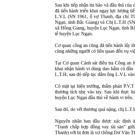
Sau khi tiếp nhận tin báo và đầu thú củ
đã tiến hành triển khai ngay lực lượng t
L.V.L (SN 1961, ố vợ Thanh, địa chỉ T
Ngạn, tỉnh Bắc Giang) và Chị L.T.H (SN 
xã Hồng Giang, huyện Lục Ngạn, tỉnh Bắc
tế huyện Lục Ngạn.
Cơ quan công an cũng đã tiến hành lấy l
cùng những người có liên quan đến vụ việ
Tại Cơ quan Cảnh sát điều tra Công an
khai nhận hành vi dùng dao bấm có đầu 
L.T.H, sau đó tiếp tục đâm ông L.V.L vào
Có mặt tại hiện trường, thẩm phán P.V.
thương tích nhẹ vào tay. Sau khi thực 
huyện Lục Ngạn đầu thú về hành vi trên.
Sau đó, do vết thương quá nặng, chị L.T.
Nguyên nhân ban đầu được xác định do
“Tranh chấp hợp đồng vay tài sản” giữ
Thanh) với bị đơn là vợ chồng Dư Văn T