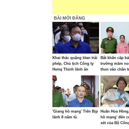
BÀI MỚI ĐĂNG
Khai thác quặng titan trái
Bắt khẩn cấp b
phép, Chủ tịch Công ty
trường mầm no
Hưng Thịnh lãnh án
thun vào chân t
'Giang hồ mạng' Tiến Bịp
Huấn Hoa Hồng,
lãnh 8 năm tù
hồ mạng' đến 
xét của Bộ Côn