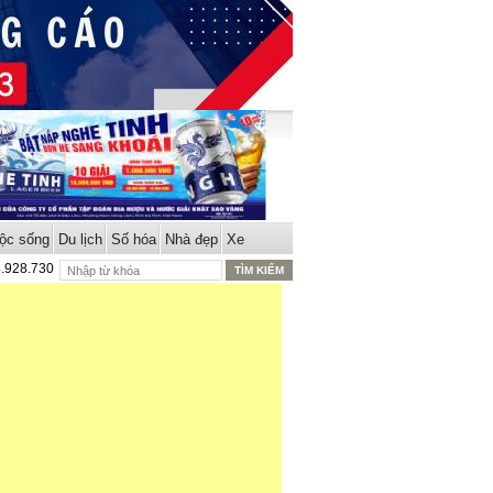
ộc sống
Du lịch
Số hóa
Nhà đẹp
Xe
8.928.730