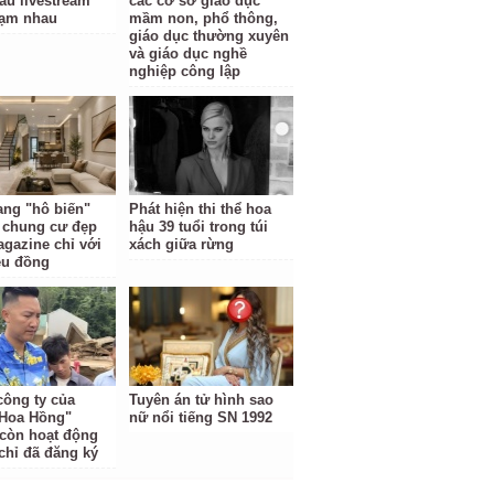
au livestream
các cơ sở giáo dục
hạm nhau
mầm non, phổ thông,
giáo dục thường xuyên
và giáo dục nghề
nghiệp công lập
ng "hô biến"
Phát hiện thi thể hoa
 chung cư đẹp
hậu 39 tuổi trong túi
gazine chỉ với
xách giữa rừng
iệu đồng
công ty của
Tuyên án tử hình sao
Hoa Hồng"
nữ nổi tiếng SN 1992
còn hoạt động
 chỉ đã đăng ký