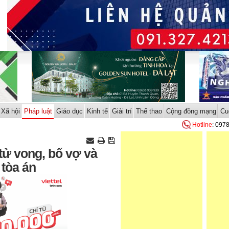
Xã hội
Pháp luật
Giáo dục
Kinh tế
Giải trí
Thể thao
Cộng đồng mạng
Cu
Hotline
: 097
tử vong, bố vợ và
 tòa án