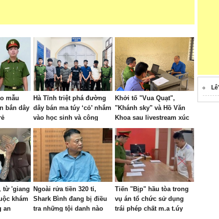
Lê
ảo mẫu
Hà Tĩnh triệt phá đường
Khởi tố "Vua Quạt",
n bắn dây
dây bán ma túy ‘cỏ’ nhắm
"Khánh sky" và Hồ Văn
rẻ
vào học sinh và công
Khoa sau livestream xúc
nhân
phạm nhau
 từ 'giang
Ngoài rửa tiền 320 tỉ,
Tiến "Bịp" hầu tòa trong
cuộc khám
Shark Bình đang bị điều
vụ án tổ chức sử dụng
g an
tra những tội danh nào
trái phép chất m.a t.úy
trong hai vụ án lớn?