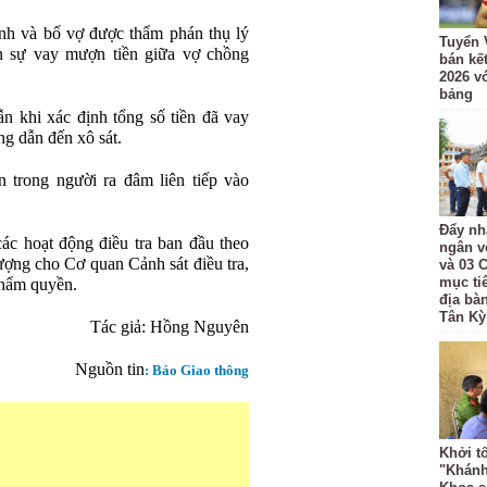
nh và bố vợ được thẩm phán thụ lý
Tuyển 
n sự vay mượn tiền giữa vợ chồng
bán kế
2026 v
bảng
n khi xác định tổng số tiền đã vay
g dẫn đến xô sát.
 trong người ra đâm liên tiếp vào
Đẩy nh
c hoạt động điều tra ban đầu theo
ngân v
 tượng cho Cơ quan Cảnh sát điều tra,
và 03 
mục ti
thẩm quyền.
địa bà
Tân Kỳ
Tác giả:
Hồng Nguyên
Nguồn tin
: Báo Giao thông
Khởi t
"Khánh