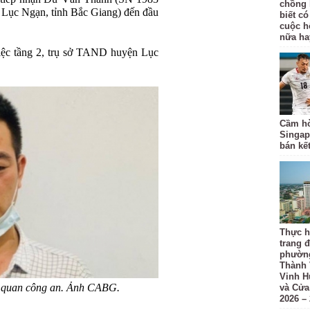
chồng 
n Lục Ngạn, tỉnh Bắc Giang) đến đầu
biết có
cuộc h
nữa ha
iệc tầng 2, trụ sở TAND huyện Lục
Cầm hò
Singap
bán kế
Thực h
trang đ
phường
Thành 
Vinh H
 quan công an. Ảnh CABG.
và Cửa
2026 –