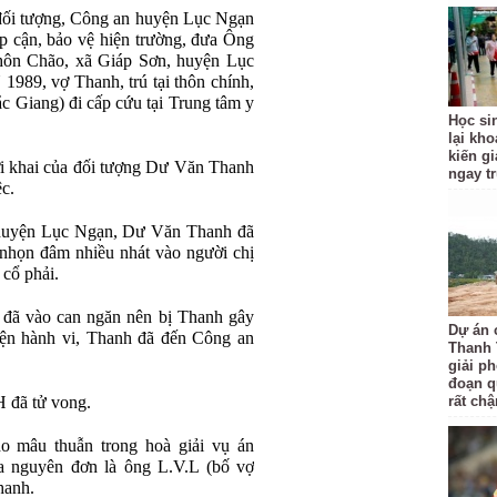
a đối tượng, Công an huyện Lục Ngạn
iếp cận, bảo vệ hiện trường, đưa Ông
hôn Chão, xã Giáp Sơn, huyện Lục
1989, vợ Thanh, trú tại thôn chính,
 Giang) đi cấp cứu tại Trung tâm y
Học si
lại kh
kiến gi
ời khai của đối tượng Dư Văn Thanh
ngay t
c.
 huyện Lục Ngạn, Dư Văn Thanh đã
nhọn đâm nhiều nhát vào người chị
 cổ phải.
T đã vào can ngăn nên bị Thanh gây
Dự án 
hiện hành vi, Thanh đã đến Công an
Thanh 
giải p
đoạn q
H đã tử vong.
rất ch
 mâu thuẫn trong hoà giải vụ án
a nguyên đơn là ông L.V.L (bố vợ
hanh.