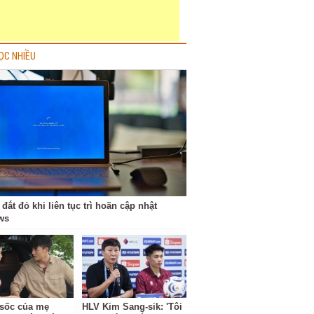
ỌC NHIỀU
 đắt đỏ khi liên tục trì hoãn cập nhật
ws
ộ sốc của mẹ
HLV Kim Sang-sik: 'Tôi