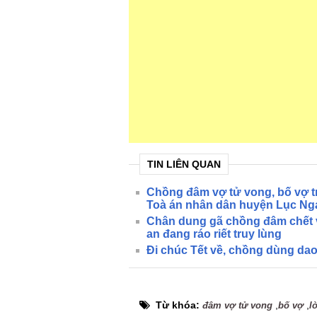
TIN LIÊN QUAN
Chồng đâm vợ tử vong, bố vợ tr
Toà án nhân dân huyện Lục Ng
Chân dung gã chồng đâm chết 
an đang ráo riết truy lùng
Đi chúc Tết về, chồng dùng da
Từ khóa:
,
,
đâm vợ tử vong
bố vợ
l