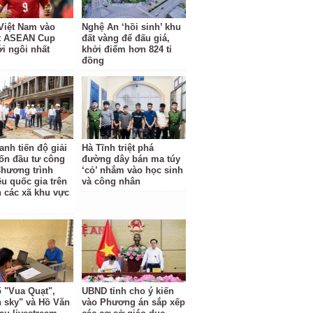
Việt Nam vào
Nghệ An ‘hồi sinh’ khu
t ASEAN Cup
đất vàng để đấu giá,
ới ngôi nhất
khởi điểm hơn 824 tỉ
đồng
anh tiến độ giải
Hà Tĩnh triệt phá
ốn đầu tư công
đường dây bán ma túy
Chương trình
‘cỏ’ nhắm vào học sinh
êu quốc gia trên
và công nhân
n các xã khu vực
ố "Vua Quạt",
UBND tỉnh cho ý kiến
 sky" và Hồ Văn
vào Phương án sắp xếp