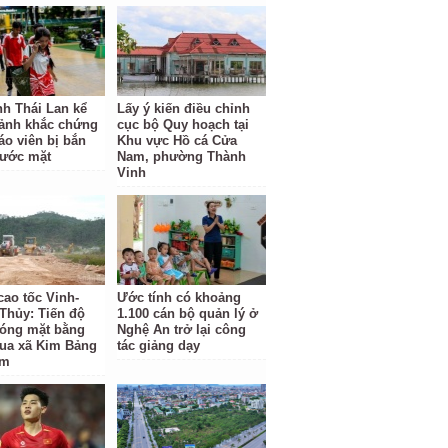
nh Thái Lan kể
Lấy ý kiến điều chỉnh
oảnh khắc chứng
cục bộ Quy hoạch tại
áo viên bị bắn
Khu vực Hồ cá Cửa
rước mặt
Nam, phường Thành
Vinh
cao tốc Vinh-
Ước tính có khoảng
Thủy: Tiến độ
1.100 cán bộ quản lý ở
hóng mặt bằng
Nghệ An trở lại công
ua xã Kim Bảng
tác giảng dạy
ậm