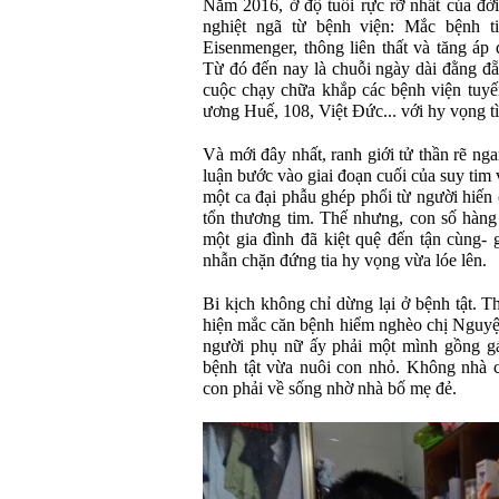
Năm 2016, ở độ tuổi rực rỡ nhất của đời
nghiệt ngã từ bệnh viện: Mắc bệnh 
Eisenmenger, thông liên thất và tăng á
Từ đó đến nay là chuỗi ngày dài đằng đ
cuộc chạy chữa khắp các bệnh viện tuy
ương Huế, 108, Việt Đức... với hy vọng t
Và mới đây nhất, ranh giới tử thần rẽ nga
luận bước vào giai đoạn cuối của suy tim 
một ca đại phẫu ghép phổi từ người hiến
tổn thương tim. Thế nhưng, con số hàng 
một gia đình đã kiệt quệ đến tận cùng-
nhẫn chặn đứng tia hy vọng vừa lóe lên.
Bi kịch không chỉ dừng lại ở bệnh tật. T
hiện mắc căn bệnh hiểm nghèo chị Nguyệt
người phụ nữ ấy phải một mình gồng gá
bệnh tật vừa nuôi con nhỏ. Không nhà c
con phải về sống nhờ nhà bố mẹ đẻ.