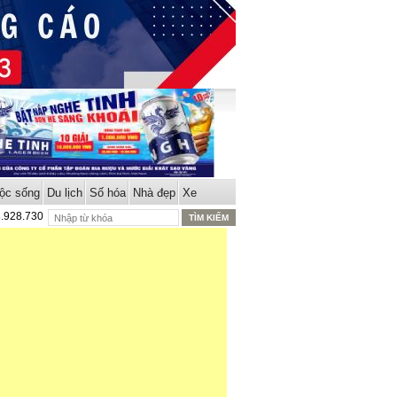
ộc sống
Du lịch
Số hóa
Nhà đẹp
Xe
8.928.730