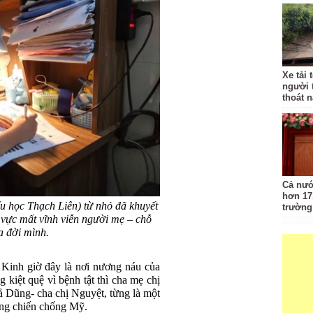
Xe tải 
người 
thoát 
Cả nướ
hơn 17
 học Thạch Liên) từ nhỏ đã khuyết
trường
ờ vực mất vĩnh viễn người mẹ – chỗ
a đời mình.
Kinh giờ đây là nơi nương náu của
 kiệt quệ vì bệnh tật thì cha mẹ chị
 Dũng- cha chị Nguyệt, từng là một
áng chiến chống Mỹ.