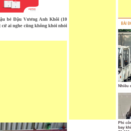
a cậu bé Đậu Vương Anh Khôi (10
BÀI Đ
t cứ ai nghe cũng không khỏi nhói
Nhiều 
Phi côn
bay kh