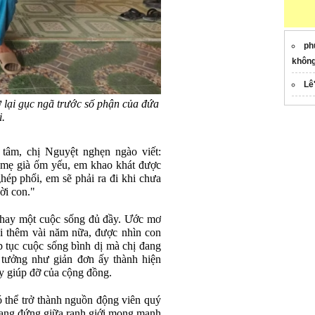
ph
khôn
Lê
 lại gục ngã trước số phận của đứa
i.
tâm, chị Nguyệt nghẹn ngào viết:
 mẹ già ốm yếu, em khao khát được
ép phổi, em sẽ phải ra đi khi chưa
ời con."
 hay một cuộc sống đủ đầy. Ước mơ
rai thêm vài năm nữa, được nhìn con
p tục cuộc sống bình dị mà chị đang
 tưởng như giản đơn ấy thành hiện
ay giúp đỡ của cộng đồng.
ó thể trở thành nguồn động viên quý
 đang đứng giữa ranh giới mong manh