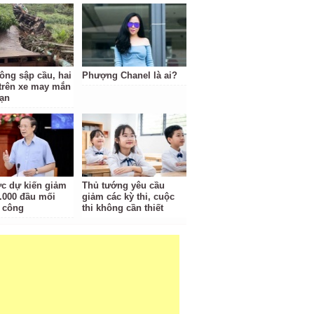
tông sập cầu, hai
Phượng Chanel là ai?
trên xe may mắn
nạn
c dự kiến giảm
Thủ tướng yêu cầu
.000 đầu mối
giảm các kỳ thi, cuộc
 công
thi không cần thiết