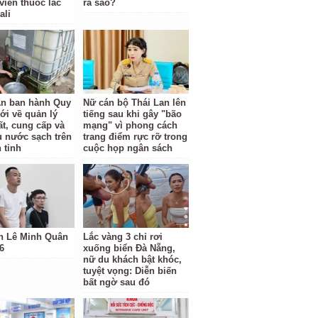
viên thuốc lắc
ra sao?
ali
n ban hành Quy
Nữ cán bộ Thái Lan lên
ới về quản lý
tiếng sau khi gây "bão
ất, cung cấp và
mạng" vì phong cách
hụ nước sạch trên
trang điểm rực rỡ trong
 tỉnh
cuộc họp ngân sách
h Lê Minh Quân
Lắc vàng 3 chỉ rơi
6
xuống biển Đà Nẵng,
nữ du khách bật khóc,
tuyệt vọng: Diễn biến
bất ngờ sau đó