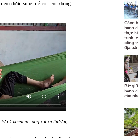
ho em được sống, để con em không
Công b
hành c
thực hi
trình, 
công t
địa bàn
Bắt gi
hành d
của nh
é lớp 4 khiến ai cũng xót xa thương