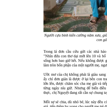
Người cựu binh kiên cường năm xưa, giờ
con gá
Trong lá đơn cầu cứu gửi các nhà hảo 
"Nhìn đứa con thơ dại mới lên 10 và bố
sống hơn bao giờ hết. Nếu không được gh
làm tròn bổn phận của một người mẹ, ngư
Ước mơ của chị không phải là giàu sang
ấy chỉ đơn giản là được ở lại bên con t
lớn lên, được chăm sóc cha mẹ già và tiế
từng ngày níu giữ. Nhưng để biến điều
thực, chị Nguyệt đang rất cần sự chung t
Mỗi sự sẻ chia, dù nhỏ bé, lúc này đều c
giá, tiếp thêm hy vọng cho người mẹ trẻ