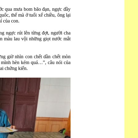
ớc qua mưa bom bão đạn, ngực đầy
ốc, thế mà ở tuổi xế chiều, ông lại
í của con.
ồng ngực rút lên từng đợt, người cha
 xỉn màu lau vội những giọt nước mắt
ưng giờ nhìn con chết dần chết mòn
ấy mình hèn kém quá…”, câu nói của
ai chứng kiến.