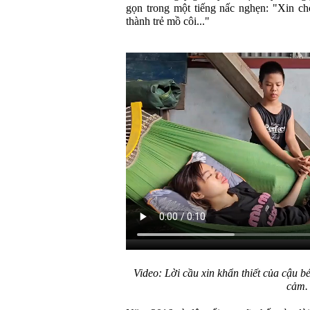
gọn trong một tiếng nấc nghẹn: "Xin c
thành trẻ mồ côi..."
Video: Lời cầu xin khẩn thiết của cậu b
cảm.