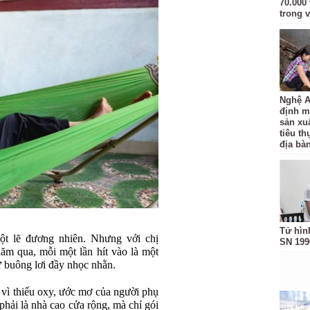
70.000 
trong v
Nghệ A
định m
sản xu
tiêu t
địa bàn
Tử hìn
một lẽ đương nhiên. Nhưng với chị
SN 199
m qua, mỗi một lần hít vào là một
ự buông lơi đầy nhọc nhằn.
 vì thiếu oxy, ước mơ của người phụ
phải là nhà cao cửa rộng, mà chỉ gói