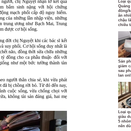
 người, chị Nguyệt nhận tờ kết quả
Loại q
Quảng 
tim bẩm sinh nặng với hội chứng
đồng/k
p động mạch phổi cấp độ nguy hiểm.
ăn nhi
ẵng của những lần nhập viện, những
chậu l
ến trung ương như Bạch Mai, Trung
chiêu t
ìm được cơ hội sống.
ng đời chị Nguyệt khi các bác sĩ kết
và suy phổi. Cơ hội sống duy nhất là
 chết não, đồng thời sửa chữa những
tỷ đồng cho ca phẫu thuật- đối với
Sản ph
 giống như một bức tường thành tàn
giảm c
sau ph
lan onl
heo người thân chia sẻ, khi vừa phát
 đã bị chồng rời bỏ. Từ đó đến nay,
nh cuộc sống, vừa chống chọi với
ửa, không tài sản đáng giá, hai mẹ
Loại qu
giàu d
5 nhóm
nên d