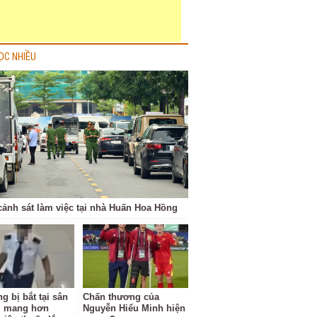
ỌC NHIỀU
cảnh sát làm việc tại nhà Huấn Hoa Hồng
g bị bắt tại sân
Chấn thương của
i mang hơn
Nguyễn Hiểu Minh hiện