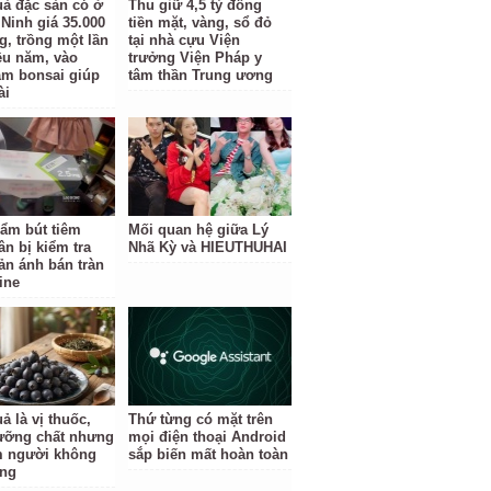
uả đặc sản có ở
Thu giữ 4,5 tỷ đồng
Ninh giá 35.000
tiền mặt, vàng, sổ đỏ
g, trồng một lần
tại nhà cựu Viện
ều năm, vào
trưởng Viện Pháp y
àm bonsai giúp
tâm thần Trung ương
ài
ẩm bút tiêm
Mối quan hệ giữa Lý
ân bị kiểm tra
Nhã Kỳ và HIEUTHUHAI
ản ánh bán tràn
ine
ả là vị thuốc,
Thứ từng có mặt trên
ưỡng chất nhưng
mọi điện thoại Android
 người không
sắp biến mất hoàn toàn
ùng