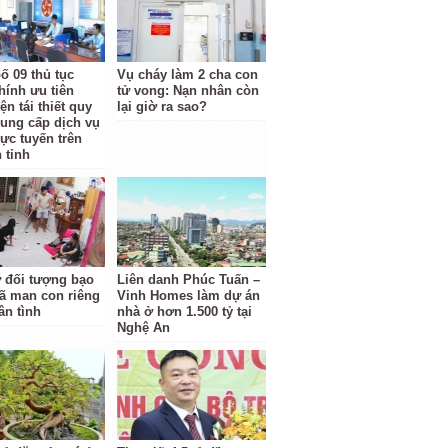
ố 09 thủ tục
Vụ cháy làm 2 cha con
hính ưu tiên
tử vong: Nạn nhân còn
ện tái thiết quy
lại giờ ra sao?
cung cấp dịch vụ
rực tuyến trên
 tỉnh
ữ đối tượng bạo
Liên danh Phúc Tuấn –
ã man con riêng
Vinh Homes làm dự án
ân tình
nhà ở hơn 1.500 tỷ tại
Nghệ An