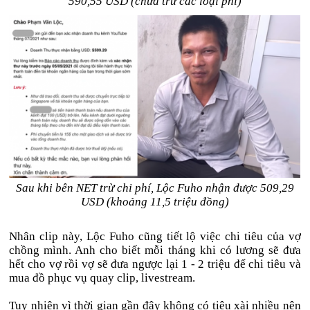
590,55 USD (chưa trừ các loại phí)
Sau khi bên NET trừ chi phí, Lộc Fuho nhận được 509,29
USD (khoảng 11,5 triệu đồng)
Nhân clip này, Lộc Fuho cũng tiết lộ việc chi tiêu của vợ
chồng mình. Anh cho biết mỗi tháng khi có lương sẽ đưa
hết cho vợ rồi vợ sẽ đưa ngược lại 1 - 2 triệu để chi tiêu và
mua đồ phục vụ quay clip, livestream.
Tuy nhiên vì thời gian gần đây không có tiêu xài nhiều nên