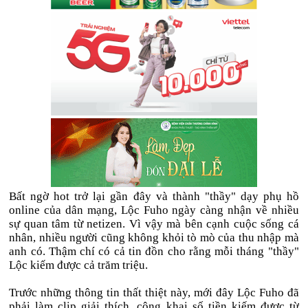
Bất ngờ hot trở lại gần đây và thành "thầy" dạy phụ hồ
online của dân mạng, Lộc Fuho ngày càng nhận về nhiều
sự quan tâm từ netizen. Vì vậy mà bên cạnh cuộc sống cá
nhân, nhiều người cũng không khỏi tò mò của thu nhập mà
anh có. Thậm chí có cả tin đồn cho rằng mỗi tháng "thầy"
Lộc kiếm được cả trăm triệu.
Trước những thông tin thất thiệt này, mới đây Lộc Fuho đã
phải làm clip giải thích, công khai số tiền kiếm được từ