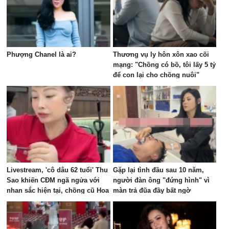
Phượng Chanel là ai?
Thương vụ ly hôn xôn xao cõi
mạng: "Chồng có bồ, tôi lấy 5 tỷ
để con lại cho chồng nuôi"
Livestream, 'cô dâu 62 tuổi' Thu
Gặp lại tình đầu sau 10 năm,
Sao khiến CĐM ngã ngửa với
người đàn ông "đứng hình" vì
nhan sắc hiện tại, chồng cũ Hoa
màn trả đũa đầy bất ngờ
Cương bị réo tên