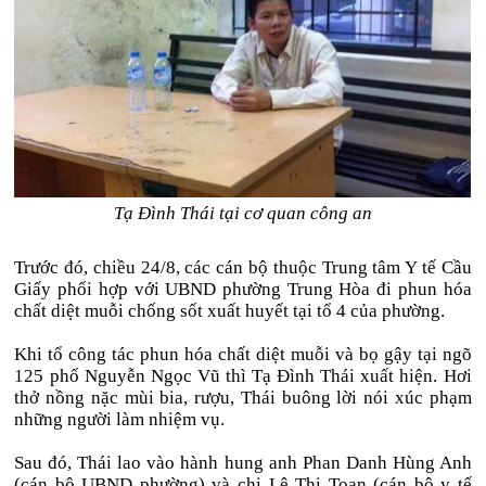
Tạ Đình Thái tại cơ quan công an
Trước đó, chiều 24/8, các cán bộ thuộc Trung tâm Y tế Cầu
Giấy phối hợp với UBND phường Trung Hòa đi phun hóa
chất diệt muỗi chống sốt xuất huyết tại tổ 4 của phường.
Khi tổ công tác phun hóa chất diệt muỗi và bọ gậy tại ngõ
125 phố Nguyễn Ngọc Vũ thì Tạ Đình Thái xuất hiện. Hơi
thở nồng nặc mùi bia, rượu, Thái buông lời nói xúc phạm
những người làm nhiệm vụ.
Sau đó, Thái lao vào hành hung anh Phan Danh Hùng Anh
(cán bộ UBND phường) và chị Lê Thị Toan (cán bộ y tế