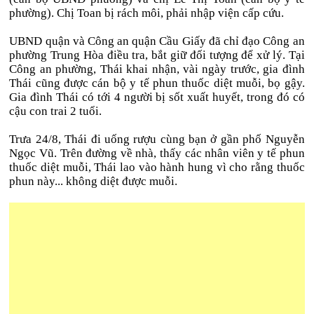
phường). Chị Toan bị rách môi, phải nhập viện cấp cứu.
UBND quận và Công an quận Cầu Giấy đã chỉ đạo Công an
phường Trung Hòa điều tra, bắt giữ đối tượng để xử lý. Tại
Công an phường, Thái khai nhận, vài ngày trước, gia đình
Thái cũng được cán bộ y tế phun thuốc diệt muỗi, bọ gậy.
Gia đình Thái có tới 4 người bị sốt xuất huyết, trong đó có
cậu con trai 2 tuổi.
Trưa 24/8, Thái đi uống rượu cùng bạn ở gần phố Nguyễn
Ngọc Vũ. Trên đường về nhà, thấy các nhân viên y tế phun
thuốc diệt muỗi, Thái lao vào hành hung vì cho rằng thuốc
phun này... không diệt được muỗi.