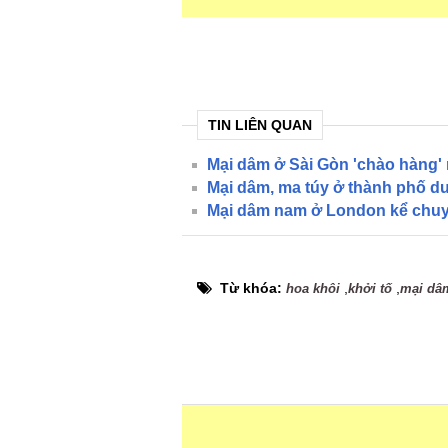
TIN LIÊN QUAN
Mại dâm ở Sài Gòn 'chào hàng' r
Mại dâm, ma túy ở thành phố du
Mại dâm nam ở London kể chu
Từ khóa:
,
,
hoa khôi
khởi tố
mại dâ