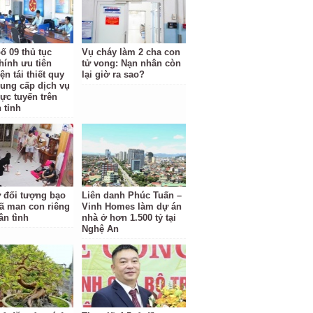
ố 09 thủ tục
Vụ cháy làm 2 cha con
hính ưu tiên
tử vong: Nạn nhân còn
ện tái thiết quy
lại giờ ra sao?
cung cấp dịch vụ
rực tuyến trên
 tỉnh
ữ đối tượng bạo
Liên danh Phúc Tuấn –
ã man con riêng
Vinh Homes làm dự án
ân tình
nhà ở hơn 1.500 tỷ tại
Nghệ An