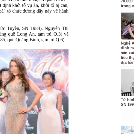
70.000 
ịnh khởi tố vụ án, khởi tố bị can,
trong v
ú bà" tổ chức đường dây này về hành
tức Tuyền, SN 1984), Nguyễn Thị
ùng quê Long An, tạm trú Q.3) và
5, quê Quảng Bình, tạm trú Q.6).
Nghệ A
định m
sản xu
tiêu t
địa bàn
Tử hìn
SN 199