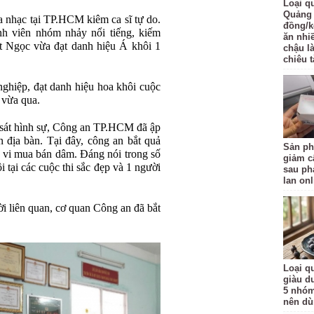
Loại q
Quảng 
a nhạc tại TP.HCM kiêm ca sĩ tự do.
đồng/k
nh viên nhóm nhảy nổi tiếng, kiếm
ăn nhi
ệt Ngọc vừa đạt danh hiệu Á khôi 1
chậu l
chiêu t
ghiệp, đạt danh hiệu hoa khôi cuộc
 vừa qua.
 sát hình sự, Công an TP.HCM đã ập
n địa bàn. Tại đây, công an bắt quả
Sản ph
 vi mua bán dâm. Đáng nói trong số
giảm c
i tại các cuộc thi sắc đẹp và 1 người
sau ph
lan onl
i liên quan, cơ quan Công an đã bắt
Loại qu
giàu d
5 nhóm
nên d