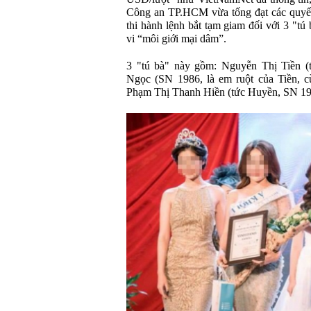
Công an TP.HCM vừa tống đạt các quyết đ
thi hành lệnh bắt tạm giam đối với 3 "t
vi “môi giới mại dâm”.
3 "tú bà" này gồm: Nguyễn Thị Tiền (
Ngọc (SN 1986, là em ruột của Tiền, c
Phạm Thị Thanh Hiền (tức Huyền, SN 198