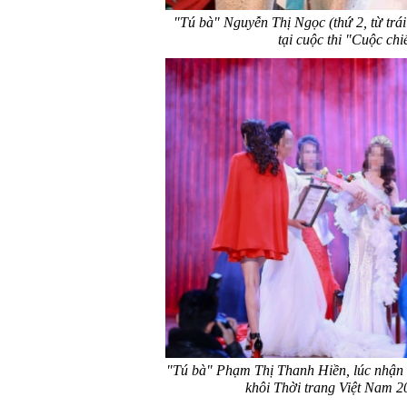
"Tú bà" Nguyễn Thị Ngọc (thứ 2, từ trái
tại cuộc thi "Cuộc ch
"Tú bà" Phạm Thị Thanh Hiền, lúc nhận d
khôi Thời trang Việt Nam 2