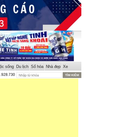
ộc sống
Du lịch
Số hóa
Nhà đẹp
Xe
8.928.730