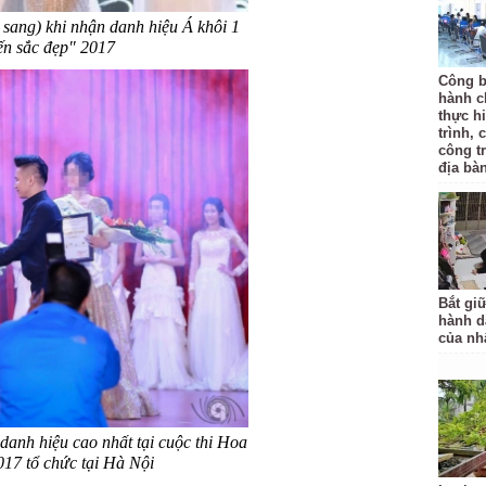
 sang) khi nhận danh hiệu Á khôi 1
iến sắc đẹp" 2017
Công b
hành c
thực hi
trình, 
công t
địa bàn
Bắt gi
hành d
của nh
anh hiệu cao nhất tại cuộc thi Hoa
017 tổ chức tại Hà Nội