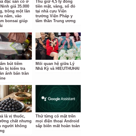
uả đặc sản có ở
Thu giữ 4,5 tỷ đồng
Ninh giá 35.000
tiền mặt, vàng, sổ đỏ
g, trồng một lần
tại nhà cựu Viện
ều năm, vào
trưởng Viện Pháp y
àm bonsai giúp
tâm thần Trung ương
ài
ẩm bút tiêm
Mối quan hệ giữa Lý
ân bị kiểm tra
Nhã Kỳ và HIEUTHUHAI
ản ánh bán tràn
ine
ả là vị thuốc,
Thứ từng có mặt trên
ưỡng chất nhưng
mọi điện thoại Android
 người không
sắp biến mất hoàn toàn
ùng