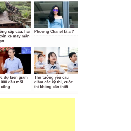
tông sập cầu, hai
Phượng Chanel là ai?
trên xe may mắn
nạn
c dự kiến giảm
Thủ tướng yêu cầu
.000 đầu mối
giảm các kỳ thi, cuộc
 công
thi không cần thiết