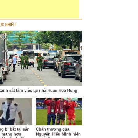
ỌC NHIỀU
cảnh sát làm việc tại nhà Huấn Hoa Hồng
g bị bắt tại sân
Chấn thương của
i mang hơn
Nguyễn Hiểu Minh hiện