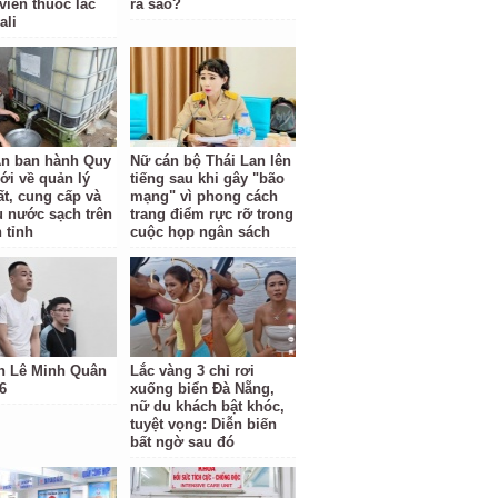
viên thuốc lắc
ra sao?
ali
n ban hành Quy
Nữ cán bộ Thái Lan lên
ới về quản lý
tiếng sau khi gây "bão
ất, cung cấp và
mạng" vì phong cách
hụ nước sạch trên
trang điểm rực rỡ trong
 tỉnh
cuộc họp ngân sách
h Lê Minh Quân
Lắc vàng 3 chỉ rơi
6
xuống biển Đà Nẵng,
nữ du khách bật khóc,
tuyệt vọng: Diễn biến
bất ngờ sau đó