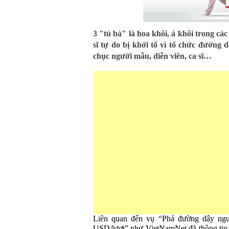
3 "tú bà" là hoa khôi, á khôi trong cá
sĩ tự do bị khởi tố vì tổ chức đường
chục người mẫu, diễn viên, ca sĩ…
Liên quan đến vụ “Phá đường dây ngư
USD/lượt” như VietNamNet đã thông tin,