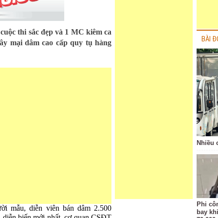
c cuộc thi sắc đẹp và 1 MC kiêm ca
BÀI Đ
 dây mại dâm cao cấp quy tụ hàng
Nhiều 
Phi côn
ời mẫu, diễn viên bán dâm 2.500
bay kh
 diễn biến mới nhất, cơ quan CSĐT