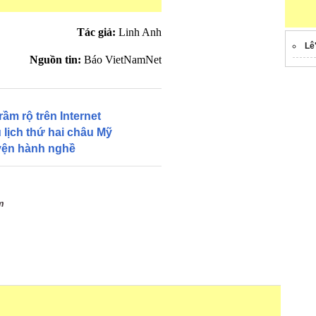
Tác giả:
Linh Anh
Lê
Nguồn tin:
Báo VietNamNet
ầm rộ trên Internet
 lịch thứ hai châu Mỹ
yện hành nghề
m