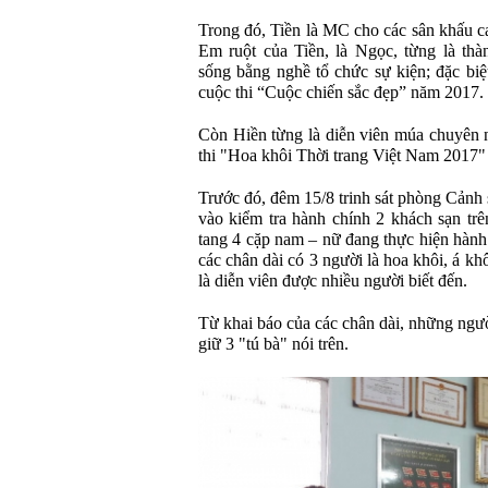
Trong đó, Tiền là MC cho các sân khấu c
Em ruột của Tiền, là Ngọc, từng là thà
sống bằng nghề tổ chức sự kiện; đặc bi
cuộc thi “Cuộc chiến sắc đẹp” năm 2017.
Còn Hiền từng là diễn viên múa chuyên n
thi "Hoa khôi Thời trang Việt Nam 2017"
Trước đó, đêm 15/8 trinh sát phòng Cảnh
vào kiểm tra hành chính 2 khách sạn trê
tang 4 cặp nam – nữ đang thực hiện hành
các chân dài có 3 người là hoa khôi, á khô
là diễn viên được nhiều người biết đến.
Từ khai báo của các chân dài, những ngườ
giữ 3 "tú bà" nói trên.