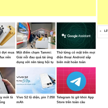
Lê
i đợi mua
Một điểm chạm Tammi:
Thứ từng có mặt trên mọi
Max nên
Giải nỗi đau quá tải ứng
điện thoại Android sắp
dụng với nền tảng hội tụ
biến mất hoàn toàn
mới của Viettel
ây mới là
Vivo S2 lộ diện, pin 7.050
Telegram bị gỡ khỏi App
đúng
mAh
Store trên toàn cầu