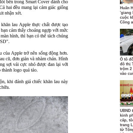
 lót bên trong Smart Cover dành cho
 Cả hai đều mang lại cảm giác giống
Huấn H
it nhận xét.
'giang
cuộc k
Công 
g khăn lau Apple thực chất được tạo
u bạn cảm thấy choáng ngợp với mức
màn hình, thì bạn có thể tách chúng
USD".
au của Apple trở nên sống động hơn.
 lau cũ, đơn giản và nhàm chán. Hình
Ô tô đ
ng sợi vải cực nhỏ được đan lại với
đô thị
trộm 2
 thành logo quả táo.
vào cu
hộn, khi đánh giá chiếc khăn lau này
 chữa.
UBND t
kinh p
cấp, tô
trang L
từ Tổn