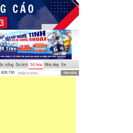
ộc sống
Du lịch
Số hóa
Nhà đẹp
Xe
8.928.730