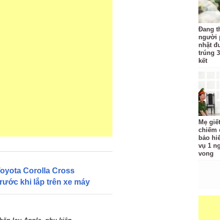
Đang t
người 
nhặt đ
trúng 3
kết
Mẹ giế
chiếm đ
bảo hi
vụ 1 n
vong
oyota Corolla Cross
ước khi lắp trên xe máy