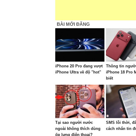
BÀI MỚI ĐĂNG
iPhone 20 Pro đang vượt
Thông tin ngườ
iPhone Ultra về độ "hot"
iPhone 18 Pro 
biết
Tại sao người nước
SMS lỗi thời, đ
ngoài không thích dùng
cách nhắn tin 
ốp lưng điện thoại?