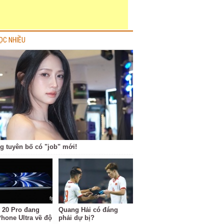
ỌC NHIỀU
g tuyên bố có "job" mới!
 20 Pro đang
Quang Hải có đáng
Phone Ultra về độ
phải dự bị?