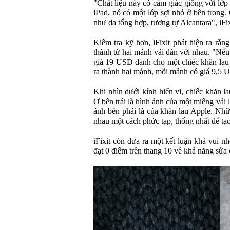
"Chất liệu này có cảm giác giống với lớp
iPad, nó có một lớp sợi nhỏ ở bên trong.
như da tổng hợp, tương tự Alcantara", iFix
Kiểm tra kỹ hơn, iFixit phát hiện ra rằn
thành từ hai mảnh vải dán với nhau. "Nế
giá 19 USD dành cho một chiếc khăn lau 
ra thành hai mảnh, mỗi mảnh có giá 9,5 
Khi nhìn dưới kính hiển vi, chiếc khăn l
Ở bên trái là hình ảnh của một miếng vải
ảnh bên phải là của khăn lau Apple. Nhữ
nhau một cách phức tạp, thống nhất để tạo
iFixit còn đưa ra một kết luận khá vui n
đạt 0 điểm trên thang 10 về khả năng sửa