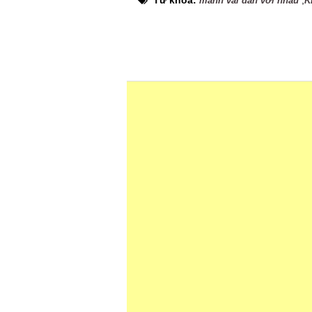
Từ khóa:
,
mảnh vải dán với nhau
K