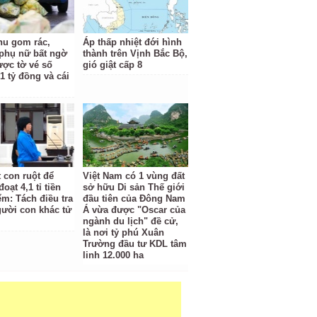
hu gom rác,
Áp thấp nhiệt đới hình
phụ nữ bất ngờ
thành trên Vịnh Bắc Bộ,
ược tờ vé số
gió giật cấp 8
1 tỷ đồng và cái
t con ruột để
Việt Nam có 1 vùng đất
oạt 4,1 tỉ tiền
sở hữu Di sản Thế giới
ểm: Tách điều tra
đầu tiên của Đông Nam
gười con khác tử
Á vừa được "Oscar của
ngành du lịch" đề cử,
là nơi tỷ phú Xuân
Trường đầu tư KDL tâm
linh 12.000 ha