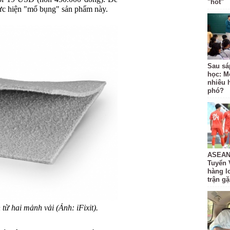
"hot"
thực hiện "mổ bụng" sản phẩm này.
Sau sá
học: M
nhiêu 
phó?
ASEAN 
Tuyển 
hàng lo
trận g
từ hai mảnh vải (Ảnh: iFixit).