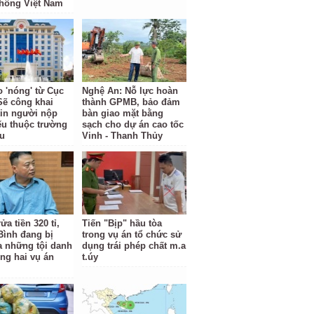
hông Việt Nam
o 'nóng' từ Cục
Nghệ An: Nỗ lực hoàn
Sẽ công khai
thành GPMB, bảo đảm
tin người nộp
bàn giao mặt bằng
ếu thuộc trường
sạch cho dự án cao tốc
u
Vinh - Thanh Thủy
ửa tiền 320 tỉ,
Tiến "Bịp" hầu tòa
Bình đang bị
trong vụ án tổ chức sử
ra những tội danh
dụng trái phép chất m.a
ong hai vụ án
t.úy