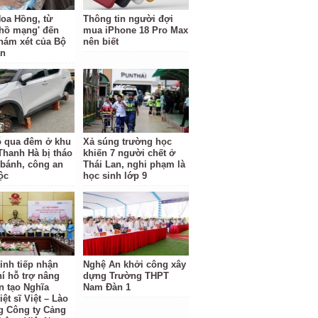
oa Hồng, từ
Thông tin người đợi
 hồ mạng' đến
mua iPhone 18 Pro Max
hám xét của Bộ
nên biết
an
ỗ qua đêm ở khu
Xả súng trường học
 Thanh Hà bị tháo
khiến 7 người chết ở
 bánh, công an
Thái Lan, nghi phạm là
ộc
học sinh lớp 9
ỉnh tiếp nhận
Nghệ An khởi công xây
hí hỗ trợ nâng
dựng Trường THPT
n tạo Nghĩa
Nam Đàn 1
iệt sĩ Việt – Lào
g Công ty Cảng