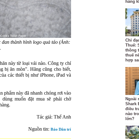
hàng k
Chỉ đạ
c đan thành hình logo quả táo (Ảnh:
Thuế: 
.
thông 
thuế n
hợp sa
ăn này từ loại vải nào. Công ty chỉ
ng bị ăn mòn". Hãng cũng cho biết,
ủa các thiết bị như iPhone, iPad và
n phẩm này đã nhanh chóng rơi vào
ời dùng muốn đặt mua sẽ phải chờ
Ngoài r
Shark 
hàng.
điều t
nào tr
Tác giả: Thế Anh
lớn?
Nguồn tin:
Báo Dân trí