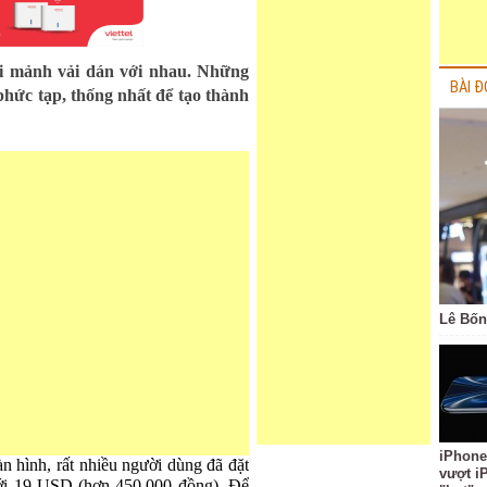
ai mảnh vải dán với nhau. Những
BÀI Đ
phức tạp, thống nhất để tạo thành
Lê Bốn
iPhone
n hình, rất nhiều người dùng đã đặt
vượt i
 tới 19 USD (hơn 450.000 đồng). Để