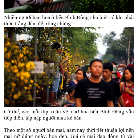
Nhiều người bán hoa ở bến Bình Đông cho biết có khi phải
thức trắng đêm để trông chừng
Cứ thế, vào mỗi dịp xuân về, chợ hoa bến Bình Đông vẫn
tiếp diễn, tấp nập người mua kẻ bán
Theo một số người bán mai, năm nay thời tiết thuận lợi nên
mai nở đúng ngày, hoa đẹp. Giá cả mai dao động từ vài