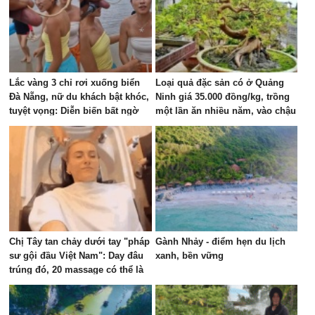
Lắc vàng 3 chỉ rơi xuống biển
Loại quả đặc sản có ở Quảng
Đà Nẵng, nữ du khách bật khóc,
Ninh giá 35.000 đồng/kg, trồng
tuyệt vọng: Diễn biến bất ngờ
một lần ăn nhiều năm, vào chậu
sau đó
làm bonsai giúp chiêu tài
Chị Tây tan chảy dưới tay "pháp
Gành Nhảy - điểm hẹn du lịch
sư gội đầu Việt Nam": Day đâu
xanh, bền vững
trúng đó, 20 massage có thể là
phê nhất cuộc đời!