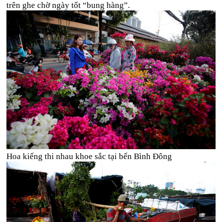
trên ghe chờ ngày tốt “bung hàng”.
Hoa kiểng thi nhau khoe sắc tại bến Bình Đông