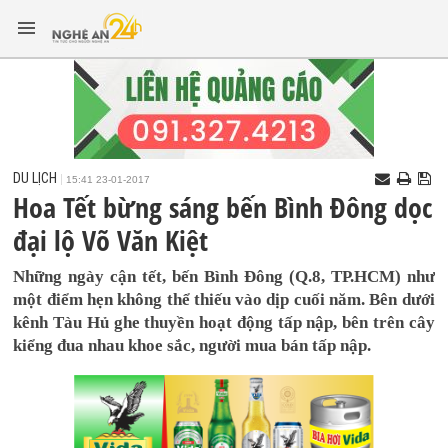
DU LỊCH
15:41 23-01-2017
Hoa Tết bừng sáng bến Bình Đông dọc
đại lộ Võ Văn Kiệt
Những ngày cận tết, bến Bình Đông (Q.8, TP.HCM) như
một điểm hẹn không thể thiếu vào dịp cuối năm. Bên dưới
kênh Tàu Hủ ghe thuyền hoạt động tấp nập, bên trên cây
kiểng đua nhau khoe sắc, người mua bán tấp nập.