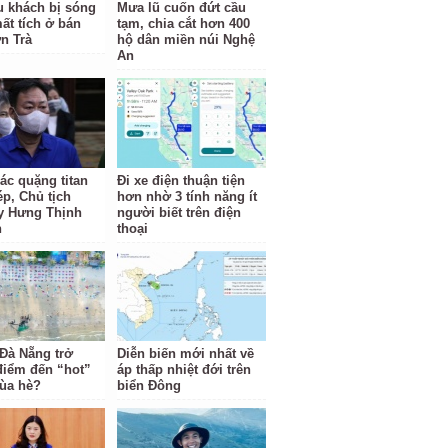
u khách bị sóng
Mưa lũ cuốn đứt cầu
ất tích ở bán
tạm, chia cắt hơn 400
n Trà
hộ dân miền núi Nghệ
An
ác quặng titan
Đi xe điện thuận tiện
ép, Chủ tịch
hơn nhờ 3 tính năng ít
y Hưng Thịnh
người biết trên điện
n
thoại
 Đà Nẵng trở
Diễn biến mới nhất về
điểm đến “hot”
áp thấp nhiệt đới trên
ùa hè?
biển Đông