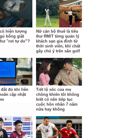
 có hiện tượng
Nữ cán bộ thuế là tiểu
gủ bỗng giật
thư RMIT từng quản lý
hư "rơi tự do”?
khách sạn gia đình từ
thời sinh viên, khí chất
gây chú ý trên sân golf
 đắt đỏ khi liên
Tiết lộ sốc của mẹ
 hoãn cập nhật
chồng khiến tôi không
ws
biết có nên tiếp tục
cuộc hôn nhân 7 năm
nữa hay không