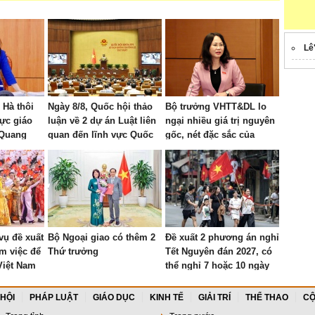
Lê
Hà thôi
Ngày 8/8, Quốc hội thảo
Bộ trưởng VHTT&DL lo
vực giáo
luận về 2 dự án Luật liên
ngại nhiều giá trị nguyên
 Quang
quan đến lĩnh vực Quốc
gốc, nét đặc sắc của
phòng
nông thôn đang bị "bê
tông hóa"
 vụ đề xuất
Bộ Ngoại giao có thêm 2
Đề xuất 2 phương án nghỉ
àm việc để
Thứ trưởng
Tết Nguyên đán 2027, có
Việt Nam
thể nghỉ 7 hoặc 10 ngày
 HỘI
PHÁP LUẬT
GIÁO DỤC
KINH TẾ
GIẢI TRÍ
THỂ THAO
CỘ