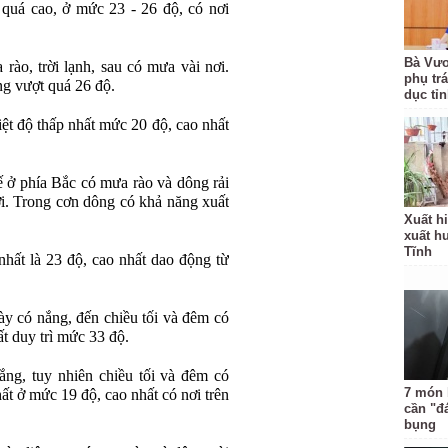
 quá cao, ở mức 23 - 26 độ, có nơi
Bà Vươ
rào, trời lạnh, sau có mưa vài nơi.
phụ tr
ng vượt quá 26 độ.
dục tỉ
t độ thấp nhất mức 20 độ, cao nhất
 ở phía Bắc có mưa rào và dông rải
i. Trong cơn dông có khả năng xuất
Xuất hi
xuất h
Tĩnh
nhất là 23 độ, cao nhất dao động từ
 có nắng, đến chiều tối và đêm có
t duy trì mức 33 độ.
ng, tuy nhiên chiều tối và đêm có
7 món 
ất ở mức 19 độ, cao nhất có nơi trên
cần "đ
bụng