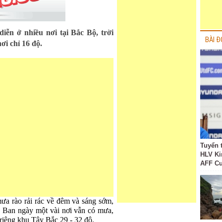
diễn ở nhiều nơi tại Bắc Bộ, trời
BÀI Đ
ơi chỉ 16 độ.
Tuyển 
HLV Ki
AFF C
ưa rào rải rác về đêm và sáng sớm,
độ. Ban ngày một vài nơi vẫn có mưa,
 riêng khu Tây Bắc 29 - 32 độ.