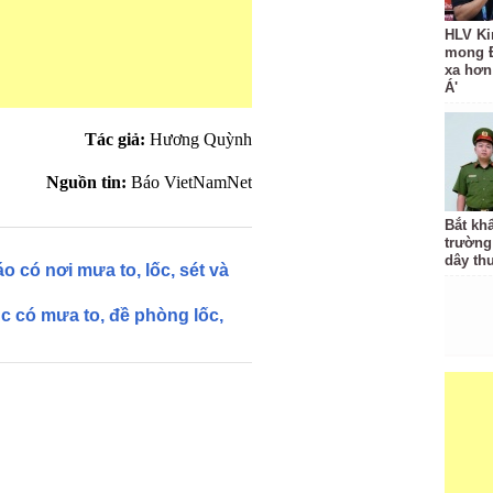
HLV Ki
mong 
xa hơn
Á'
Tác giả:
Hương Quỳnh
Nguồn tin:
Báo VietNamNet
Bắt kh
trườn
dây th
o có nơi mưa to, lốc, sét và
tục có mưa to, đề phòng lốc,