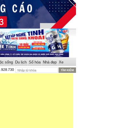
ộc sống
Du lịch
Số hóa
Nhà đẹp
Xe
8.928.730