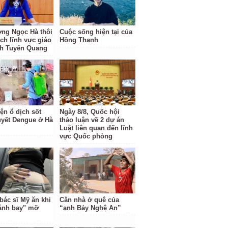
ng Ngọc Hà thôi
Cuộc sống hiện tại của
ách lĩnh vực giáo
Hồng Thanh
nh Tuyên Quang
ện ổ dịch sốt
Ngày 8/8, Quốc hội
uyết Dengue ở Hà
thảo luận về 2 dự án
Luật liên quan đến lĩnh
vực Quốc phòng
bác sĩ Mỹ ăn khi
Căn nhà ở quê của
ánh bay" mỡ
“anh Bảy Nghệ An”