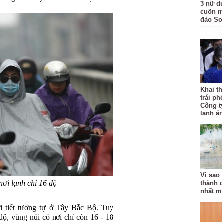
3 nữ d
cuốn m
đảo Sơ
Khai th
trái ph
Công t
lãnh á
Vì sao
ơi lạnh chỉ 16 độ
thành 
nhất m
 tiết tương tự ở Tây Bắc Bộ. Tuy
độ, vùng núi có nơi chỉ còn 16 - 18