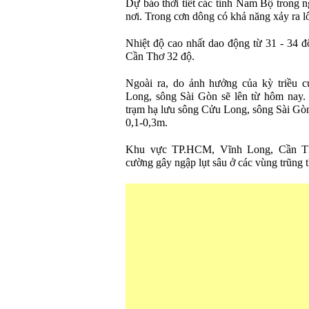
Dự báo thời tiết các tỉnh Nam Bộ trong n
nơi. Trong cơn dông có khả năng xảy ra lố
Nhiệt độ cao nhất dao động từ 31 - 34 đ
Cần Thơ 32 độ.
Ngoài ra, do ảnh hưởng của kỳ triều 
Long, sông Sài Gòn sẽ lên từ hôm nay.
trạm hạ lưu sông Cửu Long, sông Sài G
0,1-0,3m.
Khu vực TP.HCM, Vĩnh Long, Cần Th
cường gây ngập lụt sâu ở các vùng trũng 