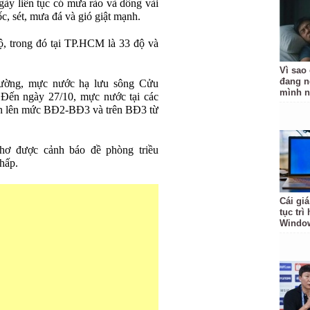
gày liên tục có mưa rào và dông vài
c, sét, mưa đá và gió giật mạnh.
ộ, trong đó tại TP.HCM là 33 độ và
Vì sao
đang n
cường, mực nước hạ lưu sông Cửu
mình n
 Đến ngày 27/10, mực nước tại các
òn lên mức BĐ2-BĐ3 và trên BĐ3 từ
ơ được cảnh báo đề phòng triều
thấp.
Cái giá
tục trì
Windo