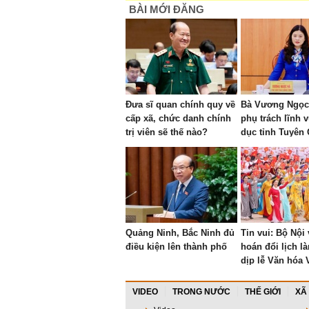
BÀI MỚI ĐĂNG
Đưa sĩ quan chính quy về
Bà Vương Ngọc 
cấp xã, chức danh chính
phụ trách lĩnh 
trị viên sẽ thế nào?
dục tỉnh Tuyên
Quảng Ninh, Bắc Ninh đủ
Tin vui: Bộ Nội
điều kiện lên thành phố
hoán đổi lịch l
dịp lễ Văn hóa 
kéo dài 4 ngày
VIDEO
TRONG NƯỚC
THẾ GIỚI
XÃ