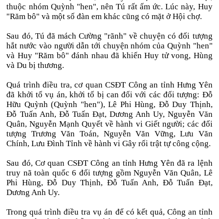
thuộc nhóm Quỳnh "hen", nên Tú rất ấm ức. Lúc này, Huy
"Răm bô" và một số đàn em khác cũng có mặt ở Hội chợ.
Sau đó, Tú đã mách Cường "rãnh" về chuyện có đối tượng
hắt nước vào người dẫn tới chuyện nhóm của Quỳnh "hen"
và Huy "Răm bô" đánh nhau đã khiến Huy tử vong, Hùng
và Du bị thương.
Quá trình điều tra, cơ quan CSĐT Công an tỉnh Hưng Yên
đã khởi tố vụ án, khởi tố bị can đối với các đối tượng: Đỗ
Hữu Quỳnh (Quỳnh "hen"), Lê Phi Hùng, Đỗ Duy Thịnh,
Đỗ Tuấn Anh, Đỗ Tuấn Đạt, Dương Anh Uy, Nguyễn Văn
Quân, Nguyễn Mạnh Quyết về hành vi Giết người; các đối
tượng Trương Văn Toán, Nguyễn Văn Vững, Lưu Văn
Chính, Lưu Đình Tỉnh về hành vi Gây rối trật tự công cộng.
Sau đó, Cơ quan CSĐT Công an tỉnh Hưng Yên đã ra lệnh
truy nã toàn quốc 6 đối tượng gồm Nguyễn Văn Quân, Lê
Phi Hùng, Đỗ Duy Thịnh, Đỗ Tuấn Anh, Đỗ Tuấn Đạt,
Dương Anh Uy.
Trong quá trình điều tra vụ án để có kết quả, Công an tỉnh