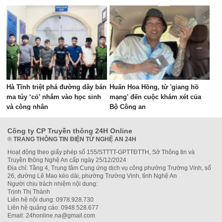
Hà Tĩnh triệt phá đường dây bán
Huấn Hoa Hồng, từ 'giang hồ
ma túy ‘cỏ’ nhắm vào học sinh
mạng' đến cuộc khám xét của
và công nhân
Bộ Công an
Công ty CP Truyền thông 24H Online
®
TRANG THÔNG TIN ĐIỆN TỬ NGHỆ AN 24H
Hoạt động theo giấy phép số 155/STTTT-GPTTĐTTH, Sở Thông tin và
Truyền thông Nghệ An cấp ngày 25/12/2024
Địa chỉ: Tầng 4, Trung tâm Cung ứng dịch vụ công phường Trường Vinh, số
26, đường Lê Mao kéo dài, phường Trường Vinh, tỉnh Nghệ An
Người chịu trách nhiệm nội dung:
Trịnh Thị Thành
Liên hệ nội dung: 0978.928.730
Liên hệ quảng cáo: 0948.528.677
Email: 24honline.na@gmail.com