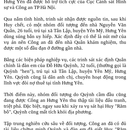
Hưng Yên đã được hỗ trợ tích cực của Cục Cảnh sát Hình
sự và Công an TP Hà Nội.
Qua nắm tình hình, trinh sát nhận được nguồn tin, sau khi
Huy chết, có một nhóm đối tượng đến nhà Nguyễn Văn
Quân, 26 tuổi, trú tại xã Tân Lập, huyện Yên Mỹ, Hưng Yên
dùng súng bắn uy hiếp. Xác định đây có thể là nút mở của
vụ án nên Công an đã đến nhà Quân khám nghiệm, thu
được một số đầu đạn ở đường gần nhà.
Bằng các biện pháp nghiệp vụ, các trinh sát xác định Quân
chính là đàn em của Đỗ Hữu Quỳnh, 32 tuổi, (thường gọi là
Quỳnh "hen"), trú tại xã Tân Lập, huyện Yên Mỹ, Hưng
Yên. Quỳnh cũng là dân anh chị, chuyên hoạt động trong
lĩnh vực đòi nợ thuê tại tỉnh Hưng Yên.
Thời điểm này, nhóm đối tượng do Quỳnh cầm đầu cũng
đang được Công an Hưng Yên thu thập tài liệu đấu tranh,
triệt phá. Đặc biệt, ngay sau khi xảy ra vụ sát hại Huy "Răm
bô", Quỳnh cũng mất tích khỏi địa phương.
Tập trung nghiên cứu sâu về đối tượng, Công an đã có đủ
tài liệu chứng minh Quỳnh và đàn em đã giết Huy "Răm