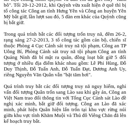
bô". Tối 20-12-2012, khi Quỳnh vừa xuất hiện ở quê thì bị
tổ công tác Công an tỉnh Hưng Yên và Công an huyện Yên
Mỹ bắt giữ, lần lượt sau đó, 5 đàn em khác của Quỳnh cũng
bị bắt giữ.
Trong quá trình bắt các đối tượng trốn truy nã, đêm 26-2,
rạng sáng 27-2-2013, 3 tổ công tác gồm cán bộ, chiến sĩ
thuộc Phòng 4 Cục Cảnh sát truy nã tội phạm, Công an TP
Uông Bí, Phòng Cảnh sát truy nã tội phạm Công an tỉnh
Quảng Ninh đã bí mật ra quân, đồng loạt bắt giữ 5 đối
tượng ở nhiều địa điểm khác nhau gồm: Lê Phi Hùng, Đỗ
Duy Thịnh, Đỗ Tuấn Anh, Đỗ Tuấn Đạt, Dương Anh Uy,
riêng Nguyễn Văn Quân vẫn "bặt tăm hơi".
Quá trình truy bắt các đối tượng truy nã nguy hiểm, nghi
vấn đối tượng Quân trốn sang Lào sau khi gây án, Công an
Việt Nam trao đổi thông tin với Tổng Cục Cảnh sát Lào đề
nghị xác minh, bắt giữ đối tượng. Công an Lào đã xác
minh, phát hiện Quân hiện lẩn trốn tại khu vực rừng núi
giữa khu vực tỉnh Khăm Muội và Thủ đô Viêng Chăn đã lên
kế hoạch truy bắt.