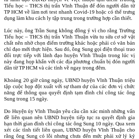
Tiểu học – THCS thị trấn Vĩnh Thuận để đón người dân từ
TP HCM về làm nơi test nhanh Covid-19 hoặc có thể trưng
dụng làm khu cách ly tập trung trong trường hợp cần thiết.
Lúc này, ông Trần Sung không đồng ý vì cho rằng Trường
Tiểu học – THCS thị trấn Vĩnh Thuận vừa tu sửa cơ sở vật
chất nên nhờ chọn điểm trường khác hoặc phải có văn bản
chỉ đạo mới thực hiện. Sau đó, ông Sung gọi điện thoại trao
đổi trực tiếp với lãnh đạo huyện Vĩnh Thuận trong lúc vị
này đang họp khẩn với các địa phương chuẩn bị đón người
dân từ TP HCM và các tỉnh về ngay trong đêm.
Khoảng 20 giờ cùng ngày, UBND huyện Vĩnh Thuận triệu
tập cuộc họp đột xuất với sự tham dự của các đơn vị chức
năng để thông qua quyết định tạm đình chỉ công tác ông
Sung trong 15 ngày.
Do Huyện ủy Vĩnh Thuận yêu cầu cần xác minh những vấn
đề liên quan nên UBND huyện tiếp tục ra quyết định gia
hạn thời gian đình chỉ công tác ông Sung 10 ngày. Qua xem
xét các tình tiết liên quan, UBND huyện Vĩnh Thuận cho
rằng ông Sung có lỗi nhưng chưa đến mức phải xử lý kỷ