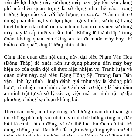
vấn đề lực lượng này sử dụng máy bay gây tốn kém, lãng
phí mà điều quan trọng là sử dụng như thế nào, trong
trường hợp nào và với lực lượng ra sao?... “Cảnh sát cơ
động phải đối mặt với tội phạm nguy hiểm, sử dụng trang
thiết bị hiện đại như tội phạm buôn bán ma túy nên sử dụng
máy bay là cấp thiết và cần thiết. Không lẽ thành lập Trung
đoàn không quân của Công an lại đi mượn máy bay thì
buồn cười quá”, ông Cường nhìn nhận.
Cũng liên quan đến nội dung này, đại biểu Phạm Văn Hòa
(Đồng Tháp) đề xuất, nên sử dụng phương tiện máy bay
hiện có của quân đội để thực hiện nhiệm vụ. Tranh luận về
quan điểm này, đại biểu Đặng Hồng Sỹ, Trưởng Ban Dân
vận Tỉnh ủy Bình Thuận đánh giá "như vậy là không phù
hợp", vì nhiệm vụ chính của Cảnh sát cơ động là bảo đảm
an ninh trật tự và xử lý các vụ việc mất an ninh trật tự địa
phương, chống bạo loạn khủng bố.
Theo đại biểu, nếu huy động lực lượng quân đội tham gia
thì không phù hợp với nhiệm vụ của lực lượng công an, đặc
biệt là cảnh sát cơ động, vì các thế lực thù địch có thể lợi
dụng chống phá. Đại biểu đề nghị nên giữ nguyên như dự
thảo, dù kinh phí tốn kém nhưng khi Cảnh sát cơ động tiến