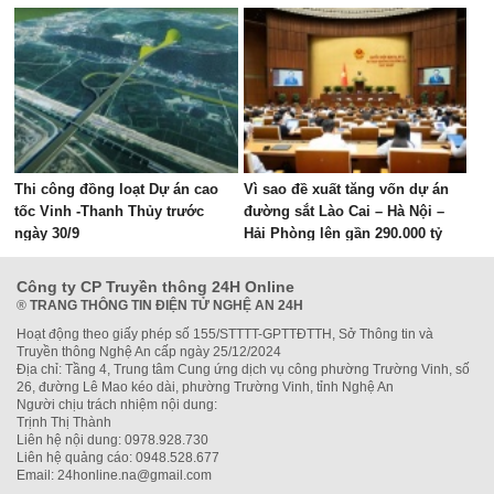
lý
Thi công đồng loạt Dự án cao
Vì sao đề xuất tăng vốn dự án
tốc Vinh -Thanh Thủy trước
đường sắt Lào Cai – Hà Nội –
ngày 30/9
Hải Phòng lên gần 290.000 tỷ
đồng?
Công ty CP Truyền thông 24H Online
®
TRANG THÔNG TIN ĐIỆN TỬ NGHỆ AN 24H
Hoạt động theo giấy phép số 155/STTTT-GPTTĐTTH, Sở Thông tin và
Truyền thông Nghệ An cấp ngày 25/12/2024
Địa chỉ: Tầng 4, Trung tâm Cung ứng dịch vụ công phường Trường Vinh, số
26, đường Lê Mao kéo dài, phường Trường Vinh, tỉnh Nghệ An
Người chịu trách nhiệm nội dung:
Trịnh Thị Thành
Liên hệ nội dung: 0978.928.730
Liên hệ quảng cáo: 0948.528.677
Email: 24honline.na@gmail.com