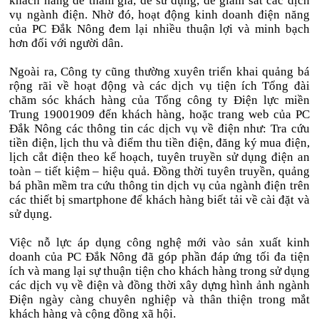
khách hàng dễ tham gia, dễ sử dụng, dễ giám sát các dịch
vụ ngành điện. Nhờ đó, hoạt động kinh doanh điện năng
của PC Đắk Nông đem lại nhiều thuận lợi và minh bạch
hơn đối với người dân.
Ngoài ra, Công ty cũng thường xuyên triển khai quảng bá
rộng rãi về hoạt động và các dịch vụ tiện ích Tổng đài
chăm sóc khách hàng của Tổng công ty Điện lực miền
Trung 19001909 đến khách hàng, hoặc trang web của PC
Đắk Nông các thông tin các dịch vụ về điện như: Tra cứu
tiền điện, lịch thu và điểm thu tiền điện, đăng ký mua điện,
lịch cắt điện theo kế hoạch, tuyên truyền sử dụng điện an
toàn – tiết kiệm – hiệu quả. Đồng thời tuyên truyền, quảng
bá phần mềm tra cứu thông tin dịch vụ của ngành điện trên
các thiết bị smartphone để khách hàng biết tải về cài đặt và
sử dụng.
Việc nỗ lực áp dụng công nghệ mới vào sản xuất kinh
doanh của PC Đắk Nông đã góp phần đáp ứng tối đa tiện
ích và mang lại sự thuận tiện cho khách hàng trong sử dụng
các dịch vụ về điện và đồng thời xây dựng hình ảnh ngành
Điện ngày càng chuyên nghiệp và thân thiện trong mắt
khách hàng và cộng đồng xã hội.