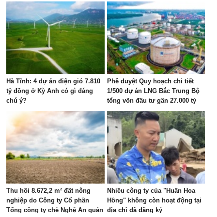
Hà Tĩnh: 4 dự án điện gió 7.810
Phê duyệt Quy hoạch chi tiết
tỷ đồng ở Kỳ Anh có gì đáng
1/500 dự án LNG Bắc Trung Bộ
chú ý?
tổng vốn đầu tư gần 27.000 tỷ
đồng tại Hà Tĩnh
Thu hồi 8.672,2 m² đất nông
Nhiều công ty của "Huấn Hoa
nghiệp do Công ty Cổ phần
Hồng" không còn hoạt động tại
Tổng công ty chè Nghệ An quản
địa chỉ đã đăng ký