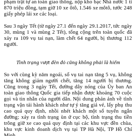
phạm trật tự an toàn giao thông, nộp kho bạc Nhà nước 1 tỉ
870 triệu đồng, tạm giữ 10 xe ôtô, 1.546 xe môtô, tước 248
giấy phép lái xe các loại.
Sau 3 ngày Tết (từ ngày 27.1 đến ngày 29.1.2017, tức ngày
30, mùng 1 và mùng 2 Tết), tổng cộng trên toàn quốc đã
xảy ra 109 vụ tai nạn, làm chết 64 người, bị thương 112
người.
Tình trạng vượt đèn đỏ cũng không phải là hiếm
So với cùng kỳ năm ngoái, số vụ tai nạn tăng 5 vụ, không
tăng không giảm người chết, tăng 14 người bị thương.
Cũng trong 3 ngày Tết, đường dây nóng của Ủy ban An
toàn giao thông Quốc gia tiếp nhận được khoảng 70 cuộc
gọi và tin nhắn của người dân. Nội dung phản ánh về tình
trạng vận tải hành khách như tự ý tăng giá vé, lấy phụ thu
cao quá quy định, nhồi nhét khách một số tuyến ngắn
đường; xảy ra tình trạng ùn ứ cục bộ, tình trạng thu tiền
trông giữ xe cao quá quy định tại các khu vực đền chùa,
khu vực kinh doanh dịch vụ tại TP Hà Nội, TP Hồ Chí
Minh.